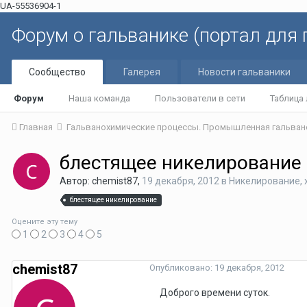
UA-55536904-1
Форум о гальванике (портал для
Сообщество
Галерея
Новости гальваники
Форум
Наша команда
Пользователи в сети
Таблица
Главная
Гальванохимические процессы. Промышленная гальван
блестящее никелирование 
Автор: chemist87,
19 декабря, 2012
в
Никелирование, 
блестящее никелирование
Оцените эту тему
1
2
3
4
5
chemist87
Опубликовано:
19 декабря, 2012
Доброго времени суток.