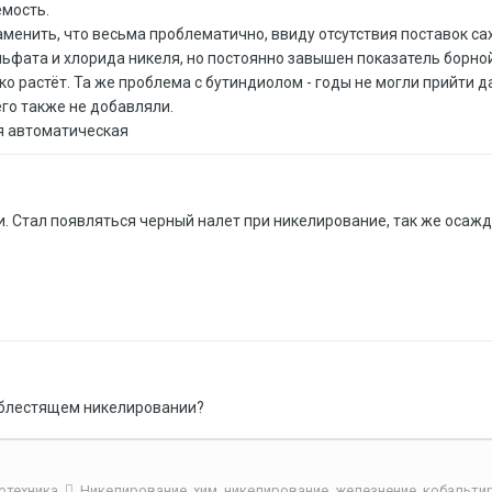
емость.
аменить, что весьма проблематично, ввиду отсутствия поставок с
фата и хлорида никеля, но постоянно завышен показатель борной к
о растёт. Та же проблема с бутиндиолом - годы не могли прийти д
 его также не добавляли.
ия автоматическая
 Стал появляться черный налет при никелирование, так же осажда
 блестящем никелировании?
отехника
Никелирование, хим. никелирование, железнение, кобальт