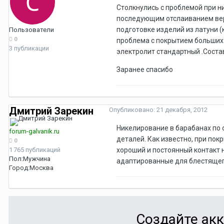
Столкнулись с проблемой при н
последующим отслаиванием верх
подготовке изделий из латуни 
Пользователи
0
проблема с покрытием больших 
3 публикации
электролит стандартный .Соста
Заранее спасибо
Дмитрий Зарекин
Опубликовано:
21 декабря, 2012
Никелирование в барабанах по
forum-galvanik.ru
деталей. Как известно, при по
0
1 765 публикаций
хороший и постоянный контакт 
Пол:
Мужчина
адаптированные для блестящег
Город:
Москва
Создайте акк