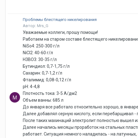
Проблемы блестящего никелирования
Автор: Mrs_G
Уважаемые коллеги, прошу помощи!
Работаем на старом составе блестящего никелирования
NiSo4: 250-300 г/л
NiCI2: 40-60 г/л
H3BO3: 30-35 г/л
Бутиндиол: 0,7-1,75 г/л
Сахарин: 0,7-1,2 г/л
Фталимид: 0,08-0,12 г/л
рН: 4-4,8
Плотность тока: 3-5 А/дм2
Объем ванны: 685 л
До января все работало относительно хорошо, в январе
Далее добавлял серную кислоту, если перебарщивал -
После таких махинаций электролит полностью вышел из
Далее начались месяцы проработок на стальных пласти
работает. Ситуация немного наладилась - на латунных,