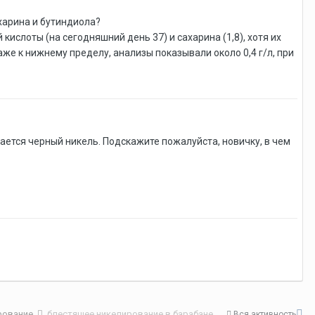
ахарина и бутиндиола?
ислоты (на сегодняшний день 37) и сахарина (1,8), хотя их
аже к нижнему пределу, анализы показывали около 0,4 г/л, при
ется черный никель. Подскажите пожалуйста, новичку, в чем
ирование
блестящее никелирование в барабане
Вся активность