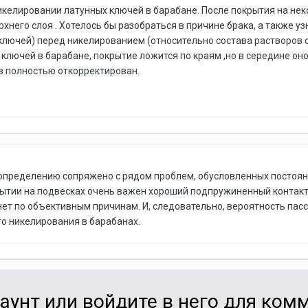
икелировании латунных ключей в барабане. После покрытия на нек
него слоя . Хотелось бы разобраться в причине брака, а также уз
(ключей) перед никелированием (относительно состава растворов о
ключей в барабане, покрытие ложится по краям ,но в середине оно
в полностью откорректирован.
 определению сопряжено с рядом проблем, обусловленных постоя
крытии на подвесках очень важен хороший подпружиненный контак
нет по объективным причинам. И, следовательно, вероятность пасс
о никелирования в барабанах.
аунт или войдите в него для ко