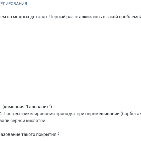
ИКЕЛИРОВАНИЯ
м на медных деталях. Первый раз сталкиваюсь с такой проблемой
(компания "Гальванит").
 4. Процесс никелирования проводят при перемешивании (барботаж
вали серной кислотой.
разование такого покрытия ?