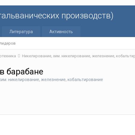
 гальванических производств)
Литература
Активность
 лидеров
отехника
Никелирование, хим. никелирование, железнение, кобальт
в барабане
хим. никелирование, железнение, кобальтирование