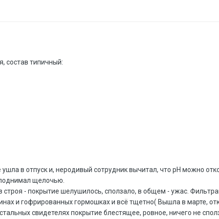
, состав типичный:
 ушла в отпуск и, неродивый сотрудник вычитал, что рН можно отк
 поднимал щелочью.
 строя - покрытие шелушилось, сползало, в общем - ужас. Фильтра
нах и гофрированных гормошках и всё тщетно( Вышла в марте, отко
 стальных свидетелях покрытие блестящее, ровное, ничего не сполз