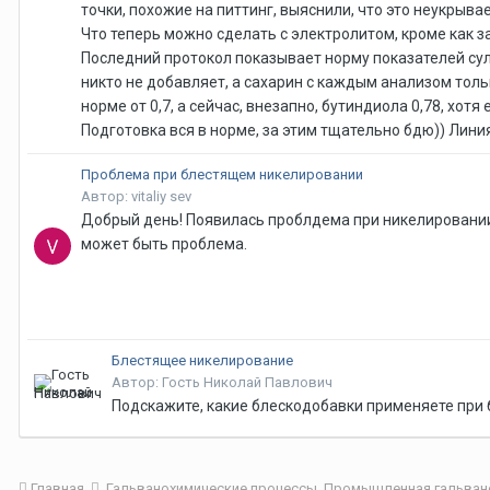
точки, похожие на питтинг, выяснили, что это неукрыва
Что теперь можно сделать с электролитом, кроме как з
Последний протокол показывает норму показателей суль
никто не добавляет, а сахарин с каждым анализом тольк
норме от 0,7, а сейчас, внезапно, бутиндиола 0,78, хотя
Подготовка вся в норме, за этим тщательно бдю)) Лин
Проблема при блестящем никелировании
Автор: vitaliy sev
Добрый день! Появилась проблдема при никелировании.
может быть проблема.
Блестящее никелирование
Автор: Гость Николай Павлович
Подскажите, какие блескодобавки применяете при
Главная
Гальванохимические процессы. Промышленная гальван