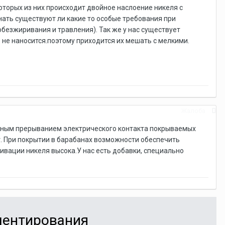
оторых из них происходит двойное наслоение никеля с
нать существуют ли какие то особые требования при
безжиривания и травления). Так же у нас существует
 не наносится.поэтому приходится их мешать с мелкими.
Жалоба
нным прерыванием электрического контакта покрываемых
т. При покрытии в барабанах возможности обеспечить
ивации никеля высока.У нас есть добавки, специально
мментирования