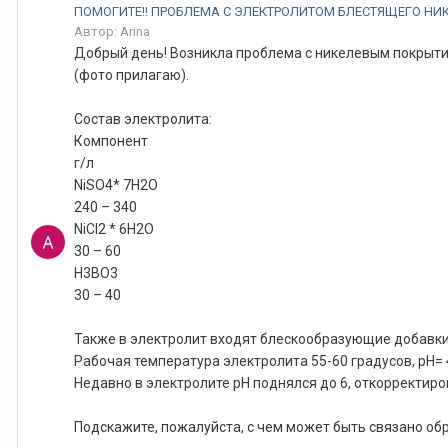
ПОМОГИТЕ!! ПРОБЛЕМА С ЭЛЕКТРОЛИТОМ БЛЕСТЯЩЕГО Н
Автор: Arina
Добрый день! Возникла проблема с никелевым покрытие
(фото прилагаю).
Состав электролита:
Компонент
г/л
NiSO4* 7H2O
240 – 340
NiCl2 * 6H2O
30 – 60
H3BO3
30 – 40
Также в электролит входят блескообразующие добавки 
Рабочая температура электролита 55-60 градусов, рН=
Недавно в электролите рН поднялся до 6, откорректиро
Подскажите, пожалуйста, с чем может быть связано об