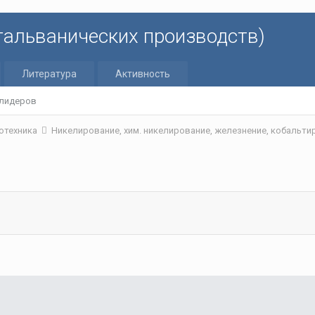
 гальванических производств)
Литература
Активность
 лидеров
отехника
Никелирование, хим. никелирование, железнение, кобальт