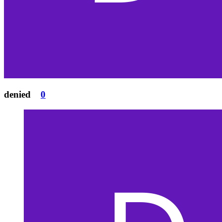
denied
0