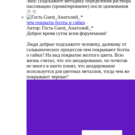
:idea: Подскажите методику определения раствора
пассивации (хроматирование) после цинкования
:?: :!:
чем покрыты болты и гайки
Автор: Гость Guest_Анатолий_*
Доброе время суток всем форумчанам!
Люди добрые подскажите человеку, далекому от
гальванических процессов-чем покрывают болты
о гайки? На вид покрытие желтого цвета. Всю
жизнь считал, что это анодирование, но почитав
не много в инете понял, что анодирование
используется для цветных металлов, тогда чем же
покрывают черные?