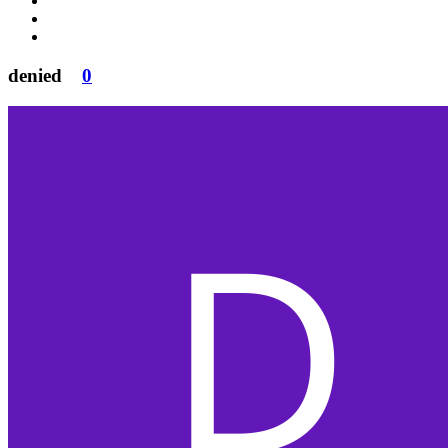
denied
0