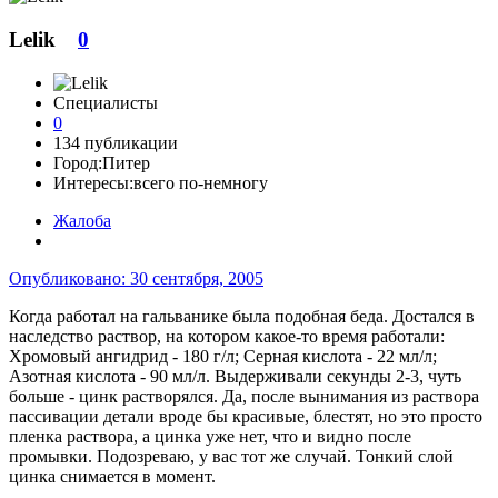
Lelik
0
Специалисты
0
134 публикации
Город:
Питер
Интересы:
всего по-немногу
Жалоба
Опубликовано:
30 сентября, 2005
Когда работал на гальванике была подобная беда. Достался в
наследство раствор, на котором какое-то время работали:
Хромовый ангидрид - 180 г/л; Серная кислота - 22 мл/л;
Азотная кислота - 90 мл/л. Выдерживали секунды 2-3, чуть
больше - цинк растворялся. Да, после вынимания из раствора
пассивации детали вроде бы красивые, блестят, но это просто
пленка раствора, а цинка уже нет, что и видно после
промывки. Подозреваю, у вас тот же случай. Тонкий слой
цинка снимается в момент.