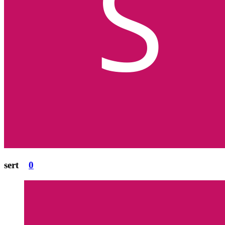
sert
0