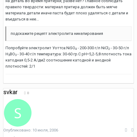
на деталь во время притирки, разве нет? Главное соблюдать
правило твердости: материал притира должен быть мягче
материала детали иначе паста будет плохо удаляться с детали и
въедаться в нее...
подскажите рецепт электролита никелирования
Попробуйте электролит Уоттса:NiSO
- 200-300 г/л NiCl
- 30-50 г/л
4
2
H
BO
- 30-40 г/л температура: 30-60 гр.С рН=5,2-5,8 плотность тока
3
3
катодная 0,5-2 А/дм2 соотношение катодной и анодной
плотностей: 2/1
svkar
0
Опубликовано:
10 июля, 2006