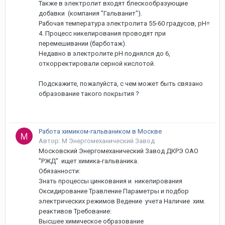
Также в электролит входят блескообразующие
добавки (компания "Гальванит").
Рабочая температура электролита 55-60 градусов, рН=
4. Процесс никелирования проводят при
перемешивании (барботаж).
Недавно в электролите рН поднялся до 6,
откорректировали серной кислотой.
Подскажите, пожалуйста, с чем может быть связано
образование такого покрытия ?
Работа химиком-гальваником в Москве
Автор: М Энергомеханический Завод
Московский Энергомеханический Завод ДКРЭ ОАО
"РЖД" ищет химика-гальваника.
Обязанности:
Знать процессы цинкования и никелирования
Оксидирование Травление Параметры и подбор
электрических режимов Ведение учета Наличие хим.
реактивов Требование:
Высшее химическое образование