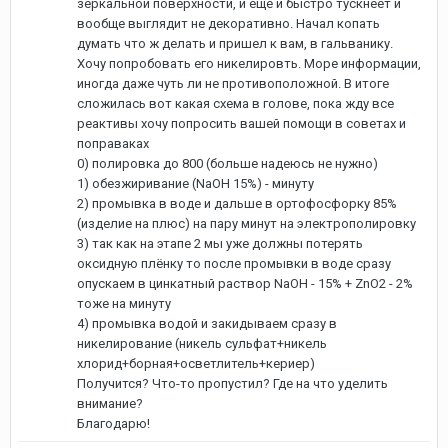
зеркальной поверхности, и еще и быстро тускнеет и
вообще выглядит не декоративно. Начал копать
думать что ж делать и пришел к вам, в гальванику.
Хочу попробовать его никелировть. Море информации,
иногда даже чуть ли не противоположной. В итоге
сложилась вот какая схема в голове, пока жду все
реактивы хочу попросить вашей помощи в советах и
поправаках
0) полировка до 800 (больше надеюсь не нужно)
1) обезжиривание (NaOH 15%) - минуту
2) промывка в воде и дальше в ортофосфорку 85%
(изделие на плюс) на пару минут на электрополировку
3) так как на этапе 2 мы уже должны потерять
оксидную плёнку то после промывки в воде сразу
опускаем в цинкатный раствор NaOH - 15% + ZnO2 - 2%
тоже на минуту
4) промывка водой и закидываем сразу в
никелирование (никель сульфат+никель
хлорид+борная+осветлитель+кериер)
Получится? Что-то пропустил? Где на что уделить
внимание?
Благодарю!