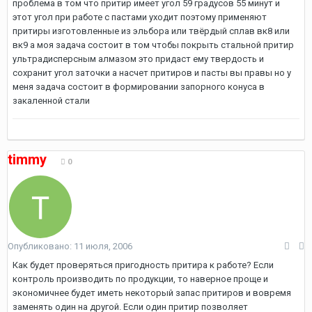
проблема в том что притир имеет угол 59 градусов 55 минут и
этот угол при работе с пастами уходит поэтому применяют
притиры изготовленные из эльбора или твёрдый сплав вк8 или
вк9 а моя задача состоит в том чтобы покрыть стальной притир
ультрадисперсным алмазом это придаст ему твердость и
сохранит угол заточки а насчет притиров и пасты вы правы но у
меня задача состоит в формировании запорного конуса в
закаленной стали
timmy
0
Опубликовано:
11 июля, 2006
Как будет проверяться пригодность притира к работе? Если
контроль производить по продукции, то наверное проще и
экономичнее будет иметь некоторый запас притиров и вовремя
заменять один на другой. Если один притир позволяет