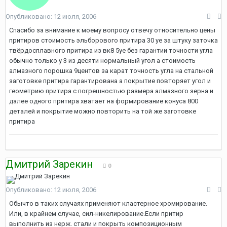
Опубликовано:
12 июля, 2006
Спасибо за внимание к моему вопросу отвечу относительно цены
притиров стоимость эльборового притира 30 уе за штуку заточка
твёрдосплавного притира из вк8 5уе без гарантии точности угла
обычно только у 3 из десяти нормальный угол а стоимость
алмазного порошка 9центов за карат точность угла на стальной
заготовке притира гарантирована а покрытие повторяет угол и
геометрию притира с погрешностью размера алмазного зерна и
далее одного притира хватает на формирование конуса 800
деталей и покрытие можно повторить на той же заготовке
притира
Дмитрий Зарекин
0
Опубликовано:
12 июля, 2006
Обычто в таких случаях применяют кластерное хромирование.
Или, в крайнем случае, сил-никелирование.Если притир
выполнить из нерж. стали и покрыть композиционным