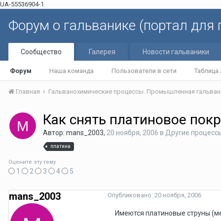
UA-55536904-1
Форум о гальванике (портал для
Сообщество
Галерея
Новости гальваники
Форум
Наша команда
Пользователи в сети
Таблица
Главная
Гальванохимические процессы. Промышленная гальван
Как снять платиновое пок
Автор: mans_2003,
20 ноября, 2006
в
Другие процесс
платина
Оцените эту тему
1
2
3
4
5
mans_2003
Опубликовано:
20 ноября, 2006
Имеются платиновые струны (мед