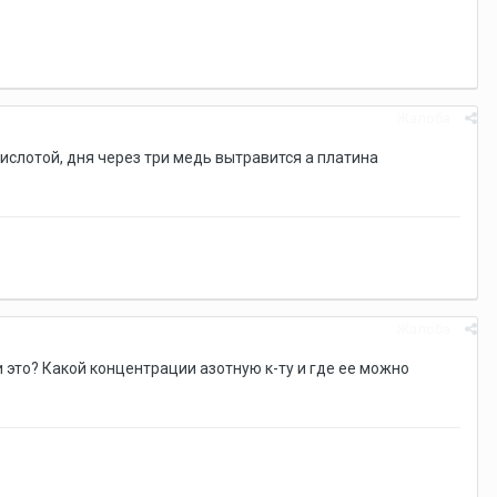
Жалоба
кислотой, дня через три медь вытравится а платина
Жалоба
и это? Какой концентрации азотную к-ту и где ее можно