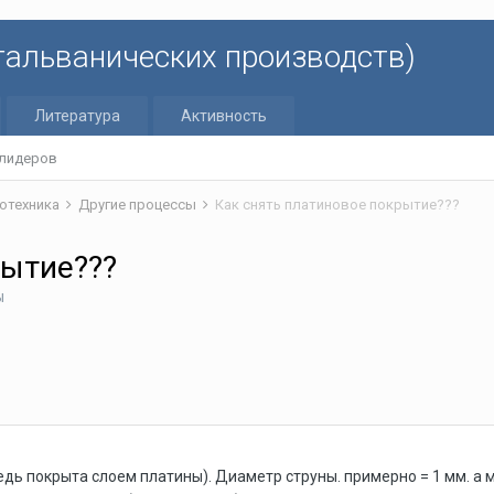
 гальванических производств)
Литература
Активность
 лидеров
отехника
Другие процессы
Как снять платиновое покрытие???
рытие???
ы
ь покрыта слоем платины). Диаметр струны. примерно = 1 мм. а м