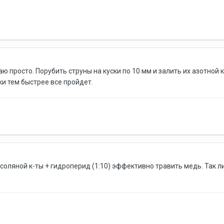
ю просто. Порубить струны на куски по 10 мм и залить их азотной 
ки тем быстрее все пройдет.
соляной к-ты + гидроперид (1:10) эффективно травить медь. Так л