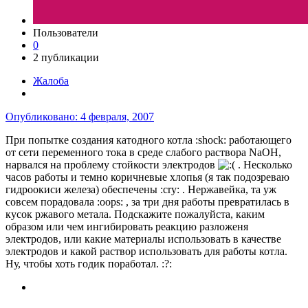
Пользователи
0
2 публикации
Жалоба
Опубликовано:
4 февраля, 2007
При попытке создания катодного котла :shock: работающего
от сети переменного тока в среде слабого раствора NaOH,
нарвался на проблему стойкости электродов
. Несколько
часов работы и темно коричневые хлопья (я так подозреваю
гидроокиси железа) обеспечены :cry: . Нержавейка, та уж
совсем порадовала :oops: , за три дня работы превратилась в
кусок ржавого метала. Подскажите пожалуйста, каким
образом или чем ингибировать реакцию разложеня
электродов, или какие материалы использовать в качестве
электродов и какой раствор использовать для работы котла.
Ну, чтобы хоть годик поработал. :?: