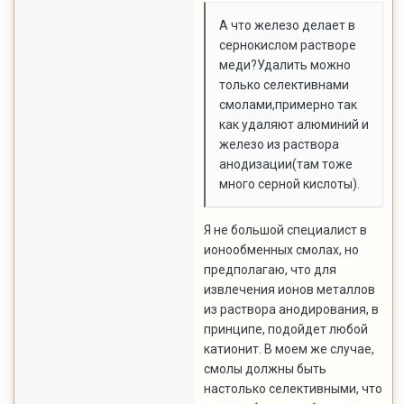
А что железо делает в
сернокислом растворе
меди?Удалить можно
только селективнами
смолами,примерно так
как удаляют алюминий и
железо из раствора
анодизации(там тоже
много серной кислоты).
Я не большой специалист в
ионообменных смолах, но
предполагаю, что для
извлечения ионов металлов
из раствора анодирования, в
принципе, подойдет любой
катионит. В моем же случае,
смолы должны быть
настолько селективными, что