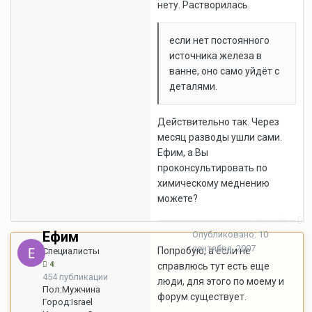
нету. Растворилась.
если нет постоянного
источника железа в
ванне, оно само уйдёт с
деталями.
Действительно так. Через
месяц разводы ушли сами.
Ефим, а Вы
проконсультировать по
химическому меднению
можете?
Жалоба
Ефим
Опубликовано:
10
сентября, 2007
Попробую, а если не
Специалисты
4
справлюсь тут есть еще
454 публикации
люди, для этого по моему и
Пол:
Мужчина
форум существует.
Город:
Israel