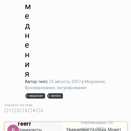
м
е
д
н
е
н
и
я
Автор: reerr,
25 августа, 2007
в
Меднение,
бронзирование, латунирование
меднение
железо
Оцените эту тему
1
2
3
4
5
Жалоба
reerr
Опубликовано:
25
августа, 2007
Уважаемые господа. Может
Специалисты