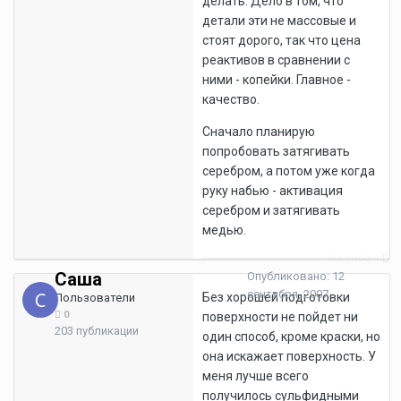
делать. Дело в том, что
детали эти не массовые и
стоят дорого, так что цена
реактивов в сравнении с
ними - копейки. Главное -
качество.
Сначало планирую
попробовать затягивать
серебром, а потом уже когда
руку набью - активация
серебром и затягивать
медью.
Жалоба
Саша
Опубликовано:
12
сентября, 2007
Без хорошей подготовки
Пользователи
0
поверхности не пойдет ни
203 публикации
один способ, кроме краски, но
она искажает поверхность. У
меня лучше всего
получилось сульфидными