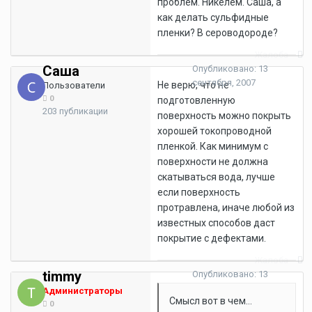
проблем. Никелем. Саша, а
как делать сульфидные
пленки? В сероводороде?
Жалоба
Саша
Опубликовано:
13
сентября, 2007
Не верю, что не
Пользователи
0
подготовленную
203 публикации
поверхность можно покрыть
хорошей токопроводной
пленкой. Как минимум с
поверхности не должна
скатываться вода, лучше
если поверхность
протравлена, иначе любой из
известных способов даст
покрытие с дефектами.
Жалоба
timmy
Опубликовано:
13
сентября, 2007
Администраторы
Смысл вот в чем...
0