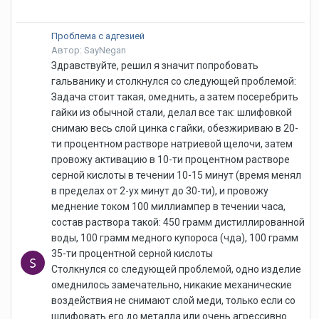
Проблема с адгезией
Автор: SayNegan
Здравствуйте, решил я значит попробовать
гальванику и столкнулся со следующей проблемой:
Задача стоит такая, омеднить, а затем посеребрить
гайки из обычной стали, делал все так: шлифовкой
снимаю весь слой цинка с гайки, обезжириваю в 20-
ти процентном растворе натриевой щелочи, затем
провожу активацию в 10-ти процентном растворе
серной кислоты в течении 10-15 минут (время менял
в пределах от 2-ух минут до 30-ти), и провожу
меднение током 100 миллиампер в течении часа,
состав раствора такой: 450 грамм дистиллированной
воды, 100 грамм медного купороса (чда), 100 грамм
35-ти процентной серной кислоты
Столкнулся со следующей проблемой, одно изделие
омеднилось замечательно, никакие механические
воздействия не снимают слой меди, только если со
шлифовать его до металла или очень агрессивно