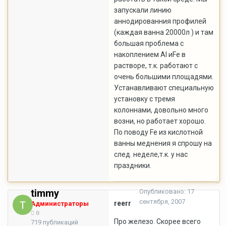
запускали линию
аннодированния профилей
(каждая ванна 20000л ) и там
большая проблема с
накоплением Al иFe в
растворе, т.к. работают с
очень большими площадями.
Устанавливают специальную
установку с тремя
колоннами, довольно много
возни, но работает хорошо.
По поводу Fe из кислотной
ванны меднения я спрошу на
след. неделе,т.к. у нас
праздники.
Жалоба
timmy
Опубликовано:
17
сентября, 2007
reerr
Администраторы
0
Про железо. Скорее всего
719 публикаций