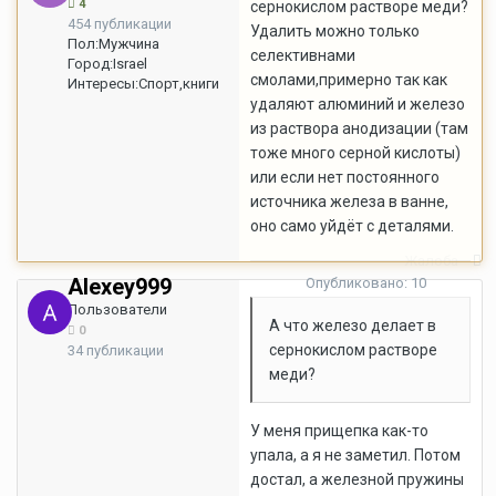
4
сернокислом растворе меди?
454 публикации
Удалить можно только
Пол:
Мужчина
селективнами
Город:
Israel
смолами,примерно так как
Интересы:
Спорт,книги
удаляют алюминий и железо
из раствора анодизации (там
тоже много серной кислоты)
или если нет постоянного
источника железа в ванне,
оно само уйдёт с деталями.
Жалоба
Alexey999
Опубликовано:
10
сентября, 2007
Пользователи
А что железо делает в
0
сернокислом растворе
34 публикации
меди?
У меня прищепка как-то
упала, а я не заметил. Потом
достал, а железной пружины