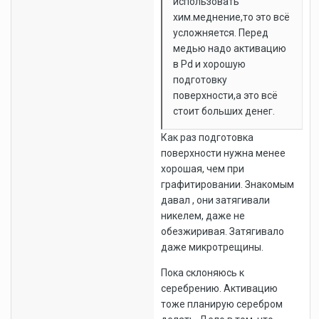
использовать
хим.меднение,то это всё
усложняется. Перед
медью надо активацию
в Pd и хорошую
подготовку
поверхности,а это всё
стоит больших денег.
Как раз подготовка
поверхности нужна менее
хорошая, чем при
графитировании. Знакомым
давал , они затягивали
никелем, даже не
обезжиривая. Затягивало
даже микротрещины.
Пока склоняюсь к
серебрению. Активацию
тоже планирую серебром