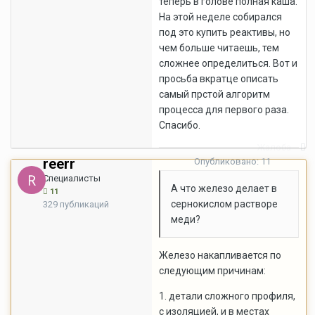
теперь в голове полная каша.
На этой неделе собирался
под это купить реактивы, но
чем больше читаешь, тем
сложнее определиться. Вот и
просьба вкратце описать
самый прстой алгоритм
процесса для первого раза.
Спасибо.
Жалоба
reerr
Опубликовано:
11
сентября, 2007
Специалисты
А что железо делает в
11
сернокислом растворе
329 публикаций
меди?
Железо накапливается по
следующим причинам:
1. детали сложного профиля,
с изоляцией, и в местах