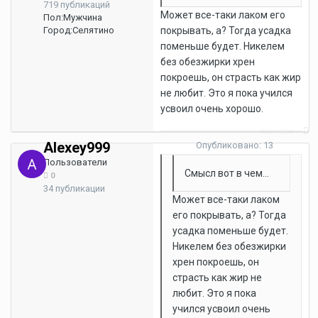
719 публикаций
Может все-таки лаком его
Пол:
Мужчина
Город:
Селятино
покрывать, а? Тогда усадка
поменьше будет. Никелем
без обезжирки хрен
покроешь, он страсть как жир
не любит. Это я пока учился
усвоил очень хорошо.
Жалоба
Alexey999
Опубликовано:
13
сентября, 2007
Пользователи
Смысл вот в чем...
0
34 публикации
Может все-таки лаком
его покрывать, а? Тогда
усадка поменьше будет.
Никелем без обезжирки
хрен покроешь, он
страсть как жир не
любит. Это я пока
учился усвоил очень