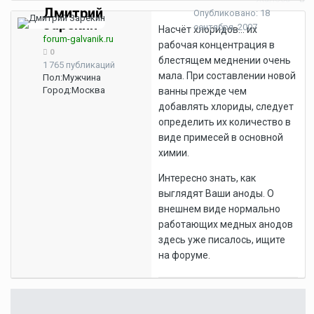
Дмитрий
Опубликовано:
18
Зарекин
сентября, 2007
Насчёт хлоридов... их
forum-galvanik.ru
рабочая концентрация в
0
блестящем меднении очень
1 765 публикаций
мала. При составлении новой
Пол:
Мужчина
Город:
Москва
ванны прежде чем
добавлять хлориды, следует
определить их количество в
виде примесей в основной
химии.
Интересно знать, как
выглядят Ваши аноды. О
внешнем виде нормально
работающих медных анодов
здесь уже писалось, ищите
на форуме.