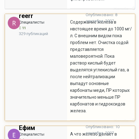
Жалоба
reerr
Опубликовано:
8
сентября, 2007
Содержание железа в
Специалисты
11
нвстоящее время до 1000 мг/
329 публикаций
л. С внешним видом пока
проблем нет. Очистка содой
представляется
маловероятной. Пока
раствор кислый будет
выделятся углекислый газ, а
после нейтрализации
выпадут основные
карбонаты меди, ПР которых
значительно меньше ПР
карбонатов и гидроксидов
железа.
Жалоба
Ефим
Опубликовано:
10
сентября, 2007
А что железо делает в
Специалисты