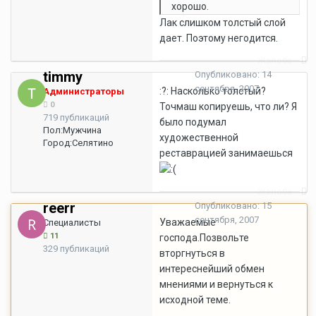
хорошо.
Лак слишком толстый слой
дает. Поэтому негодится.
Жалоба
timmy
Опубликовано:
14
сентября, 2007
:?: Насколько толстый?
Администраторы
0
Точмаш копируешь, что ли? Я
719 публикаций
было подумал
Пол:
Мужчина
художественной
Город:
Селятино
реставрацией занимаешься
Жалоба
reerr
Опубликовано:
15
сентября, 2007
Уважаемые
Специалисты
11
господа.Позвольте
329 публикаций
вторгнуться в
интереснейший обмен
мнениями и вернуться к
исходной теме.