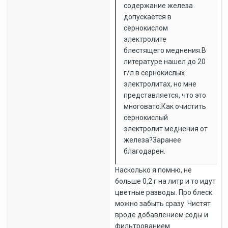
содержание железа
допускается в
сернокислом
электролите
блестящего меднения.В
литературе нашел до 20
г/л в сернокислых
электролитах, но мне
представляется, что это
многовато.Как очистить
сернокислый
электролит меднения от
железа?Заранее
благодарен.
Насколько я помню, не
больше 0,2 г на литр и то идут
цветные разводы. Про блеск
можно забыть сразу. Чистят
вроде добавлением соды и
фильтрованием.