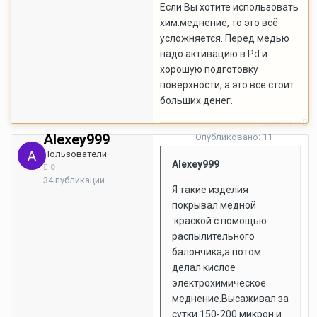
Если Вы хотите использовать
хим.меднение, то это всё
усложняется. Перед медью
надо активацию в Pd и
хорошую подготовку
поверхности, а это всё стоит
больших денег.
Жалоба
Alexey999
Опубликовано:
11
сентября, 2007
Пользователи
Alexey999
0
34 публикации
Я такие изделия
покрывал медной
краской с помощью
распылительного
балончика,а потом
делал кислое
электрохимическое
меднение.Высаживал за
сутки 150-200 микрон и