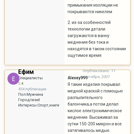
примыкания изоляции не
покрываются никелем
2. из-за особенностей
технологии детали
загружаются в ванну
меднения без тока и
находятся в таком состоянии
ощутимое время
Жалоба
Ефим
Опубликовано:
11
сентября, 2007
Alexey999
Специалисты
4
Я такие изделия покрывал
454 публикации
медной краской с помощью
Пол:
Мужчина
распылительного
Город:
Israel
балончика,а потом делал
Интересы:
Спорт,книги
кислое электрохимическое
меднение. Высаживал за
сутки 150-200 микрон и все
затягивалось медью.