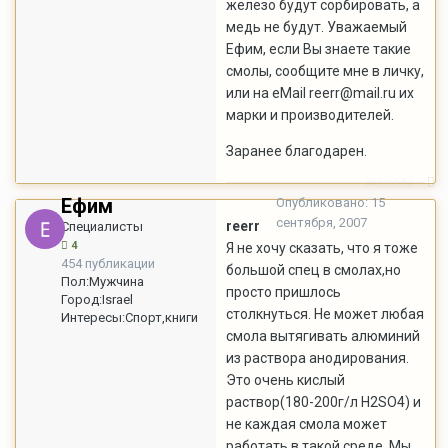
железо будут сорбировать, а
медь не будут. Уважаемый
Ефим, если Вы знаете такие
смолы, сообщите мне в личку,
или на eMail reerr@mail.ru их
марки и производителей.
Заранее благодарен.
Жалоба
Ефим
Опубликовано:
15
сентября, 2007
reerr
Специалисты
4
Я не хочу сказать, что я тоже
454 публикации
большой спец в смолах,но
Пол:
Мужчина
просто пришлось
Город:
Israel
столкнуться. Не может любая
Интересы:
Спорт,книги
смола вытягивать алюминий
из раствора анодирования.
Это очень кислый
раствор(180-200г/л H2SO4) и
не каждая смола может
работать в такой среде. Мы