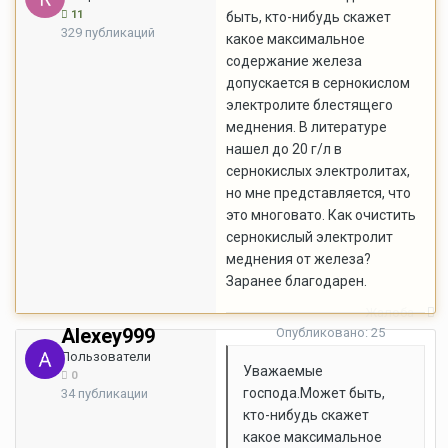
11
быть, кто-нибудь скажет
329 публикаций
какое максимальное
содержание железа
допускается в сернокислом
электролите блестящего
меднения. В литературе
нашел до 20 г/л в
сернокислых электролитах,
но мне представляется, что
это многовато. Как очистить
сернокислый электролит
меднения от железа?
Заранее благодарен.
Жалоба
Alexey999
Опубликовано:
25
августа, 2007
Пользователи
Уважаемые
0
господа.Может быть,
34 публикации
кто-нибудь скажет
какое максимальное