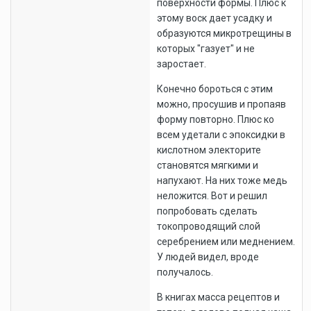
поверхности формы. Плюс к
этому воск дает усадку и
образуются микротрещины в
которых "газует" и не
заростает.
Конечно бороться с этим
можно, просушив и пропаяв
форму повторно. Плюс ко
всем удетали с эпоксидки в
кислотном электорите
становятся мягкими и
напухают. На них тоже медь
неложится. Вот и решил
попробовать сделать
токопроводящий слой
серебрением или меднением.
У людей видел, вроде
получалось.
В книгах масса рецептов и