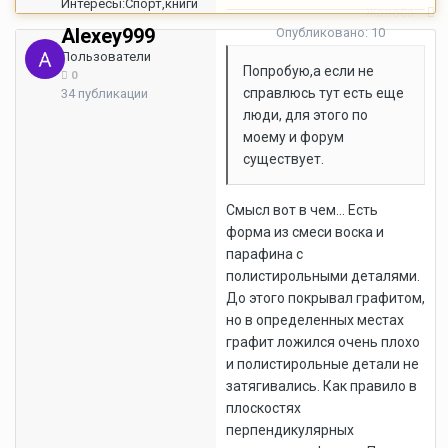
Интересы:
Спорт,книги
Жалоба
Alexey999
Опубликовано:
10
сентября, 2007
Пользователи
Попробую,а если не
0
справлюсь тут есть еще
34 публикации
люди, для этого по
моему и форум
существует.
Смысл вот в чем... Есть
форма из смеси воска и
парафина с
полистирольными деталями.
До этого покрывал графитом,
но в определенных местах
графит ложился очень плохо
и полистирольные детали не
затягивались. Как правило в
плоскостях
перпендикулярных