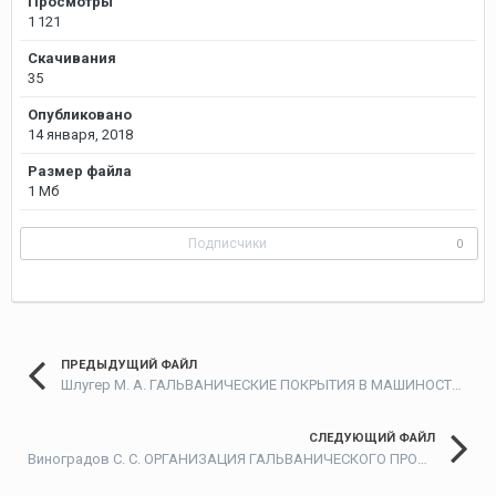
Просмотры
1 121
Скачивания
35
Опубликовано
14 января, 2018
Размер файла
1 Мб
Подписчики
0
ПРЕДЫДУЩИЙ ФАЙЛ
Шлугер М. А. ГАЛЬВАНИЧЕСКИЕ ПОКРЫТИЯ В МАШИНОСТРОЕНИИ (справочник в двух томах). — М.: Машиностроение, 1985.
СЛЕДУЮЩИЙ ФАЙЛ
Виноградов С. С. ОРГАНИЗАЦИЯ ГАЛЬВАНИЧЕСКОГО ПРОИЗВОДСТВА. ОБОРУДОВАНИЕ, РАСЧЁТ ПРОИЗВОДСТВА, НОМИНИРОВАНИЕ. — М.: Глобус, 2005 — 208 с.