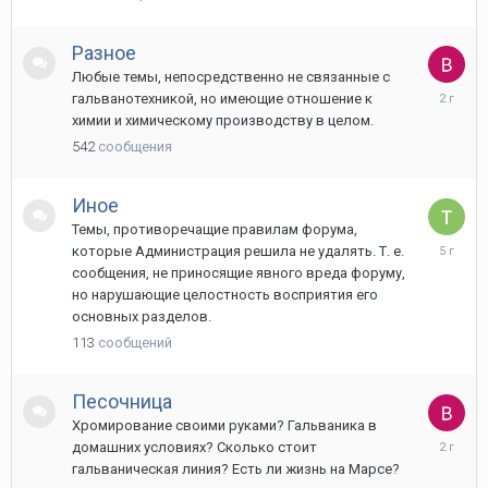
Разное
Любые темы, непосредственно не связанные с
24
гальванотехникой, но имеющие отношение к
июня,
химии и химическому производству в целом.
2024
542
сообщения
Иное
Темы, противоречащие правилам форума,
24
которые Администрация решила не удалять. Т. е.
августа,
сообщения, не приносящие явного вреда форуму,
2020
но нарушающие целостность восприятия его
основных разделов.
113
сообщений
Песочница
Хромирование своими руками? Гальваника в
20
домашних условиях? Сколько стоит
июля,
гальваническая линия? Есть ли жизнь на Марсе?
2024