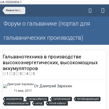
UA-55536904-1
Новости гальванотехники
Форум о гальванике (портал для
гальванических производств)
Гальванотехника в производстве
высокоэнергетических, высокомощных
аккумуляторов
1
2
3
4
5
От Дмитрий Зарекин
11 мая, 2017
аккумулятор
оксид кобальта
литий-ионный
литийсодержащий
гальванопокрытие
катод
литий-кобальт