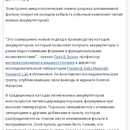
Электронно-микроскопический снимок разреза алюминиевой
фольги, покрытой оксидом кобальта (обычный компонент литий-
ионных аккумуляторов).
“Это совершенно новый подход к производству катодов
аккумуляторов, который позволяет получать аккумуляторы с
ранее недостижимыми формами и функциональными
возможностями”, - сказал
Паул В. Браун
, профессор
материаловедения и машиностроения
и директор
исследовательской лаборатории
Frederick Seitz Materials
Research Lab
в Иллинойсе. Он возглавлял исследовательскую
группу, опубликовавшую свои выводы в журнале Science
Advances.
В традиционных катодах литий-ионных аккумуляторов
используются литийсодержащие порошки, формуемые при
высоких температурах. Порошок смешиваестся с клеевыми
связующими и другими добавками в пульпу, которая
распределяется на тонком листе алюминиевой фольги и
высушивается. Слой пульпы должен быть тонким, что