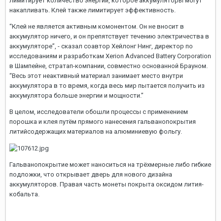
лимитирует количество энергии, которое аккумуляторы могут
накапливать. Клей также лимитирует эффективность.
“Клей не является активным комонентом. Он не вносит в
аккумулятор ничего, и он препятствует течению электричества в
аккумуляторе”, - сказал соавтор Хейлонг Нинг, директор по
исследованиям и разработкам Xerion Advanced Battery Corporation
в Шампейне, стратап-компании, совместно основанной Брауном.
“Весь этот неактивный материал занимает место внутри
аккумулятора в то время, когда весь мир пытается получить из
аккумулятора больше энергии и мощности.”
В целом, исследователи обошли процессы с применением
порошка и клея путём прямого нанесения гальванопокрытия
литийсодержащих материалов на алюминиевую фольгу.
Гальванопокрытие может наноситься на трёхмерные либо гибкие
подложки, что открывает дверь для нового дизайна
аккумуляторов. Правая часть монеты покрыта оксидом лития-
кобальта.