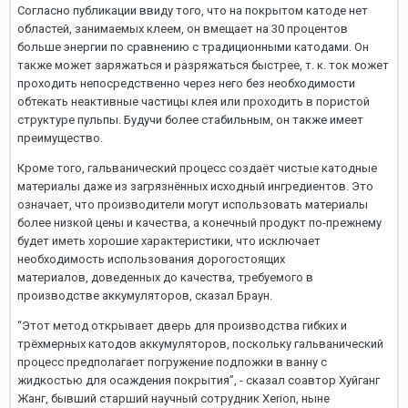
Согласно публикации ввиду того, что на покрытом катоде нет
областей, занимаемых клеем, он вмещает на 30 процентов
больше энергии по сравнению с традиционными катодами. Он
также может заряжаться и разряжаться быстрее, т. к. ток может
проходить непосредственно через него без необходимости
обтекать неактивные частицы клея или проходить в пористой
структуре пульпы. Будучи более стабильным, он также имеет
преимущество.
Кроме того, гальванический процесс создаёт чистые катодные
материалы даже из загрязнённых исходный ингредиентов. Это
означает, что производители могут использовать материалы
более низкой цены и качества, а конечный продукт по-прежнему
будет иметь хорошие характеристики, что исключает
необходимость использования дорогостоящих
материалов, доведенных до качества, требуемого в
производстве аккумуляторов, сказал Браун.
“Этот метод открывает дверь для производства гибких и
трёхмерных катодов аккумуляторов, поскольку гальванический
процесс предполагает погружение подложки в ванну с
жидкостью для осаждения покрытия”, - сказал соавтор Хуйганг
Жанг, бывший старший научный сотрудник Xerion, ныне