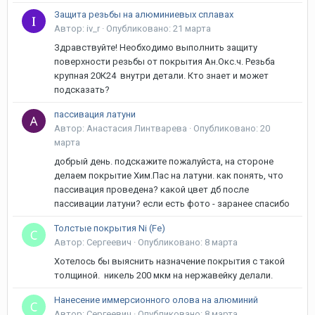
Защита резьбы на алюминиевых сплавах
Автор: iv_r ·
Опубликовано:
21 марта
Здравствуйте! Необходимо выполнить защиту
поверхности резьбы от покрытия Ан.Окс.ч. Резьба
крупная 20К24 внутри детали. Кто знает и может
подсказать?
пассивация латуни
Автор: Анастасия Линтварева ·
Опубликовано:
20
марта
добрый день. подскажите пожалуйста, на стороне
делаем покрытие Хим.Пас на латуни. как понять, что
пассивация проведена? какой цвет дб после
пассивации латуни? если есть фото - заранее спасибо
Толстые покрытия Ni (Fe)
Автор: Сергеевич ·
Опубликовано:
8 марта
Хотелось бы выяснить назначение покрытия с такой
толщиной. никель 200 мкм на нержавейку делали.
Нанесение иммерсионного олова на алюминий
Автор: Сергеевич ·
Опубликовано:
8 марта