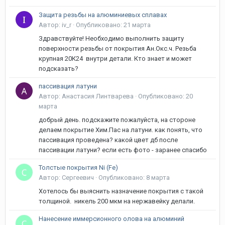
Защита резьбы на алюминиевых сплавах
Автор: iv_r ·
Опубликовано:
21 марта
Здравствуйте! Необходимо выполнить защиту
поверхности резьбы от покрытия Ан.Окс.ч. Резьба
крупная 20К24 внутри детали. Кто знает и может
подсказать?
пассивация латуни
Автор: Анастасия Линтварева ·
Опубликовано:
20
марта
добрый день. подскажите пожалуйста, на стороне
делаем покрытие Хим.Пас на латуни. как понять, что
пассивация проведена? какой цвет дб после
пассивации латуни? если есть фото - заранее спасибо
Толстые покрытия Ni (Fe)
Автор: Сергеевич ·
Опубликовано:
8 марта
Хотелось бы выяснить назначение покрытия с такой
толщиной. никель 200 мкм на нержавейку делали.
Нанесение иммерсионного олова на алюминий