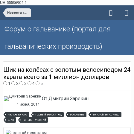
UA-55536904-1
Новости гальванотехники
Форум о гальванике (портал для
гальванических производств)
Шик на колёсах с золотым велосипедом 24
карата всего за 1 миллион долларов
1
2
3
4
5
От Дмитрий Зарекин
1 июня, 2014
чистое золото
горный велосипед
золочение
золотой велосипед
шик
гальванический