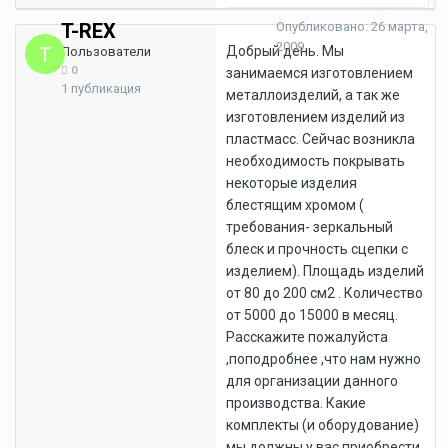
Жалоба
T-REX
Опубликовано:
26 марта,
2009
Добрый день. Мы
Пользователи
0
занимаемся изготовлением
1 публикация
металлоизделий, а так же
изготовлением изделий из
пластмасс. Сейчас возникла
необходимость покрывать
некоторые изделия
блестящим хромом (
требования- зеркальный
блеск и прочность сцепки с
изделием). Площадь изделий
от 80 до 200 см2 . Количество
от 5000 до 15000 в месяц.
Расскажите пожалуйста
,поподробнее ,что нам нужно
для организации данного
производства. Какие
комплекты (и оборудование)
мы должны у вас приобрести