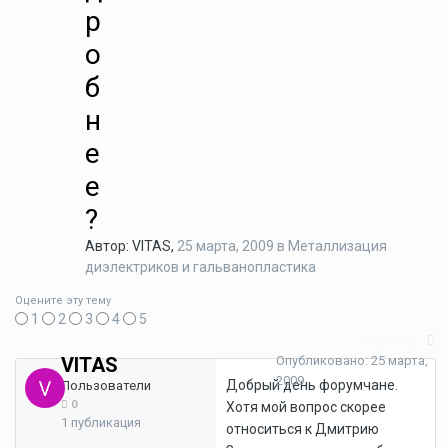
р
о
б
н
е
е
?
Автор: VITAS,
25 марта, 2009
в
Металлизация
диэлектриков и гальванопластика
Оцените эту тему
1
2
3
4
5
Жалоба
VITAS
Опубликовано:
25 марта,
2009
Добрый день форумчане.
Пользователи
0
Хотя мой вопрос скорее
1 публикация
относиться к Дмитрию