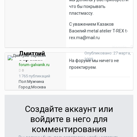
что бы покрывать
пластмассу.
С уважением Казаков
Василий metal atelier T-REX t-
rex.ma@mail.ru
Жалоба
Дмитрий
Опубликовано:
27 марта,
Зарекин
2009
На форуме мы ничего не
forum-galvanik.ru
проектируем.
0
1 765 публикаций
Пол:
Мужчина
Город:
Москва
Создайте аккаунт или
войдите в него для
комментирования