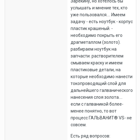
Зарекину, но хотелось бы
услышать и мнение тех, кто
уже пользовался.... Имеем
задачу - есть ноутбук - корпус
пластик крашеный. -
необходимо покрыть его
драгметаллом (золото).
разбираем ноутбук на
запчасти. растворителем
смываем краску и имеем
пластиковые детали, на
которые необходимо нанести
токопроводящий слой для
дальнейшего галванического
нанесения слоя золота....
если с галваникой более-
менее понятно, то вот
процесс ГАЛЬВАНИТ® VS- не
совсем.
Есть ряд вопросов: