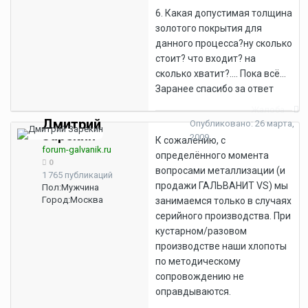
6. Какая допустимая толщина
золотого покрытия для
данного процесса?ну сколько
стоит? что входит? на
сколько хватит?.... Пока всё...
Заранее спасибо за ответ
Жалоба
Дмитрий
Опубликовано:
26 марта,
Зарекин
2009
К сожалению, с
forum-galvanik.ru
определённого момента
0
вопросами металлизации (и
1 765 публикаций
продажи ГАЛЬВАНИТ VS) мы
Пол:
Мужчина
Город:
Москва
занимаемся только в случаях
серийного производства. При
кустарном/разовом
производстве наши хлопоты
по методическому
сопровождению не
оправдываются.