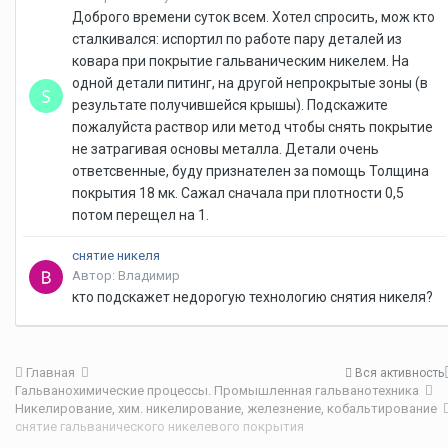
Доброго времени суток всем. Хотел спросить, мож кто
сталкивался: испортил по работе пару деталей из
ковара при покрытие гальваническим никелем. На
одной детали питинг, на другой непрокрытые зоны (в
результате получившейся крышы). Подскажите
пожалуйста раствор или метод чтобы снять покрытие
не затрагивая основы металла. Детали очень
ответсвенные, буду признателен за помощь Толщина
покрытия 18 мк. Сажал сначала при плотности 0,5
потом перещел на 1.
снятие никеля
Автор: Владимир
кто подскажет недорогую технологию снятия никеля?
Главная
Вся активность
Гальванохимические процессы. Промышленная гальванотехника
Никелирование, хим. никелирование, железнение, кобальтирование
снятиe гальванического никелевого покрытия