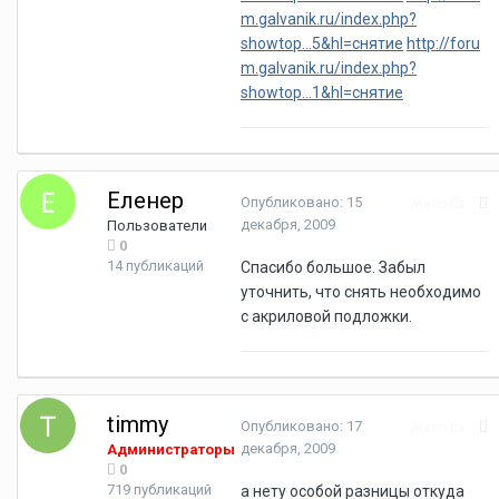
m.galvanik.ru/index.php?
showtop...5&hl=снятие
http://foru
m.galvanik.ru/index.php?
showtop...1&hl=снятие
Еленер
Опубликовано:
15
Жалоба
декабря, 2009
Пользователи
0
14 публикаций
Спасибо большое. Забыл
уточнить, что снять необходимо
с акриловой подложки.
timmy
Опубликовано:
17
Жалоба
декабря, 2009
Администраторы
0
719 публикаций
а нету особой разницы откуда