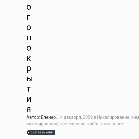
о
г
о
п
о
к
р
ы
т
и
я
Автор: Еленер,
14 декабря, 2009
в
Никелирование, хим
никелирование, железнение, кобальтирование
снятие никеля