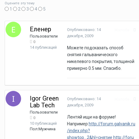
Оцените эту тему
1
2
3
4
5
Еленер
Опубликовано:
14
Жалоба
декабря, 2009
Пользователи
0
14 публикаций
Можете подсказать способ
снятия гальванического
никелевого покрытия, толщиной
примерно 0.5 мм. Спасибо.
Igor Green
Опубликовано:
14
Жалоба
Lab Tech
декабря, 2009
Пользователи
Лентяй ищи на форуме!
0
10 публикаций
Например:
http://forum.galvanik.ru
Пол:
Мужчина
/index.php?
showtop...2&hl=снятие
http://foru