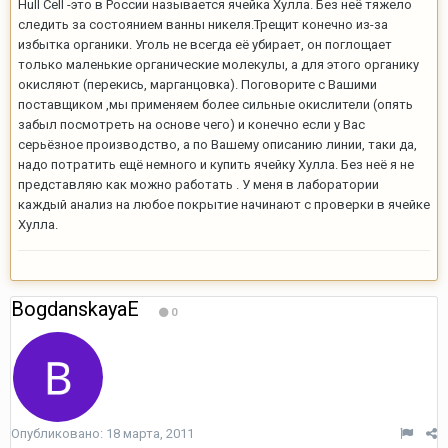
Hull Cell -это в России называется ячейка Хулла. Без неё тяжело
следить за состоянием ванны никеля.Трещит конечно из-за
избытка органики. Уголь не всегда её убирает, он поглощает
только маленькие органические молекулы, а для этого органику
окисляют (перекись, марганцовка). Поговорите с Вашими
поставщиком ,мы применяем более сильные окислители (опять
забыл посмотреть на основе чего) и конечно если у Вас
серьёзное производство, а по Вашему описанию линии, таки да,
надо потратить ещё немного и купить ячейку Хулла. Без неё я не
представляю как можно работать . У меня в лаборатории
каждый анализ на любое покрытие начинают с проверки в ячейке
Хулла.
BogdanskayaE
0
Опубликовано:
18 марта, 2011