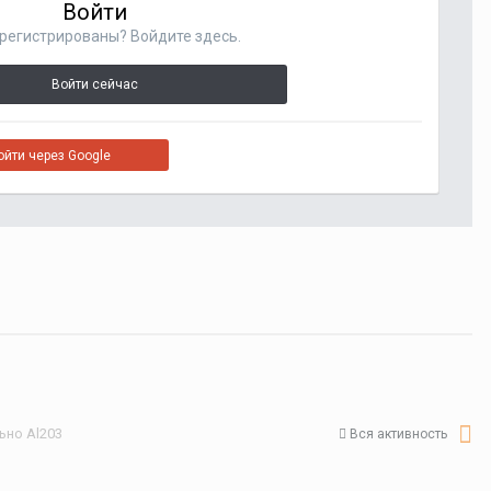
Войти
регистрированы? Войдите здесь.
Войти сейчас
ойти через Google
ьно Al203
Вся активность