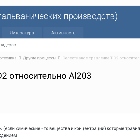
 гальванических производств)
Литература
Активность
 лидеров
отехника
Другие процессы
Селективное травление TiO2 относител
O2 относительно Al203
(если химические - то вещества и концентрации) которые травили
ждением