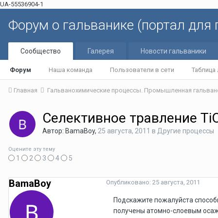
UA-55536904-1
Форум о гальванике (портал для
Сообщество
Галерея
Новости гальваники
Форум
Наша команда
Пользователи в сети
Таблица
Главная
Гальванохимические процессы. Промышленная гальван
Селективное травление Ti
Автор: BamaBoy,
25 августа, 2011
в
Другие процессы
Оцените эту тему
1
2
3
4
5
BamaBoy
Опубликовано:
25 августа, 2011
Подскажите пожалуйста способы 
получены атомно-слоевым оса