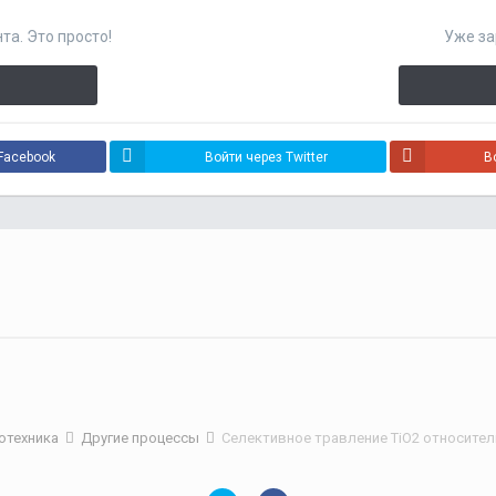
та. Это просто!
Уже за
Facebook
Войти через Twitter
В
отехника
Другие процессы
Селективное травление TiO2 относител