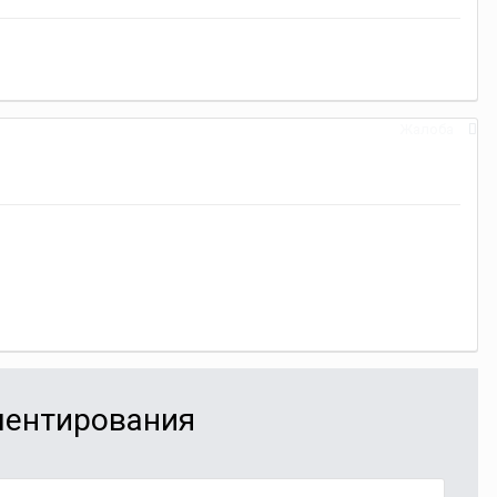
Жалоба
мментирования