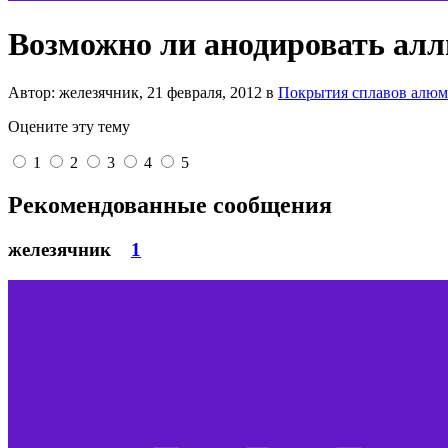
Возможно ли анодировать а
Автор: железячник,
21 февраля, 2012
в
Покрытия сплавов алю
Оцените эту тему
1
2
3
4
5
Рекомендованные сообщения
железячник
1