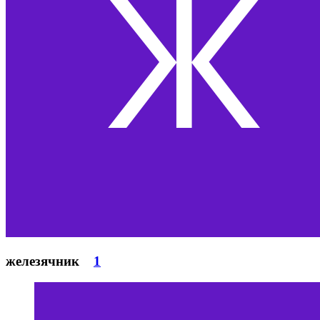
железячник
1