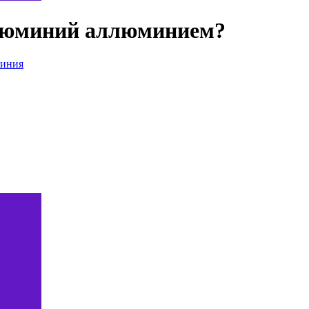
ллюминий аллюминием?
миния