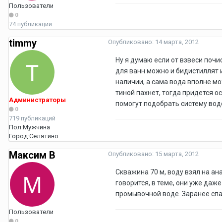
Пользователи
0
74 публикации
timmy
Опубликовано:
14 марта, 2012
Ну я думаю если от взвеси почи
для ванн можно и бидистиллят и
наличии, а сама вода вполне мо
тиной пахнет, тогда придется о
Администраторы
помогут подобрать систему вод
0
719 публикаций
Пол:
Мужчина
Город:
Селятино
Максим В
Опубликовано:
15 марта, 2012
Скважина 70 м, воду взял на ан
говорится, в теме, они уже даж
промывочной воде. Заранее спа
Пользователи
0