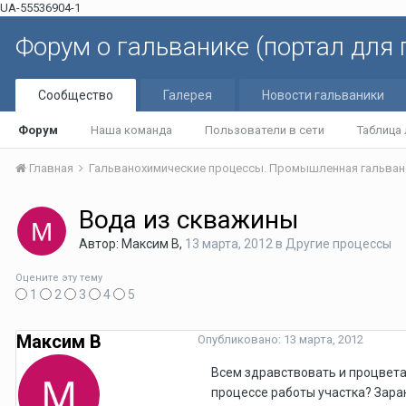
UA-55536904-1
Форум о гальванике (портал для
Сообщество
Галерея
Новости гальваники
Форум
Наша команда
Пользователи в сети
Таблица
Главная
Гальванохимические процессы. Промышленная гальван
Вода из скважины
Автор: Максим В,
13 марта, 2012
в
Другие процессы
Оцените эту тему
1
2
3
4
5
Максим В
Опубликовано:
13 марта, 2012
Всем здравствовать и процвета
процессе работы участка? Зара