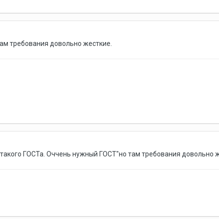
там требования довольно жесткие.
ня такого ГОСТа. Оччень нужный ГОСТ"но там требования довольно 