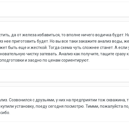
стить, да от железа избавиться, то вполне ничего водичка будет. Н
з нее приготовить будет. Но вы все таки закажите анализ воды, ж
жет быть еще и жесткой. Тогда схема чуть сложнее станет. А если 
сновательную чистку затевать. Анализ как получите, тащите сразу
оподготовки и заодно по ценам сориентируют.
ализ. Созвонился с друзьями, у них на предприятии тож скважина, т
е купили установку, поеду сегодня посмотрю. Тимми, пожалуйста 
сибо.