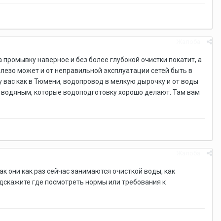
Жалоба
а промывку наверное и без более глубокой очистки покатит, а
елезо может и от неправильной эксплуатации сетей быть в
у вас как в Тюмени, водопровод в мелкую дырочку и от воды
 к водяным, которые водоподготовку хорошо делают. Там вам
Жалоба
ак они как раз сейчас занимаются очисткой воды, как
подскажите где посмотреть нормы или требования к