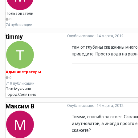
Пользователи
0
74 публикации
timmy
Опубликовано:
14 марта, 2012
там от глубины скважины многое
приведите. Просто вода на разн
Администраторы
0
719 публикаций
Пол:
Мужчина
Город:
Селятино
Максим В
Опубликовано:
14 марта, 2012
Тимми, спасибо за ответ. Скваж
и мутноватой, а иногда просто 
скажете?