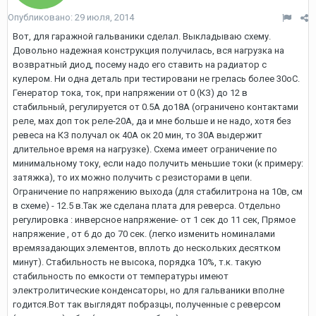
Опубликовано:
29 июля, 2014
Вот, для гаражной гальваники сделал. Выкладываю схему.
Довольно надежная конструкция получилась, вся нагрузка на
возвратный диод, посему надо его ставить на радиатор с
кулером. Ни одна деталь при тестировани не грелась более 30оС.
Генератор тока, ток, при напряжении от 0 (КЗ) до 12 в
стабильный, регулируется от 0.5A до18А (ограничено контактами
реле, мах доп ток реле-20А, да и мне больше и не надо, хотя без
ревеса на КЗ получал ок 40А ок 20 мин, то 30А выдержит
длительное время на нагрузке). Схема имеет ограничение по
минимальному току, если надо получить меньшие токи (к примеру:
затяжка), то их можно получить с резисторами в цепи.
Ограничение по напряжению выхода (для стабилитрона на 10в, см
в схеме) - 12.5 в.Так же сделана плата для реверса. Отдельно
регулировка : инверсное напряжение- от 1 сек до 11 сек, Прямое
напряжение , от 6 до до 70 сек. (легко изменить номиналами
времязадающих элементов, вплоть до нескольких десятком
минут). Стабильность не высока, порядка 10%, т.к. такую
стабильность по емкости от температуры имеют
электролитические конденсаторы, но для гальваники вполне
годится.Вот так выглядят побразцы, полученные с реверсом