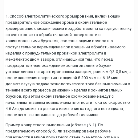
1. Способ электролитического хромирования, включающий
предварительное осаждение хрома и окончательное
хромирование с механическим воздействием на катодную пленку
за счет контакта обрабатываемой поверхности с
хонинговальными брусками, совершающими возвратно-
поступательное перемещение при вращении обрабатываемого
изделия с принудительной прокачкой электролита в
межэлектродном зазоре, отличающийся тем, что перед
предварительным осаждением хонинговальные бруски
устанавливают с гарантированным зазором, равным 0,3-0,5 мм, а
после нанесения покрытия толщиной 8-200 мкм на 6-15 мин
делают паузу в подаче технологического тока без выключения в
течение всего процесса движений изделия и хонинговальных
брусков, при этом окончательное хромирование ведут с
начальным плавным повышением плотности тока со скоростью
4-6 А/с до момента резкого изменения катодного потенциала,
после чего ток повышают до рабочей величины.
Пример конкретного выполнения (образец N 1). По
предлагаемому способу были захромированы рабочие
поверхности валков прокатного стана диаметром 600 мм и