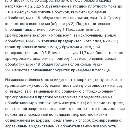
плотности тока со скоростью 5А/с от 0 до резкого скачка
напряжения с 2,5 до 5 В; увеличение катодной плотности тока до
5104 А/м2; усилие прижима брусков, кГс/см2 - 0,2; время
обработки, мин - 15; общая толщина покрытия, мкм - 310. Пример
конкретного исполнения (образец N 2). Подготовительные
операции - аналогично примеру 1. Предварительное
хромирование аналогично примеру 1, за исключением: время
обработки, мин - 16; толщина предварительного слоя, мкм - 55;
гарантированный зазор между брусками и катодной
поверхностью, мм - 0,5. Временная пауза 11,7 мин. Окончательное
хромирование: аналогично примеру 1, за исключением время
обработки, мин - 18; общая толщина слоя хрома, мкм -
290.Свойства полученных покрытий приведены в таблице.
Из данных таблицы можно видеть, что покрытия, полученные по
предлагаемому способу, имеют повышенную стойкость к износу,
очевидно, за счет меньшей (по сравнению с "традиционным"
хромированием в протоке электролита с воздействием на
обрабатываемую поверхность инструмента) осыпаемости хрома,
пониженной напряженности первого слоя, а также формирования
покрытия с переменной по толщине твердостью низким
содержанием водорода. Предлагаемый способ хромирования с
абразивным воздействием на обрабатываемую поверхность