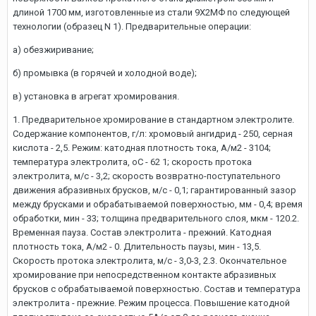
длиной 1700 мм, изготовленные из стали 9Х2МФ по следующей
технологии (образец N 1). Предварительные операции:
а) обезжиривание;
б) промывка (в горячей и холодной воде);
в) установка в агрегат хромирования.
1. Предварительное хромирование в стандартном электролите.
Содержание компонентов, г/л: хромовый ангидрид - 250, серная
кислота - 2,5. Режим: катодная плотность тока, А/м2 - 3104;
температура электролита, oC - 62 1; скорость протока
электролита, м/с - 3,2; скорость возвратно-поступательного
движения абразивных брусков, м/с - 0,1; гарантированный зазор
между брусками и обрабатываемой поверхностью, мм - 0,4; время
обработки, мин - 33; толщина предварительного слоя, мкм - 120.2.
Временная пауза. Состав электролита - прежний. Катодная
плотность тока, А/м2 - 0. Длительность паузы, мин - 13,5.
Скорость протока электролита, м/с - 3,0-3, 2.3. Окончательное
хромирование при непосредственном контакте абразивных
брусков с обрабатываемой поверхностью. Состав и температура
электролита - прежние. Режим процесса. Повышение катодной