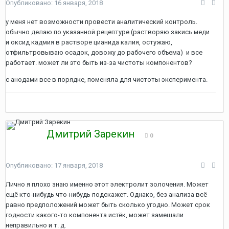
Опубликовано:
16 января, 2018
у меня нет возможности провести аналитический контроль.
обычно делаю по указанной рецептуре (растворяю закись меди
и оксид кадмия в растворе цианида калия, остужаю,
отфильтровываю осадок, довожу до рабочего объема) и все
работает. может ли это быть из-за чистоты компонентов?
с анодами все в порядке, поменяла для чистоты эксперимента.
Дмитрий Зарекин
0
Опубликовано:
17 января, 2018
Лично я плохо знаю именно этот электролит золочения. Может
ещё кто-нибудь что-нибудь подскажет. Однако, без анализа всё
равно предположений может быть сколько угодно. Может срок
годности какого-то компонента истёк, может замешали
неправильно и т. д.