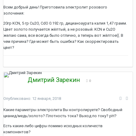
Всем добрый день! Приготовила электролит розового
золочения:
20гр KCN, 5 гр Cu2O, CdO 0.192 гр, дицианоаурата калия 1,47 грамм.
Цвет золото получается жёлтый, а не розовый. KCN и Cu2O
желаю сама, все всегда было отлично, а теперь вот жёлтое((. В
чем причина? Где может быть ошибка? Как скорректировать
цвет?
Дмитрий Зарекин
0
Опубликовано:
12 января, 2018
Какие параметры электролита Вы контролируете? Свободный
цианид/медь/золото? Плотность тока? Выход по току? рН?
Есть какие-либо цифры помимо исходных количеств
компонентов?