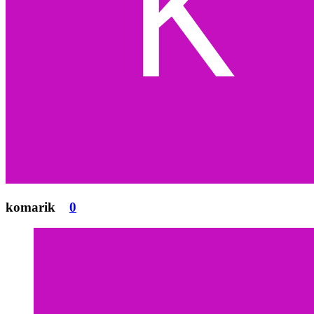
komarik
0