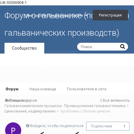
UA-55536904-1
Форум о гальванике (портал для
Регистрация
Уже зарегистрированы? Войти
гальванических производств)
Сообщество
Галерея
Новости гальваники
Литература
Активность
Форум
Наша команда
Пользователи в сети
Таблица лидеров
Главная
Вся активность
Гальванохимические процессы. Промышленная гальванотехника
Цинкование, кадмирование
проблемы с белым цинком
Войдите, чтобы подписаться
Подписчики
1