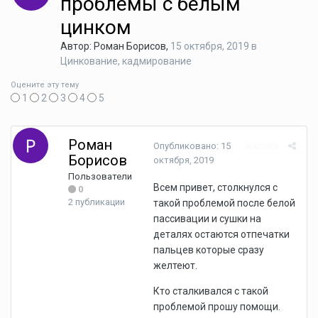
проблемы с белым
цинком
Автор: Роман Борисов,
15 октября, 2019
в
Цинкование, кадмирование
Оцените эту тему
1
2
3
4
5
Роман
Опубликовано:
15
Жалоба
Борисов
октября, 2019
Пользователи
Всем привет, столкнулся с
0
2 публикации
такой проблемой после белой
пассивации и сушки на
деталях остаются отпечатки
пальцев которые сразу
желтеют.
Кто сталкивался с такой
проблемой прошу помощи.