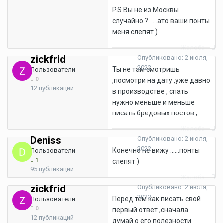
P.S Вы не из Москвы
случайно ? ....ато ваши понты
меня слепят )
Жалоба
zickfrid
Опубликовано:
2 июля,
2022
Ты не там смотришь
Пользователи
0
,посмотри на дату ,уже давно
12 публикаций
в производстве , спать
нужно меньше и меньше
писать бредовых постов ,
Жалоба
Deniss
Опубликовано:
2 июля,
2022
Конечно не вижу ......понты
Пользователи
1
слепят )
95 публикаций
Жалоба
zickfrid
Опубликовано:
2 июля,
2022
Перед тем как писать свой
Пользователи
0
первый ответ ,сначала
12 публикаций
думай о его полезности