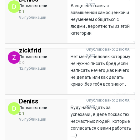
2022
А еще есть хамы с
Пользователи
1
завышенной самооценкой и
95 публикаций
неуменеем общаться с
людми , вероятно ты из этой
категории.
Жалоба
zickfrid
Опубликовано:
2 июля,
2022
Нет мен ,я человек которому
Пользователи
0
не нужно писать бред ,если
12 публикаций
написать нечего ,как ничего
не делать или как делать
криво ,без тебя все знают ,
Жалоба
Deniss
Опубликовано:
2 июля,
2022
Буду наблюдать за
Пользователи
1
успехами , в деле посках тех
95 публикаций
несчастных людей , которые
согласаться с вами работать
.....)