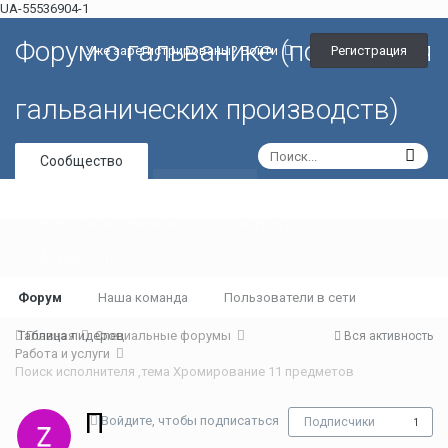
UA-55536904-1
Форум о гальванике (портал для
Регистрация
Уже зарегистрированы? Войти
гальванических производств)
Сообщество
Галерея
Новости гальваники
Литература
Активность
Форум
Наша команда
Пользователи в сети
Таблица лидеров
Главная
Специальные форумы
Вся активность
Работа и услуги
Поиск исполнителя ,тема Хромирование 11 предметов
П
Войдите, чтобы подписаться
Подписчики
1