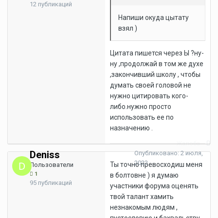
12 публикаций
Напиши окуда цытату
взял )
Цитата пишется через Ы ?ну-
ну ,продолжай в том же духе
,закончивший школу , чтобы
думать своей головой не
нужно цитировать кого-
либо.нужно просто
использовать ее по
назначению .
Жалоба
Deniss
Опубликовано:
2 июля,
2022
Ты точно превосходиш меня
Пользователи
1
в болтовне ) я думаю
95 публикаций
участники форума оценять
твой талант хамить
незнакомым людям ,