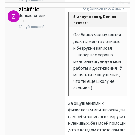
Жалоба
zickfrid
Опубликовано:
2 июля,
2022
Пользователи
5 минут назад, Deniss
0
сказал:
12 публикаций
Особенно мне нравится
, как ты меня в ленивые
и безрукии записал
.....наверное хорошо
меня знаеш , видел мои
работы и достижения . У
меня такое ощущение ,
что ты еще школу не
окончил )
За ощущениями к
физиологам или шлюхам ,ты
сам себя записал в безруких
и ленивых ,без моей помощи
,что в каждом ответе сам же