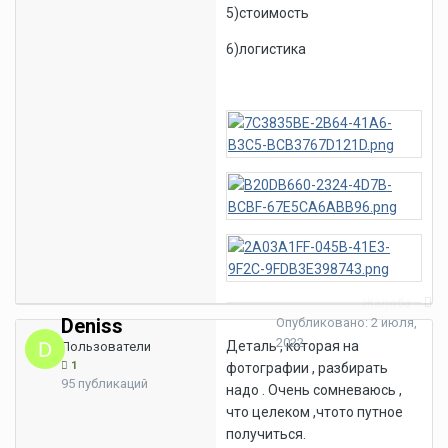
5)стоимость
6)логистика
Жалоба
Deniss
Опубликовано:
2 июля,
2022
Деталь , которая на
Пользователи
1
фотографии , разбирать
95 публикаций
надо . Очень сомневаюсь ,
что целеком ,чтото путное
получиться.