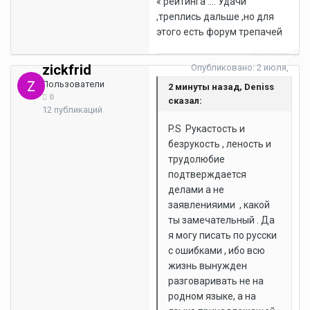
« рейтинга …. Удачи
,треплись дальше ,но для
этого есть форум трепачей
Жалоба
zickfrid
Опубликовано:
2 июля,
2022
Пользователи
2 минуты назад, Deniss
0
сказал:
12 публикаций
P.S Рукастость и
безрукость , леность и
трудолюбие
подтверждается
делами а не
заявленияими , какой
ты замечательный . Да
я могу писать по русски
с ошибками , ибо всю
жизнь вынужден
разговаривать не на
родном языке, а на