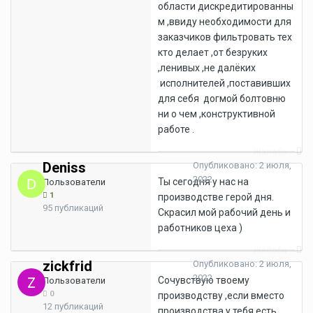
области дискредитированны
м ,ввиду необходимости для
заказчиков фильтровать тех
кто делает ,от безруких
,ленивых ,не далёких
исполнителей ,поставивших
для себя догмой болтовню
ни о чем ,конструктивной
работе .
Жалоба
Deniss
Опубликовано:
2 июля,
2022
Ты сегодня у нас на
Пользователи
1
производстве герой дня.
95 публикаций
Скрасил мой рабочий день и
работников цеха )
Жалоба
zickfrid
Опубликовано:
2 июля,
2022
Сочувствую твоему
Пользователи
0
производству ,если вместо
12 публикаций
производства у тебя есть