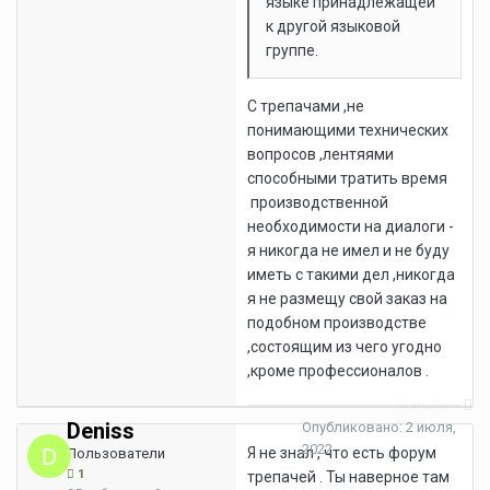
языке принадлежащей
к другой языковой
группе.
С трепачами ,не
понимающими технических
вопросов ,лентяями
способными тратить время
производственной
необходимости на диалоги -
я никогда не имел и не буду
иметь с такими дел ,никогда
я не размещу свой заказ на
подобном производстве
,состоящим из чего угодно
,кроме профессионалов .
Жалоба
Deniss
Опубликовано:
2 июля,
2022
Я не знал , что есть форум
Пользователи
1
трепачей . Ты наверное там