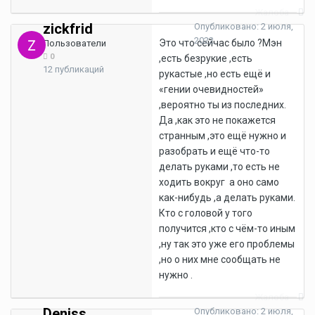
Жалоба
zickfrid
Опубликовано:
2 июля,
2022
Это что сейчас было ?Мэн
Пользователи
0
,есть безрукие ,есть
12 публикаций
рукастые ,но есть ещё и
«гении очевидностей»
,вероятно ты из последних.
Да ,как это не покажется
странным ,это ещё нужно и
разобрать и ещё что-то
делать руками ,то есть не
ходить вокруг а оно само
как-нибудь ,а делать руками.
Кто с головой у того
получится ,кто с чём-то иным
,ну так это уже его проблемы
,но о них мне сообщать не
нужно .
Жалоба
Deniss
Опубликовано:
2 июля,