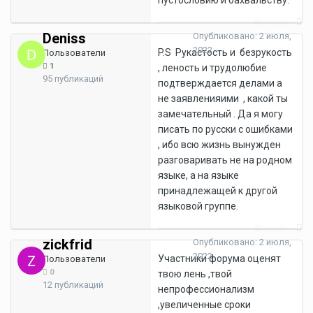
пустословию и бахвальству.
Жалоба
Deniss
Опубликовано:
2 июля,
2022
P.S Рукастость и безрукость
Пользователи
1
, леность и трудолюбие
95 публикаций
подтверждается делами а
не заявленияими , какой ты
замечательный . Да я могу
писать по русски с ошибками
, ибо всю жизнь вынужден
разговаривать не на родном
языке, а на языке
принадлежащей к другой
языковой группе.
Жалоба
zickfrid
Опубликовано:
2 июля,
2022
Участники форума оценят
Пользователи
0
твою лень ,твой
12 публикаций
непрофессионализм
,увеличенные сроки