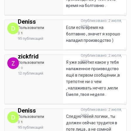
время на болтовню .
Жалоба
Deniss
Опубликовано:
2 июля,
2022
Если есть время на
Пользователи
1
болтавню , значет я хорошо
95 публикаций
наладил производство )
Жалоба
zickfrid
Опубликовано:
2 июля,
2022
Я уже заметил какое у тебя
Пользователи
0
налаженное производство
12 публикаций
ещё в первом сообщении ,в
трепотне ни о чем
, налаживать нечего ,мели
Емеля ,твоя неделя .
Жалоба
Deniss
Опубликовано:
2 июля,
2022
Следую твоей логики , ты
Пользователи
1
должен сейчас трудится в
95 публикаций
поте лица , а не сомной