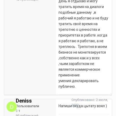
день я отдыхаю и могу
тратить время на диалоги
подобные данному ,в
рабочий я работаю и не буду
тратить своё время на
трепотню о ценностях и
приоритетах в работе .когда
я работаю я работаю, а не
треплюсь . Трепотня в моем
бизнесе не монетезируется
,собственно как и у всех
,чьим заработком не
является коммерческое
применение
умения декларировать
публично.
Жалоба
Deniss
Опубликовано:
2 июля,
2022
Напиши окуда цытату взял )
Пользователи
1
95 публикаций