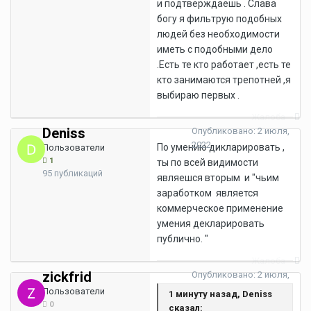
и подтверждаешь . Слава
богу я фильтрую подобных
людей без необходимости
иметь с подобными дело
.Есть те кто работает ,есть те
кто занимаются трепотней ,я
выбираю первых .
Жалоба
Deniss
Опубликовано:
2 июля,
2022
По умению дикларировать ,
Пользователи
1
ты по всей видимости
95 публикаций
являешся вторым и "чьим
заработком является
коммерческое применение
умения декларировать
публично. "
Жалоба
zickfrid
Опубликовано:
2 июля,
2022
Пользователи
1 минуту назад, Deniss
0
сказал: