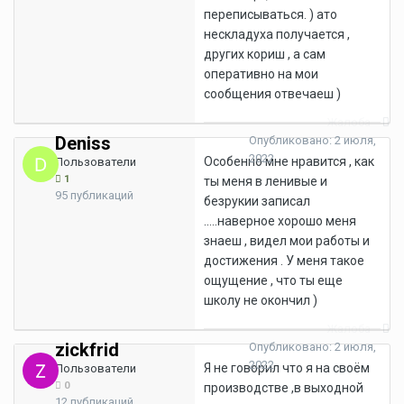
переписываться. ) ато
нескладуха получается ,
других кориш , а сам
оперативно на мои
сообщения отвечаеш )
Жалоба
Deniss
Опубликовано:
2 июля,
2022
Особенно мне нравится , как
Пользователи
1
ты меня в ленивые и
95 публикаций
безрукии записал
.....наверное хорошо меня
знаеш , видел мои работы и
достижения . У меня такое
ощущение , что ты еще
школу не окончил )
Жалоба
zickfrid
Опубликовано:
2 июля,
2022
Я не говорил что я на своём
Пользователи
0
производстве ,в выходной
12 публикаций