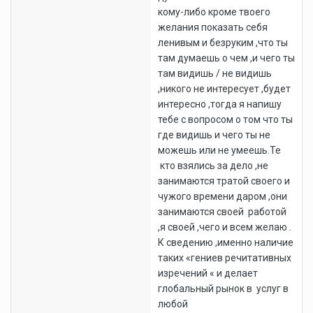
кому-либо кроме твоего
желания показать себя
ленивым и безруким ,что ты
там думаешь о чем ,и чего ты
там видишь / не видишь
,никого не интересует ,будет
интересно ,тогда я напишу
тебе с вопросом о том что ты
где видишь и чего ты не
можешь или не умеешь.Те
кто взялись за дело ,не
занимаются тратой своего и
чужого времени даром ,они
занимаются своей работой
,я своей ,чего и всем желаю .
К сведению ,именно наличие
таких «гениев речитативных
изречений « и делает
глобальный рынок в услуг в
любой