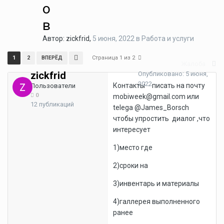
о
в
Автор: zickfrid,
5 июня, 2022
в
Работа и услуги
Страница 1 из 2
1
2
ВПЕРЁД
Жалоба
zickfrid
Опубликовано:
5 июня,
2022
Контакты - писать на почту
Пользователи
0
mobiweek@gmail.com или
12 публикаций
telega @James_Borsch
чтобы упростить диалог ,что
интересует
1)место где
2)сроки на
3)инвентарь и материалы
4)галлерея выполненного
ранее