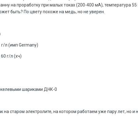
ванну на проработку при малых токах (200-400 мА), температура 5
ожет быть? По цвету похоже на медь, но не уверен.
)
 г/л (имп Germany)
60 г/л (хч)
никелевыми шариками ДНК-0
как на старом электролите, на котором работаем уже пару лет, но 