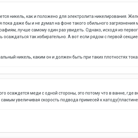
ется никель, как и положено для электролита никелирования. Желе
я пока даже бы и не думал на фоне такого обильного загрязнения 
рафиям, лучше самому один раз увидеть. Однако, исходя из первог
 осаждаться так избирательно. А вот если рядом с первой секцией
альный никель, каким он и должен быть при таких плотностях ток
ого осаждется меди с одной стороны, это потому что в ванне, где 
 самым увеличивая скорость подвода примесей к катоду(пластине