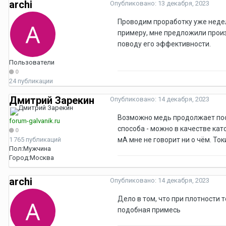
archi
Опубликовано:
13 декабря, 2023
Проводим проработку уже недел
примеру, мне предложили произ
поводу его эффективности.
Пользователи
0
24 публикации
Дмитрий Зарекин
Опубликовано:
14 декабря, 2023
Возможно медь продолжает пост
forum-galvanik.ru
способа - можно в качестве кат
0
1 765 публикаций
мА мне не говорит ни о чём. Токи
Пол:
Мужчина
Город:
Москва
archi
Опубликовано:
14 декабря, 2023
Дело в том, что при плотности 
подобная примесь