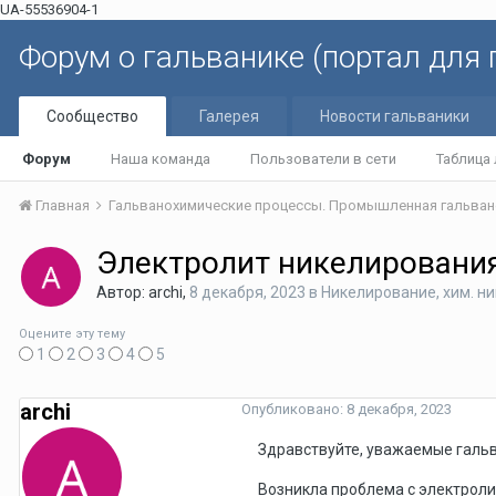
UA-55536904-1
Форум о гальванике (портал для
Сообщество
Галерея
Новости гальваники
Форум
Наша команда
Пользователи в сети
Таблица
Главная
Гальванохимические процессы. Промышленная гальван
Электролит никелировани
Автор: archi,
8 декабря, 2023
в
Никелирование, хим. н
Оцените эту тему
1
2
3
4
5
archi
Опубликовано:
8 декабря, 2023
Здравствуйте, уважаемые гальв
Возникла проблема с электроли