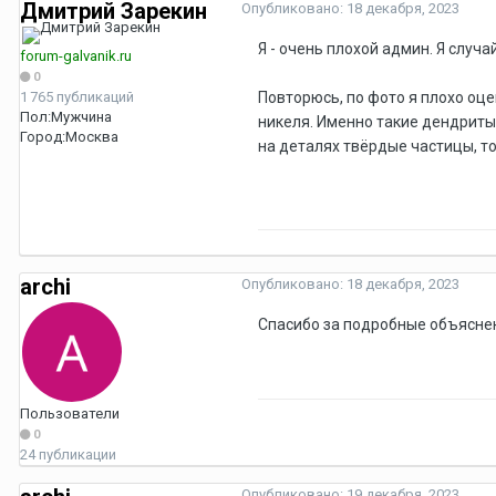
Дмитрий Зарекин
Опубликовано:
18 декабря, 2023
Я - очень плохой админ. Я случ
forum-galvanik.ru
0
1 765 публикаций
Повторюсь, по фото я плохо оц
Пол:
Мужчина
никеля. Именно такие дендриты
Город:
Москва
на деталях твёрдые частицы, т
archi
Опубликовано:
18 декабря, 2023
Спасибо за подробные объясне
Пользователи
0
24 публикации
Опубликовано:
19 декабря, 2023