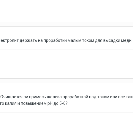
лектролит держать на проработки малым током для высадки меди.
 Очищается ли примесь железа проработкой под током или все та
о калия и повышением pH до 5-6?