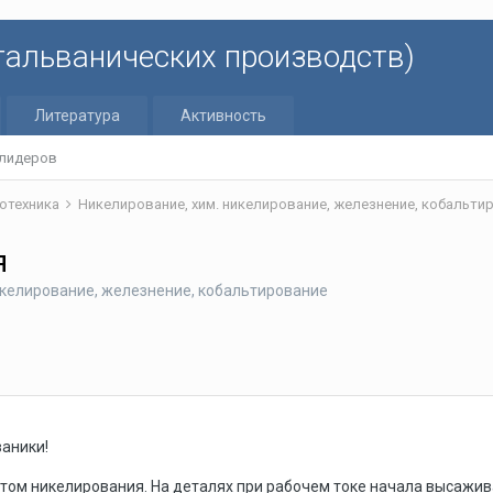
 гальванических производств)
Литература
Активность
 лидеров
отехника
Никелирование, хим. никелирование, железнение, кобальт
я
икелирование, железнение, кобальтирование
аники!
том никелирования. На деталях при рабочем токе начала высажив