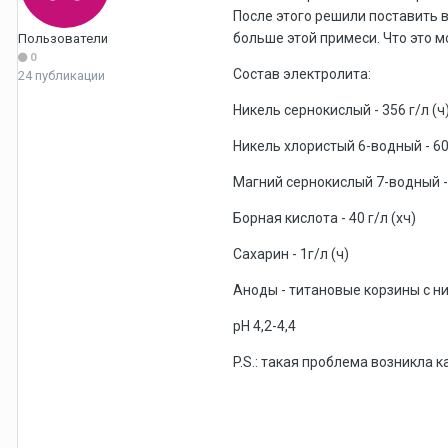
После этого решили поставить 
больше этой примеси. Что это м
Пользователи
0
Состав электролита:
24 публикации
Никель сернокислый - 356 г/л (ч
Никель хлористый 6-водный - 60
Магний сернокислый 7-водный - 
Борная кислота - 40 г/л (хч)
Сахарин - 1г/л (ч)
Аноды - титановые корзины с 
pH 4,2-4,4
P.S.: такая проблема возникла 