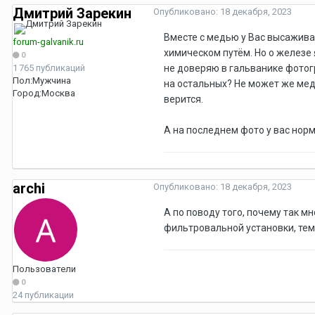
Дмитрий Зарекин
Опубликовано:
18 декабря, 2023
Вместе с медью у Вас высажива
forum-galvanik.ru
химическом путём. Но о железе 
0
1 765 публикаций
не доверяю в гальванике фотог
Пол:
Мужчина
на остальных? Не может же медь
Город:
Москва
верится.
А на последнем фото у вас норм
archi
Опубликовано:
18 декабря, 2023
А по поводу того, почему так мн
фильтровальной установки, тем
Пользователи
0
24 публикации