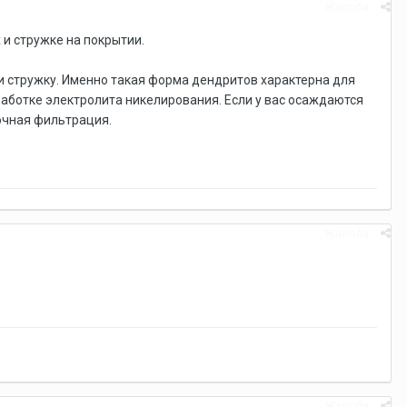
Жалоба
 и стружке на покрытии.
 и стружку. Именно такая форма дендритов характерна для
аботке электролита никелирования. Если у вас осаждаются
точная фильтрация.
Жалоба
Жалоба