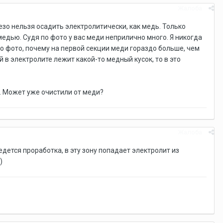
Жалоба
зо нельзя осадить электролитически, как медь. Только
медью. Судя по фото у вас меди неприлично много. Я никогда
о фото, почему на первой секции меди гораздо больше, чем
 в электролите лежит какой-то медный кусок, то в это
а. Может уже очистили от меди?
Жалоба
ведется проработка, в эту зону попадает электролит из
)