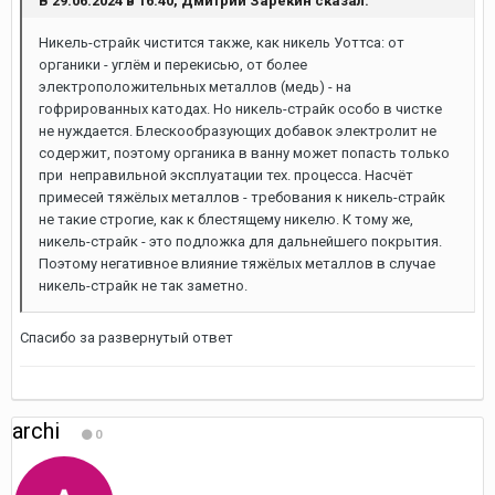
В 29.06.2024 в 16:40, Дмитрий Зарекин сказал:
Никель-страйк чистится также, как никель Уоттса: от
органики - углём и перекисью, от более
электроположительных металлов (медь) - на
гофрированных катодах. Но никель-страйк особо в чистке
не нуждается. Блескообразующих добавок электролит не
содержит, поэтому органика в ванну может попасть только
при неправильной эксплуатации тех. процесса. Насчёт
примесей тяжёлых металлов - требования к никель-страйк
не такие строгие, как к блестящему никелю. К тому же,
никель-страйк - это подложка для дальнейшего покрытия.
Поэтому негативное влияние тяжёлых металлов в случае
никель-страйк не так заметно.
Спасибо за развернутый ответ
archi
0