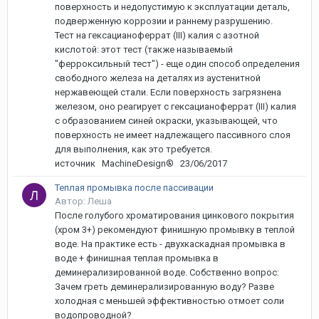
поверхность и недопустимую к эксплуатации деталь,
подверженную коррозии и раннему разрушению.
Тест на гексацианоферрат (III) калия с азотной
кислотой: этот тест (также называемый
"ферроксильный тест") - еще один способ определения
свободного железа на деталях из аустенитной
нержавеющей стали. Если поверхность загрязнена
железом, оно реагирует с гексацианоферрат (III) калия
с образованием синей окраски, указывающей, что
поверхность не имеет надлежащего пассивного слоя
для выполнения, как это требуется.
источник MachineDesign® 23/06/2017
Теплая промывка после пассивации
Автор: Леша
После голубого хроматирования цинкового покрытия
(хром 3+) рекомендуют финишную промывку в теплой
воде. На практике есть - двухкаскадная промывка в
воде + финишная теплая промывка в
деминерализированной воде. Собственно вопрос:
Зачем греть деминерализированную воду? Разве
холодная с меньшей эффективностью отмоет соли
водопроводной?