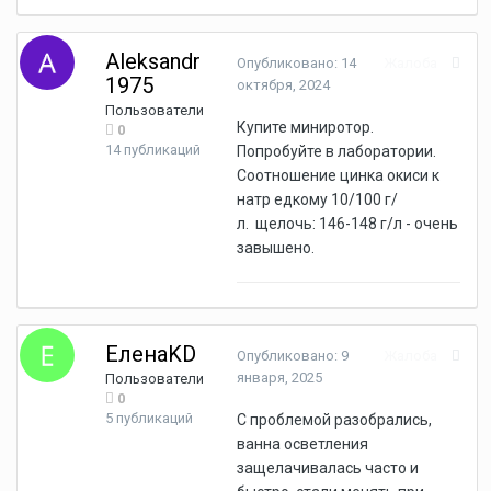
Aleksandr
Опубликовано:
14
Жалоба
1975
октября, 2024
Пользователи
Купите миниротор.
0
14 публикаций
Попробуйте в лаборатории.
Соотношение цинка окиси к
натр едкому 10/100 г/
л. щелочь: 146-148 г/л - очень
завышено.
ЕленаKD
Опубликовано:
9
Жалоба
января, 2025
Пользователи
0
5 публикаций
С проблемой разобрались,
ванна осветления
защелачивалась часто и