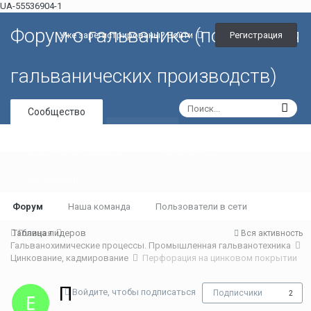
UA-55536904-1
Форум о гальванике (портал для
Регистрация
Уже зарегистрированы? Войти
гальванических производств)
Сообщество
Галерея
Новости гальваники
Литература
Активность
Форум
Наша команда
Пользователи в сети
Таблица лидеров
Главная
Вся активность
Гальванохимические процессы. Промышленная гальванотехника
Цинкование, кадмирование
Перфорация на цинковом покрытии
П
Войдите, чтобы подписаться
Подписчики
2