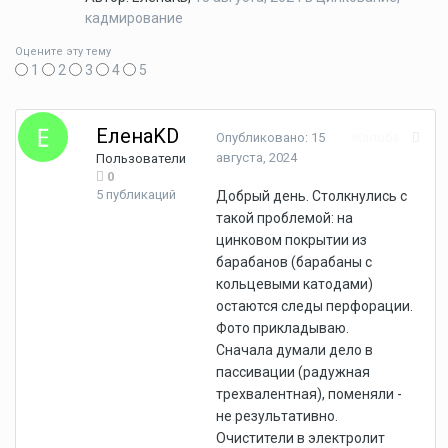
кадмирование
Оцените эту тему
1
2
3
4
5
ЕленаKD
Опубликовано:
15
Жалоба
августа, 2024
Пользователи
0
5 публикаций
Добрый день. Столкнулись с
такой проблемой: на
цинковом покрытии из
барабанов (барабаны с
кольцевыми катодами)
остаются следы перфорации.
Фото прикладываю.
Сначала думали дело в
пассивации (радужная
трехвалентная), поменяли -
не результативно.
Очистители в электролит