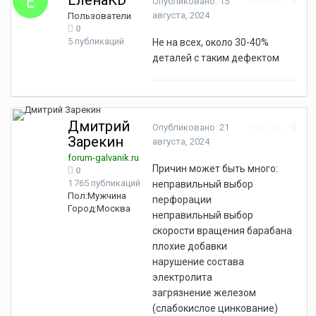
Опубликовано:
15
Жалоба
августа, 2024
Пользователи
0
5 публикаций
Не на всех, около 30-40%
деталей с таким дефектом
Дмитрий
Опубликовано:
21
Жалоба
Зарекин
августа, 2024
forum-galvanik.ru
Причин может быть много:
0
1 765 публикаций
неправильный выбор
Пол:
Мужчина
перфорации
Город:
Москва
неправильный выбор
скорости вращения барабана
плохие добавки
нарушение состава
электролита
загрязнение железом
(слабокислое цинкование)