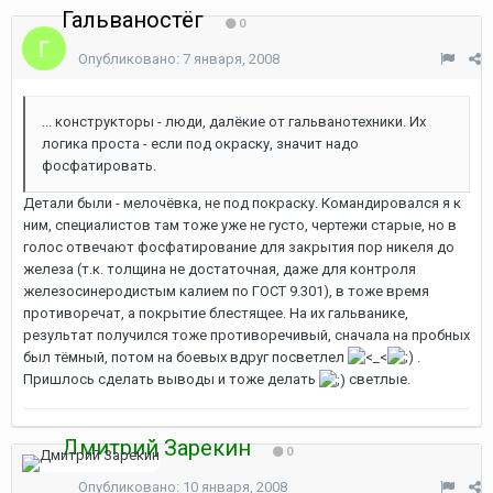
Гальваностёг
0
Опубликовано:
7 января, 2008
... конструкторы - люди, далёкие от гальванотехники. Их
логика проста - если под окраску, значит надо
фосфатировать.
Детали были - мелочёвка, не под покраску. Командировался я к
ним, специалистов там тоже уже не густо, чертежи старые, но в
голос отвечают фосфатирование для закрытия пор никеля до
железа (т.к. толщина не достаточная, даже для контроля
железосинеродистым калием по ГОСТ 9.301), в тоже время
противоречат, а покрытие блестящее. На их гальванике,
результат получился тоже противоречивый, сначала на пробных
был тёмный, потом на боевых вдруг посветлел
.
Пришлось сделать выводы и тоже делать
светлые.
Дмитрий Зарекин
0
Опубликовано:
10 января, 2008