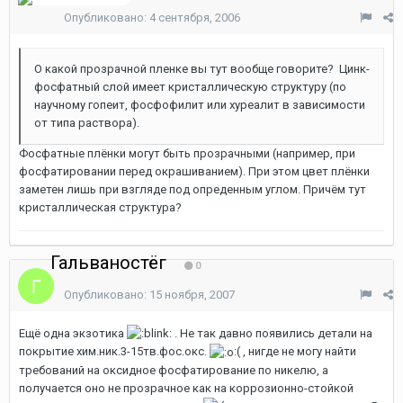
Опубликовано:
4 сентября, 2006
О какой прозрачной пленке вы тут вообще говорите? Цинк-
фосфатный слой имеет кристаллическую структуру (по
научному гопеит, фосфофилит или хуреалит в зависимости
от типа раствора).
Фосфатные плёнки могут быть прозрачными (например, при
фосфатировании перед окрашиванием). При этом цвет плёнки
заметен лишь при взгляде под опреденным углом. Причём тут
кристаллическая структура?
Гальваностёг
0
Опубликовано:
15 ноября, 2007
Ещё одна экзотика
. Не так давно появились детали на
покрытие хим.ник.3-15тв.фос.окс.
:( , нигде не могу найти
требований на оксидное фосфатирование по никелю, а
получается оно не прозрачное как на коррозионно-стойкой