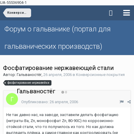
UA-55536904-1
Конверсионные покрытия
Форум о гальванике (портал для
гальванических производств)
Фосфатирование нержавеющей стали
Автор: Гальваностёг,
26 апреля, 2006
в
Конверсионные покрытия
фосфатирование нержавейки
Гальваностёг
0
Опубликовано:
26 апреля, 2006
Не так давно нас, на заводе, заставили делать фосфатацию
(нитраты Ba, Zn, монофосфат Zn, 80-90C) по коррозионно-
стойкой стали, что-то получилось из того. Но как должна
выглядеть плёнка, а самое главное как контролировать (не