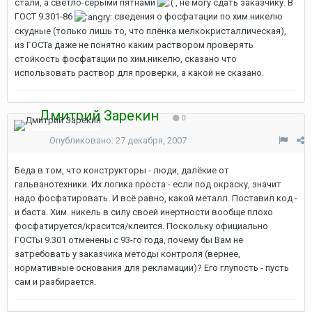
стали, а светло-серыми пятнами
, не могу сдать заказчику. В
ГОСТ 9.301-86
сведения о фосфатации по хим.никелю
скудные (только лишь то, что плёнка мелкокристаллическая),
из ГОСТа даже не понятно каким раствором проверять
стойкость фосфатации по хим.никелю, сказано что
использовать раствор для проверки, а какой не сказано.
Дмитрий Зарекин
0
Опубликовано:
27 декабря, 2007
Беда в том, что конструкторы - люди, далёкие от
гальванотехники. Их логика проста - если под окраску, значит
надо фосфатировать. И всё равно, какой металл. Поставил код -
и баста. Хим. никель в силу своей инертности вообще плохо
фосфатируется/красится/клеится. Поскольку официально
ГОСТы 9.301 отменены с 93-го года, почему бы Вам не
затребовать у заказчика методы контроля (вернее,
нормативные основания для рекламации)? Его глупость - пусть
сам и разбирается.