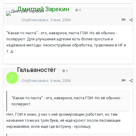
Дмитрий Зарекин
0
Опубликовано:
5 мая, 2006
"Какая-то паста" - это, наверное, паста ГОИ. Но ей обычно -
полируют. Для улучшения адгезии есть более простые и
надёжные методы: пескоструйная обработка, травление в HF и
т. д.
Гальваностёг
0
Опубликовано:
6 мая, 2006
"Какая-то паста" - это, наверное, паста ГОИ. Но ей обычно -
полируют.
Нет, ГОИ я знаю, у нас с ней хромировщик работает, но там
название тоже из трёх букв, ей ещё кроют после пассивации
нержавейки, если ещё где встречу - пропишу.