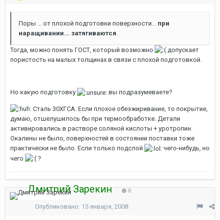
Поры ... от плохой подготовки поверхности...
при
наращивании... затягиваются
.
Тогда, можно понять ГОСТ, который возможно
допускает
пористость на малых толщинах в связи с плохой подготовкой.
Но какую подготовку
вы подразумеваете?
Cталь 30ХГСА. Если плохое обезжиривание, то покрытие,
думаю, отшелушилось бы при термообработке. Детали
активировались в растворе соляной кислоты + уротропин.
Окалины не было, поверхностей в состоянии поставки тоже
практически не было. Если только подслой
чего-нибудь, но
чего
?
Дмитрий Зарекин
0
Опубликовано:
15 января, 2008