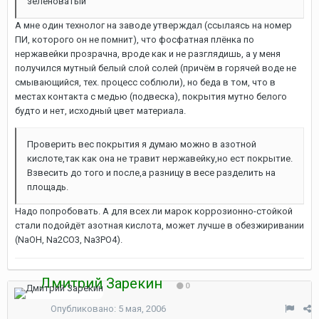
зеленоватый
А мне один технолог на заводе утверждал (ссылаясь на номер
ПИ, которого он не помнит), что фосфатная плёнка по
нержавейки прозрачна, вроде как и не разглядишь, а у меня
получился мутный белый слой солей (причём в горячей воде не
смывающийся, тех. процесс соблюли), но беда в том, что в
местах контакта с медью (подвеска), покрытия мутно белого
будто и нет, исходный цвет материала.
Проверить вес покрытия я думаю можно в азотной
кислоте,так как она не травит нержавейку,но ест покрытие.
Взвесить до того и после,а разницу в весе разделить на
площадь.
Надо попробовать. А для всех ли марок коррозионно-стойкой
стали подойдёт азотная кислота, может лучше в обезжиривании
(NaOH, Na2CO3, Na3PO4).
Дмитрий Зарекин
0
Опубликовано:
5 мая, 2006