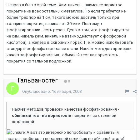
Неправ я был в этой теме...Хим. никель - наименее пористое
покрытие из всех остальных металлов. Но если требуется не
более трёх пор на 1 см, такого можно достичь только при
толщине покрытия, начиная от 30 мкм. Поэтому в
фосфатировании - есть резон. Дело в том, что фосфатируется
не хим. никель (хим. никель не взаимодействует с фосфорной
кислотой), а железо в сквозных порах. Т. е. можно использовать
стандартное фосфатирование стали. Насчёт методов проверки
качества фосфатирования - обычный тест на пористость
покрытия со тальной подложкой.
Гальваностёг
0
Опубликовано:
16 января, 2008
Насчёт методов проверки качества фосфатирования -
обычный тест на пористость
покрытия со cтальной
подложкой.
А вот это интересно попробовать и сравнить, я
правда пробовал в поваренной соли (как по обычной стали)