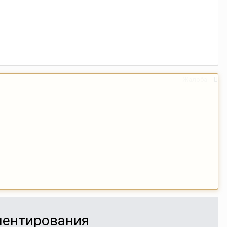
Жалоба
мментирования