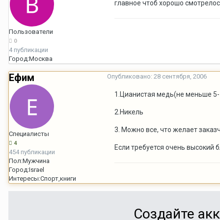
главное чтоб хорошо смотрелос
Пользователи
0
4 публикации
Город:
Москва
Ефим
Опубликовано:
28 сентября, 2006
1.Цианистая медь(не меньше 5-
2.Никель
3. Можно все, что желает заказ
Специалисты
4
Если требуется очень высокий б
454 публикации
Пол:
Мужчина
Город:
Israel
Интересы:
Спорт,книги
Создайте акк