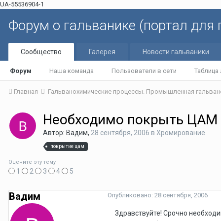
UA-55536904-1
Форум о гальванике (портал для
Сообщество
Галерея
Новости гальваники
Форум
Наша команда
Пользователи в сети
Таблица
Главная
Гальванохимические процессы. Промышленная гальван
Необходимо покрыть ЦАМ
Автор: Вадим,
28 сентября, 2006
в
Хромирование
покрытие цам
Оцените эту тему
1
2
3
4
5
Вадим
Опубликовано:
28 сентября, 2006
Здравствуйте! Срочно необходи