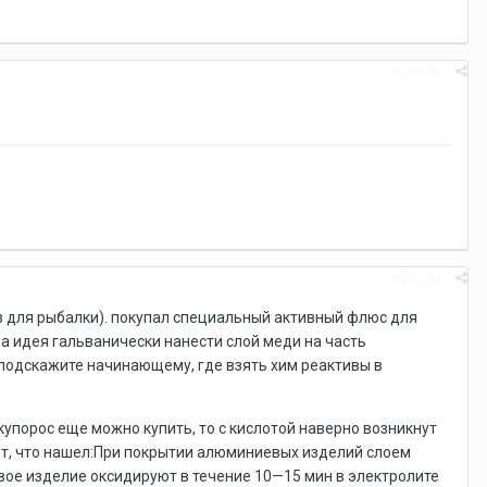
Жалоба
Жалоба
з для рыбалки). покупал специальный активный флюс для
ла идея гальванически нанести слой меди на часть
подскажите начинающему, где взять хим реактивы в
купорос еще можно купить, то с кислотой наверно возникнут
от, что нашел:При покрытии алюминиевых изделий слоем
ое изделие оксидируют в течение 10—15 мин в электролите