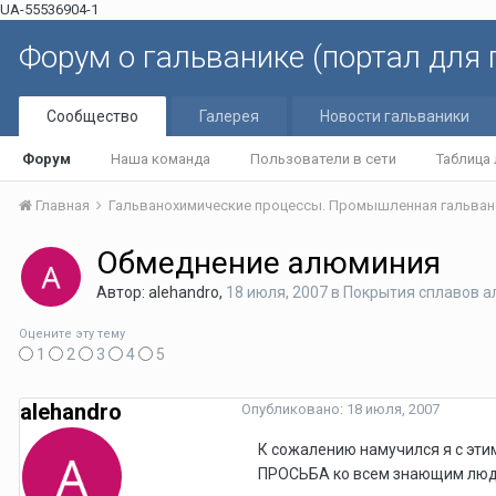
UA-55536904-1
Форум о гальванике (портал для
Сообщество
Галерея
Новости гальваники
Форум
Наша команда
Пользователи в сети
Таблица
Главная
Гальванохимические процессы. Промышленная гальван
Обмеднение алюминия
Автор: alehandro,
18 июля, 2007
в
Покрытия сплавов 
Оцените эту тему
1
2
3
4
5
alehandro
Опубликовано:
18 июля, 2007
К сожалению намучился я с эти
ПРОСЬБА ко всем знающим людя