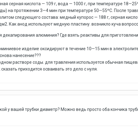
ная серная кислота — 109 г, вода — 1000 г, при температуре 18—25
 воды) на протяжении 3—4 мин при температуре 50—55ºС. После тр
литом следующего состава: медный купорос — 188 г, серная кислот
дм2. Как анод используют медную пластину. возникло куча вопросо
ля декапирования алюминия? Где взять реактивы для приготовлени
миниевое изделие оксидируют в течение 10—15 мин в электролите.
 снова нанесение???
одном растворе соды. для травления используется обычная пищев
 сказать приходится осваивать это дело с нуля.
ой у вашей трубки диаметр? Можно ведь просто оба кончика трубк