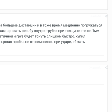
Жалоба
 на большие дистанции и в тоже время медленно погружаться
как нарезать резьбу внутри трубки при толщине стенок 1мм.
тичной и груз будет тонуть слишком быстро. купил
инцовая пробка не отваливалась при ударе, обжать
Жалоба