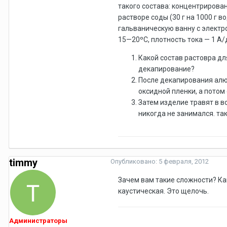
такого состава: концентрирован
растворе соды (30 г на 1000 г
гальваническую ванну с электро
15—20ºС, плотность тока — 1 А/
Какой состав растовра д
декапирование?
После декапирования алю
оксидной пленки, а потом
Затем изделие травят в в
никогда не занимался. так
timmy
Опубликовано:
5 февраля, 2012
Зачем вам такие сложности? Как
каустическая. Это щелочь.
Администраторы