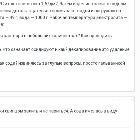
ºС и плотности тока 1 А/дм2. Затем изделие травят в водном
авления деталь тщательно промывают водой и погружают в
а — 49 г, вода — 1000 г. Рабочая температура электролита —
в:
я раствора в небольших количествах? Как проводить
 что означает осидируют и как? декапирование это удаление
ая сода? извиняюсь за глупые вопросы, просто гальваникой
Жалоба
и свинцом залить и не париться. А сода имелась в виду