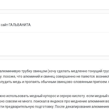
л сайт ГАЛЬВАНИТА.
алюминивую трубку свинцом (хочу сделать медленно тонущий гру
у. похоже, что алюминий и свинец совершенно не паяются. возник
олудить медь и пропаять обычным свинцово-оловянным припоем. 
жно использовать медный купорос и серную кислоту. если медный 
жно совсем не много. поискал в яндексе про меднение алюминия в
ти предварительную подготовку. После декапирования алюминиев