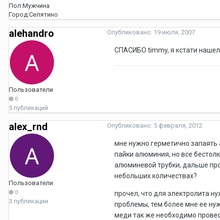
Пол:
Мужчина
Город:
Селятино
alehandro
Опубликовано:
19 июля, 2007
СПАСИБО timmy, я кстати наше
Пользователи
0
5 публикаций
alex_rnd
Опубликовано:
5 февраля, 2012
мне нужно герметично запаять 
пайки алюминия, но все бестолк
алюминевой трубки, дальше пр
небольших количествах?
Пользователи
0
прочел, что для электролита ну
3 публикации
проблемы, тем более мне ее ну
меди так же необходимо провес