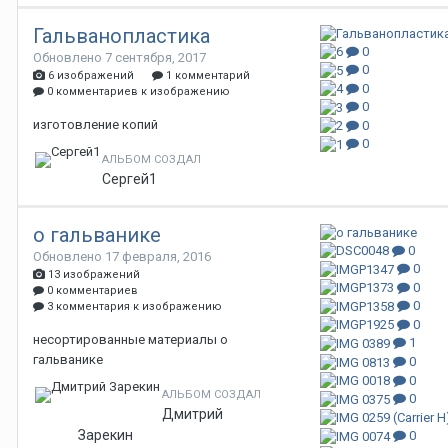
Гальванопластика
0
Обновлено
7 сентября, 2017
0
6 изображений
1 комментарий
0
0 комментариев к изображению
0
изготовление копий
0
0
АЛЬБОМ СОЗДАЛ
Сергей1
о гальванике
0
Обновлено
17 февраля, 2016
0
13 изображений
0
0 комментариев
0
3 комментария к изображению
0
несортированные материалы о
1
гальванике
0
0
АЛЬБОМ СОЗДАЛ
0
Дмитрий
Зарекин
0