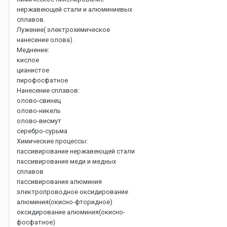
нержавеющей стали и алюминиевых
сплавов.
Лужение( электрохимическое
нанесение олова) .
Меднение:
кислое
цианистое
пирофосфатное
Нанесение сплавов:
олово-свинец
олово-никель
олово-висмут
серебро-сурьма
Химические процессы:
пассивирование нержавеющей стали
пассивирование меди и медных
сплавов
пассивирование алюминия
электропроводное оксидирование
алюминия(окисно-фторидное)
оксидирование алюминия(окисно-
фосфатное)