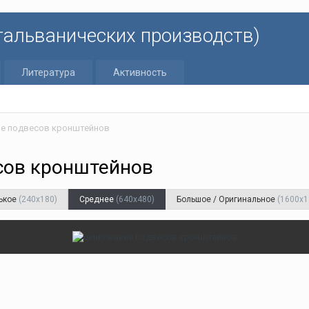
 гальванических производств)
Литература
Активность
ие подвесов кронштейнов
сов кронштейнов
ькое
(240x180)
Среднее
(640x480)
Большое / Оригинальное
(1600x1