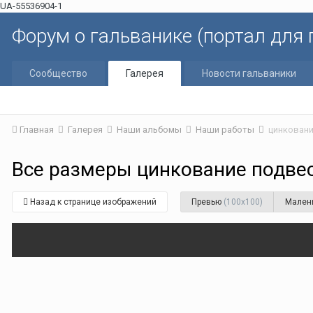
UA-55536904-1
Форум о гальванике (портал для
Сообщество
Галерея
Новости гальваники
Главная
Галерея
Наши альбомы
Наши работы
цинкован
Все размеры цинкование подве
Назад к странице изображений
Превью
(100x100)
Мален