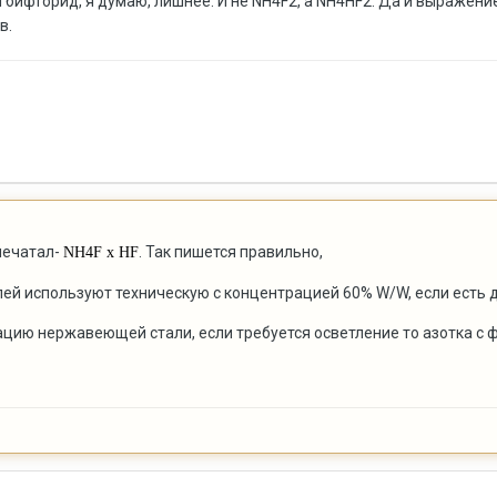
 бифторид, я думаю, лишнее. И не NH4F2, а NH4НF2. Да и выражени
в.
 печатал-
. Так пишется правильно,
NH4F x HF
елей используют техническую с концентрацией 60% W/W, если есть
ацию нержавеющей стали, если требуется осветление то азотка с