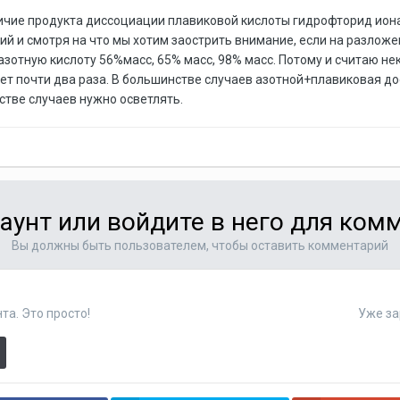
ичие продукта диссоциации плавиковой кислоты гидрофторид иона 
нкий и смотря на что мы хотим заострить внимание, если на разлож
зотную кислоту 56%масс, 65% масс, 98% масс. Потому и считаю не
дет почти два раза. В большинстве случаев азотной+плавиковая до
стве случаев нужно осветлять.
аунт или войдите в него для ко
Вы должны быть пользователем, чтобы оставить комментарий
та. Это просто!
Уже за