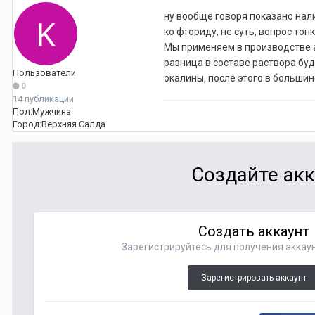
ну вообще говоря показано нал
ко фториду, не суть, вопрос то
Мы применяем в производстве а
разница в составе раствора бу
Пользователи
окалины, после этого в большин
0
14 публикаций
Пол:
Мужчина
Город:
Верхняя Салда
Создайте акк
Создать аккаунт
Зарегистрируйтесь для получения аккаун
Зарегистрировать аккаунт