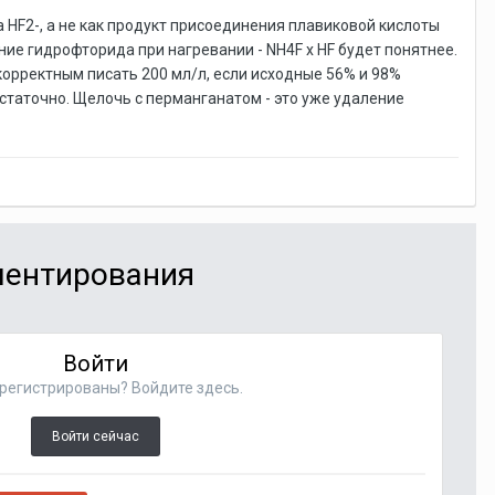
HF2-, а не как продукт присоединения плавиковой кислоты
ение гидрофторида при нагревании - NH4F x HF будет понятнее.
корректным писать 200 мл/л, если исходные 56% и 98%
статочно. Щелочь с перманганатом - это уже удаление
мментирования
Войти
регистрированы? Войдите здесь.
Войти сейчас