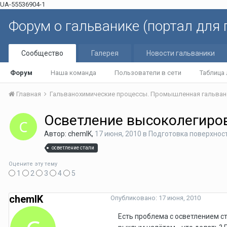
UA-55536904-1
Форум о гальванике (портал для
Сообщество
Галерея
Новости гальваники
Форум
Наша команда
Пользователи в сети
Таблица
Главная
Гальванохимические процессы. Промышленная гальван
Осветление высоколегиро
Автор: chemIK,
17 июня, 2010
в
Подготовка поверхнос
осветление стали
Оцените эту тему
1
2
3
4
5
chemIK
Опубликовано:
17 июня, 2010
Есть проблема с осветлением с