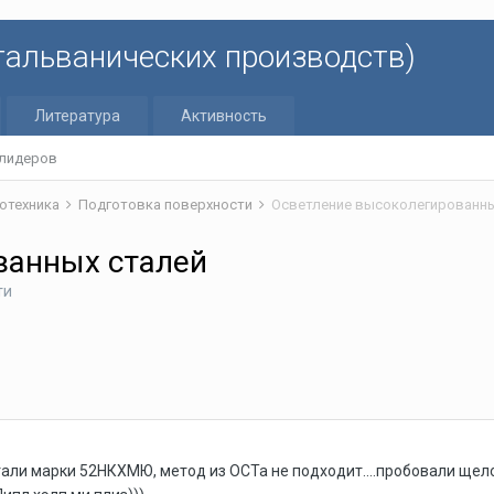
 гальванических производств)
Литература
Активность
 лидеров
отехника
Подготовка поверхности
Осветление высоколегированны
ванных сталей
ти
тали марки 52НКХМЮ, метод из ОСТа не подходит....пробовали щело