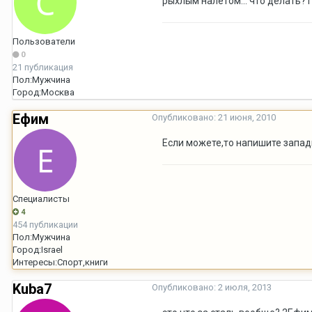
рыхлым налётом... что делать? П
Пользователи
0
21 публикация
Пол:
Мужчина
Город:
Москва
Ефим
Опубликовано:
21 июня, 2010
Если можете,то напишите западн
Специалисты
4
454 публикации
Пол:
Мужчина
Город:
Israel
Интересы:
Спорт,книги
Kuba7
Опубликовано:
2 июля, 2013