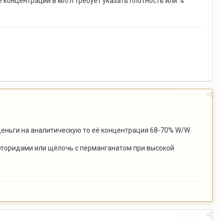
е концентрации в мл/л требует указать плотность или %
Жалоба
 деньги на аналитическую то её концентрация 68-70% W/W.
 фторидами или щёлочь с перманганатом при высокой
Жалоба