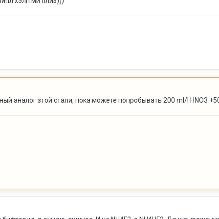
ипл хэлп ми плиз)))
ый аналог зтой стали, пока можете попробывать 200 ml/l HNO3 +50-1