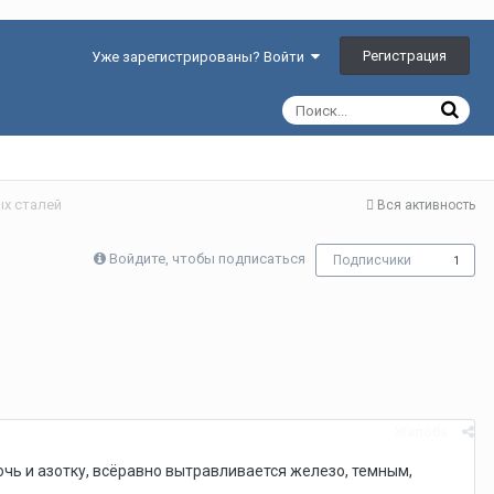
Регистрация
Уже зарегистрированы? Войти
х сталей
Вся активность
Войдите, чтобы подписаться
Подписчики
1
Жалоба
чь и азотку, всёравно вытравливается железо, темным,