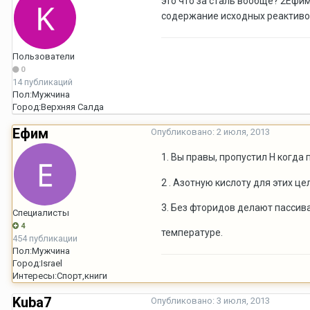
это что за сталь вообще? 2Ефим
содержание исходных реактиво
Пользователи
0
14 публикаций
Пол:
Мужчина
Город:
Верхняя Салда
Ефим
Опубликовано:
2 июля, 2013
1. Вы правы, пропустил H когда
2 . Азотную кислоту для этих ц
3. Без фторидов делают пассив
Специалисты
4
температуре.
454 публикации
Пол:
Мужчина
Город:
Israel
Интересы:
Спорт,книги
Kuba7
Опубликовано:
3 июля, 2013