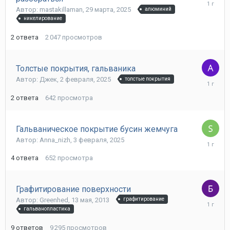
20
Автор: mastakillaman,
29 марта, 2025
алюминий
мая,
2025
никелирование
2
ответа
2 047
просмотров
Толстые покрытия, гальваника
Автор: Джек,
2 февраля, 2025
толстые покрытия
14
февраля
2
ответа
642
просмотра
2025
Гальваническое покрытие бусин жемчуга
Автор: Anna_nizh,
3 февраля, 2025
12
февраля
4
ответа
652
просмотра
2025
Графитирование поверхности
Автор: Greenhed,
13 мая, 2013
графитирование
4
гальванопластика
февраля
2025
9
ответов
9 295
просмотров