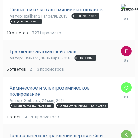
Снятие никеля с алюминиевых сплавов
23
Автор: stallker,
21 апреля, 2013
снятие никеля
января,
удаление никеля
2018
10
ответов
7 271
просмотр
Травление автоматной стали
Автор: Елена65,
18 января, 2018
травление
18
января,
5
ответов
2 113
просмотров
2018
Химическое и электрохимическое
полирование
10
Автор: Gorbatov,
24 мая, 2012
января,
химическое полирование
электрохимическая полировка
2018
1
ответ
4 170
просмотров
Гальваническое травление нержавейки