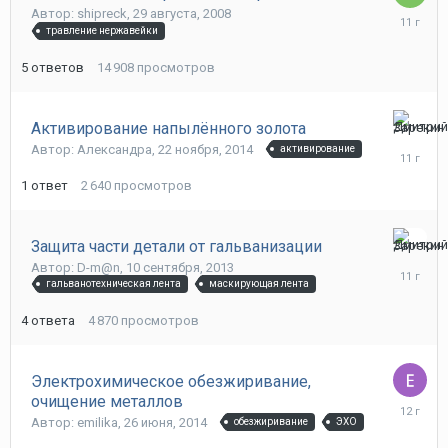
Автор: shipreck,
29 августа, 2008
27
травление нержавейки
июля,
2015
5
ответов
14 908
просмотров
Активирование напылённого золота
24
Автор: Александра,
22 ноября, 2014
активирование
ноября,
2014
1
ответ
2 640
просмотров
Защита части детали от гальванизации
15
Автор: D-m@n,
10 сентября, 2013
сентября
гальванотехническая лента
маскирующая лента
2014
4
ответа
4 870
просмотров
Электрохимическое обезжиривание,
очищение металлов
1
Автор: emilika,
26 июня, 2014
обезжиривание
ЭХО
июля,
2014