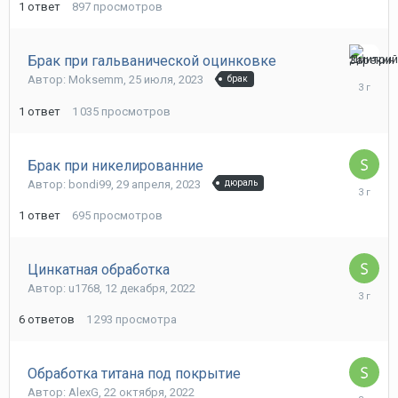
1
ответ
897
просмотров
Брак при гальванической оцинковке
25
Автор: Moksemm,
25 июля, 2023
брак
июля,
2023
1
ответ
1 035
просмотров
Брак при никелированние
Автор: bondi99,
29 апреля, 2023
дюраль
30
апреля,
1
ответ
695
просмотров
2023
Цинкатная обработка
Автор: u1768,
12 декабря, 2022
24
февраля
6
ответов
1 293
просмотра
2023
Обработка титана под покрытие
Автор: AlexG,
22 октября, 2022
6