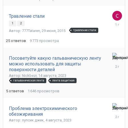
Травление стали
5
1
2
сентября
Автор: 777Tataren,
29 июня, 2015
травление стали
2024
25
ответов
9 773
просмотра
Посоветуйте какую гальваническую ленту
6
можно использовать для защиты
ноября,
поверхности деталей
2023
Автор: Nickbezr,
14 августа, 2023
гальваническая лента
лента защитная
5
ответов
1 646
просмотров
Проблема электрохимического
7
обезжиривания
августа,
Автор: пупсик джек,
4 августа, 2023
2023