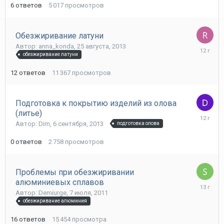
6
ответов
5 017
просмотров
Обезжиривание латуни
Автор: anna_konda,
25 августа, 2013
3
обезжиривание латуни
ноября,
2013
12
ответов
11 367
просмотров
Подготовка к покрытию изделий из олова
(литье)
6
Автор: Dim,
6 сентября, 2013
подготовка олова
сентября
2013
0
ответов
2 758
просмотров
Проблемы при обезжиривании
алюминиевых сплавов
13
Автор: Demiurge,
7 июля, 2011
июля,
обезжиривание алюминия
2013
16
ответов
15 454
просмотра