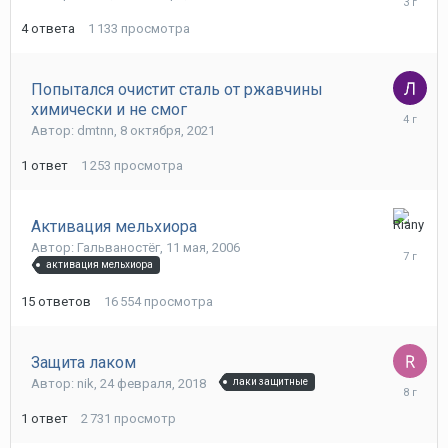
декабря,
4
ответа
1 133
просмотра
2022
Попытался очистит сталь от ржавчины
химически и не смог
10
Автор: dmtnn,
8 октября, 2021
октября,
2021
1
ответ
1 253
просмотра
Активация мельхиора
29
Автор: Гальваностёг,
11 мая, 2006
июля,
активация мельхиора
2019
15
ответов
16 554
просмотра
Защита лаком
Автор: nik,
24 февраля, 2018
лаки защитные
25
февраля
1
ответ
2 731
просмотр
2018