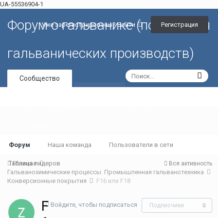
UA-55536904-1
Форум о гальванике (портал для
Регистрация
Уже зарегистрированы? Войти
гальванических производств)
Сообщество
Галерея
Новости гальваники
Литература
Активность
Форум
Наша команда
Пользователи в сети
Таблица лидеров
Главная
Вся активность
Гальванохимические процессы. Промышленная гальванотехника
Конверсионные покрытия
F16 или F18
F
Войдите, чтобы подписаться
Подписчики
0