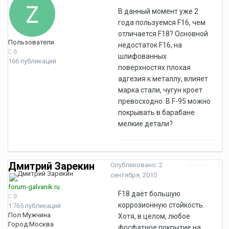
В данный момент уже 2
года пользуемся F16, чем
отличается F18? Основной
Пользователи
недостаток F16, на
0
шлифованных
166 публикаций
поверхностях плохая
адгезия к металлу, влияет
марка стали, чугун кроет
превосходно. В F-95 можно
покрывать в барабане
мелкие детали?
Дмитрий Зарекин
Опубликовано:
2
Жалоба
сентября, 2010
forum-galvanik.ru
F18 даёт большую
0
коррозионную стойкость.
1 765 публикаций
Пол:
Мужчина
Хотя, в целом, любое
Город:
Москва
фосфатное покрытие на