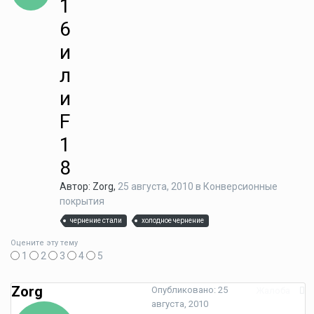
1
6
и
л
и
F
1
8
Автор: Zorg,
25 августа, 2010
в
Конверсионные
покрытия
чернение стали
холодное чернение
Оцените эту тему
1
2
3
4
5
Zorg
Опубликовано:
25
Жалоба
августа, 2010