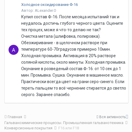
Холодное оксидирование Ф-16
Автор: ALexander.O
Купил состав Ф-16. После месяца испытаний так и
неудалось достичь глубого черного цвета. Оцените
тех процех, може я что-то делаю не так?
Очистка метала (шлифовка, полировка).
Обезжиривание - в щелочном растворе при
температуре 60-70градусов примерно 10мин.
Холодная промывка. Активация в 20% растворе
соляной кислоты, около минуты. Холодная промывка.
Окунание в розведеный состав Ф-16. от 10 сек до 1
мин. Промывка. Сушка. Окунание в машинное масло.
Практически всегда цвет на грани серо-синего. Если
тереть пальцем то всё чернение стирается до светло
серого. Заранее спасибо.
Главная
Вся активность
Гальванохимические процессы. Промышленная гальванотехника
Конверсионные покрытия
F16 или F18