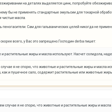
безжиривании на деталях выделяется цинк, попробуйте обезжири
почему бы не применять стандартные эмульсии для токарной обрабо
м чистые масла.
 пеногасители. Сам для гальванических целей никогда не применя
 скорее всего, у Вас это запрещено.Господин derba пишет:
и растительные жиры и масла используют. Насчет солидола, наде
 случае я не спорю, что животные и растительные жиры и масла ис
л, как и пушечное сало, содержит растительные или животные жиры
ем случае я не спорю, что животные и растительные жиры и масла