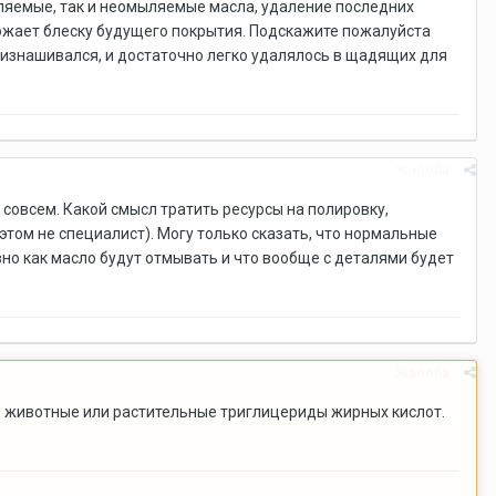
ыляемые, так и неомыляемые масла, удаление последних
рожает блеску будущего покрытия. Подскажите пожалуйста
е изнашивался, и достаточно легко удалялось в щадящих для
Жалоба
совсем. Какой смысл тратить ресурсы на полировку,
 этом не специалист). Могу только сказать, что нормальные
вно как масло будут отмывать и что вообще с деталями будет
Жалоба
ть животные или растительные триглицериды жирных кислот.