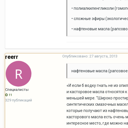
• полиалкиленгликоли (гомоп
•
сложные эфиры
(экологичес
• нафтеновые масла (
рапсово
reerr
Опубликовано:
27 августа, 2013
нафтеновые масла (рапсовое 
«И если б водку гнать не из опи
Специалисты
и касторовое масла относятся к
11
меньшей мере. "Широко простир
329 публикаций
синтетических смазочных масел
которые получают из нафтеновы
касторового масла есть очень м
интересное место, где можно на