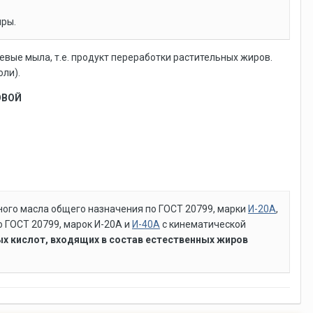
иры.
циевые мыла, т.е. продукт переработки растительных жиров.
оли).
ОВОЙ
ного масла общего назначения по ГОСТ 20799, марки
И-20А
,
о ГОСТ 20799, марок И-20А и
И-40А
с кинематической
кислот, входящих в состав естественных жиров