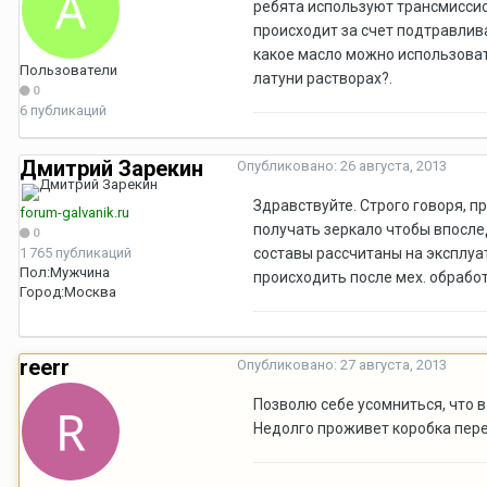
ребята используют трансмиссио
происходит за счет подтравлив
какое масло можно использоват
Пользователи
латуни растворах?.
0
6 публикаций
Дмитрий Зарекин
Опубликовано:
26 августа, 2013
Здравствуйте. Строго говоря, 
forum-galvanik.ru
получать зеркало чтобы впослед
0
1 765 публикаций
составы рассчитаны на эксплуат
Пол:
Мужчина
происходить после мех. обрабо
Город:
Москва
reerr
Опубликовано:
27 августа, 2013
Позволю себе усомниться, что 
Недолго проживет коробка пере