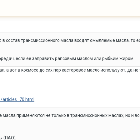
то в состав трансмиссионного масла входят омыляемые масла, то
ередач, если ее заправить рапсовым маслом или рыбьим жиром.
л, а вот в космосе до сих пор касторовое масло используют, да н
s/articles_70.html
масла применяются не только в трансмиссионных маслах, но и во
ы (ПАО);