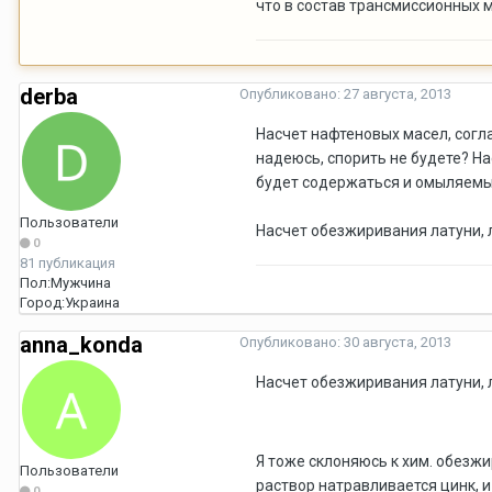
что в состав трансмиссионных 
derba
Опубликовано:
27 августа, 2013
Насчет нафтеновых масел, согл
надеюсь, спорить не будете? Нас
будет содержаться и омыляемы
Пользователи
Насчет обезжиривания латуни,
0
81 публикация
Пол:
Мужчина
Город:
Украина
anna_konda
Опубликовано:
30 августа, 2013
Насчет обезжиривания латуни,
Я тоже склоняюсь к хим. обезжи
Пользователи
раствор натравливается цинк, и
0