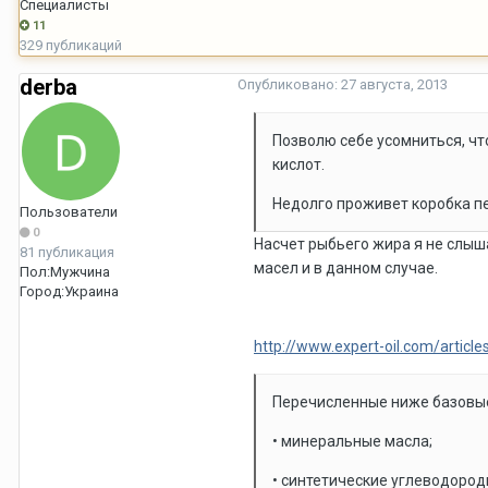
Специалисты
11
329 публикаций
derba
Опубликовано:
27 августа, 2013
Позволю себе усомниться, ч
кислот.
Недолго проживет коробка п
Пользователи
0
Насчет рыбьего жира я не слыша
81 публикация
масел и в данном случае.
Пол:
Мужчина
Город:
Украина
http://www.expert-oil.com/article
Перечисленные ниже базовые 
• минеральные масла;
• синтетические углеводород