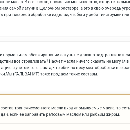
нное масло. В его состав, насколько мне известно, входят как ом
ания самой латуни в щелочном растворе, а это в свою очередь уг
ь при токарной обработке изделий, чтобы и у ребят инструмент н
при нормальном обезжиривании латунь не должна подтравливаться 
ствии всё стравливать? Насчёт масла ничего сказать не могу (я в
ацию с учетом того факта, что обычно цеху мех. обработки все ра
тки.Мы (ГАЛЬВАНИТ) тоже продаем такие составы.
в состав трансмиссионного масла входят омыляемые масла, то ес
дач, если ее заправить рапсовым маслом или рыбьим жиром.