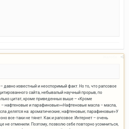
Жалоба
ок – давно известный и неоспоримый факт. Но то, что рапсовое
оцитированного сайта, небывалый научный прорыв, по
колько цитат, кроме приведенных выше – «Кроме
л – нафтеновые и парафиновые»«Нафтеновые масла – масла,
сла делятся на: ароматические; нафтеновые; парафиновые»У
но все-таки не тянет. Как и рапсовое. Интернет – очень
ще не отменили. Поэтому, позволю себе повторно усомниться,