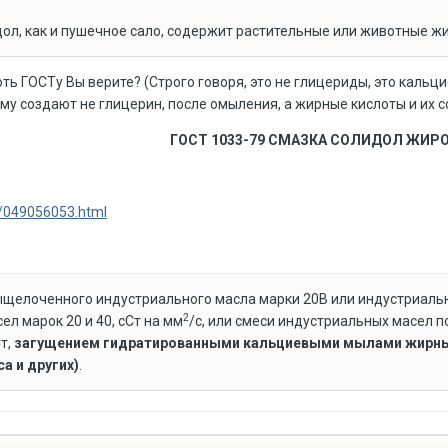
идол, как и пушечное сало, содержит растительные или животные ж
хоть ГОСТу Вы верите? (Строго говоря, это не глицериды, это каль
му создают не глицерин, после омыления, а жирные кислоты и их с
ГОСТ 1033-79 СМАЗКА СОЛИДОЛ ЖИР
p/049056053.html
выщелоченного индустриального масла марки 20В или индустриаль
2
л марок 20 и 40, сСт на мм
/с, или смеси индустриальных масел п
т,
загущением гидратированными кальциевыми мылами жирных 
а и других)
.