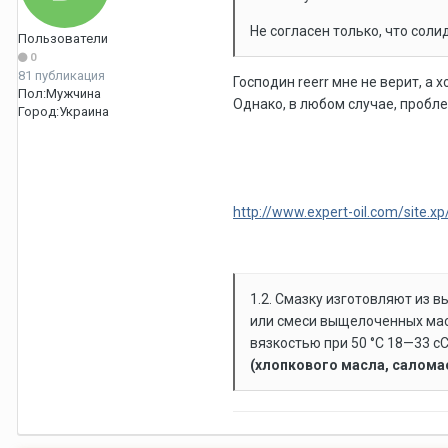
Не согласен только, что сол
Пользователи
0
81 публикация
Господин reerr мне не верит, а 
Пол:
Мужчина
Однако, в любом случае, пробле
Город:
Украина
http://www.expert-oil.com/site.x
1.2. Смазку изготовляют из 
или смеси выщелоченных масе
вязкостью при 50 °С 18—33 сС
(хлопкового масла, саломас