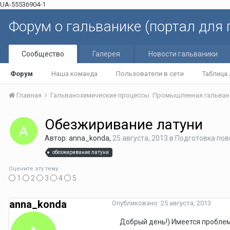
UA-55536904-1
Форум о гальванике (портал для
Сообщество
Галерея
Новости гальваники
Форум
Наша команда
Пользователи в сети
Таблица
Главная
Гальванохимические процессы. Промышленная гальван
Обезжиривание латуни
Автор: anna_konda,
25 августа, 2013
в
Подготовка пов
обезжиривание латуни
Оцените эту тему
1
2
3
4
5
anna_konda
Опубликовано:
25 августа, 2013
Добрый день!) Имеется проблем