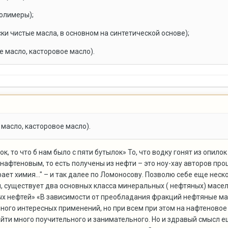
олимеры);
ки чистые масла, в основном на синтетической основе);
е масло, касторовое масло
).
масло, касторовое масло).
лок, то что б нам было с пяти бутылок» То, что водку гонят из опил
 нафтеновым, то есть получены из нефти – это ноу-хау авторов пр
ает химия..." – и так далее по Ломоносову. Позволю себе еще нес
, существует два основных класса минеральных ( нефтяных) масе
х нефтей» «В зависимости от преобладания фракций нефтяные ма
ного интересных применений, но при всем при этом на нафтеновое о
йти много поучительного и занимательного. Но и здравый смысл е