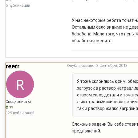
6 публикаций
У нас некоторые ребята точат н
Остальным сало видимо не довер
барабане. Мало того, что пены 
обработке сменить.
reerr
Опубликовано:
3 сентября, 2013
Я тоже склоняюсь к хим. обе
загрузок в раствор натравлив
старом сале, детали и точат
Специалисты
льют трансмиссионное, с ним 
11
так и раствор жалко загрязн
329 публикаций
Сложные задачи Вы себе ставит
предложений.