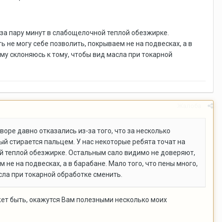
я за пару минут в слабощелочной теплой обезжирке.
 не могу себе позволить, покрываем не на подвесках, а в
ому склоняюсь к тому, чтобы вид масла при токарной
Жалоба
оре давно отказались из-за того, что за несколько
рый стирается пальцем. У нас некоторые ребята точат на
ой теплой обезжирке. Остальным сало видимо не доверяют,
не на подвесках, а в барабане. Мало того, что пены много,
сла при токарной обработке сменить.
жет быть, окажутся Вам полезными несколько моих