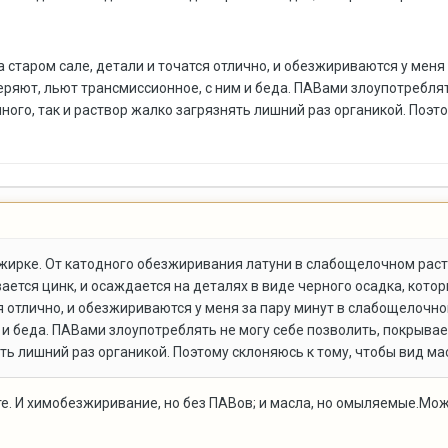
а старом сале, детали и точатся отлично, и обезжириваются у мен
яют, льют трансмиссионное, с ним и беда. ПАВами злоупотреблять
много, так и раствор жалко загрязнять лишний раз органикой. Поэт
зжирке. От катодного обезжиривания латуни в слабощелочном раств
ается цинк, и осаждается на деталях в виде черного осадка, кото
ся отлично, и обезжириваются у меня за пару минут в слабощелочн
и беда. ПАВами злоупотреблять не могу себе позволить, покрываем 
ять лишний раз органикой. Поэтому склоняюсь к тому, чтобы вид ма
е. И химобезжиривание, но без ПАВов; и масла, но омыляемые.Мо