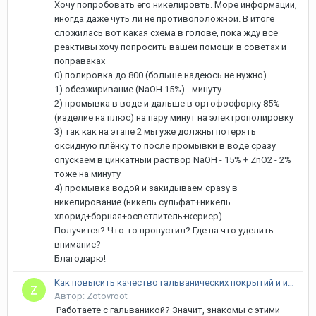
Хочу попробовать его никелировть. Море информации,
иногда даже чуть ли не противоположной. В итоге
сложилась вот какая схема в голове, пока жду все
реактивы хочу попросить вашей помощи в советах и
поправаках
0) полировка до 800 (больше надеюсь не нужно)
1) обезжиривание (NaOH 15%) - минуту
2) промывка в воде и дальше в ортофосфорку 85%
(изделие на плюс) на пару минут на электрополировку
3) так как на этапе 2 мы уже должны потерять
оксидную плёнку то после промывки в воде сразу
опускаем в цинкатный раствор NaOH - 15% + ZnO2 - 2%
тоже на минуту
4) промывка водой и закидываем сразу в
никелирование (никель сульфат+никель
хлорид+борная+осветлитель+кериер)
Получится? Что-то пропустил? Где на что уделить
внимание?
Благодарю!
Как повысить качество гальванических покрытий и избавиться от брака?
Автор: Zotovroot
Работаете с гальваникой? Значит, знакомы с этими