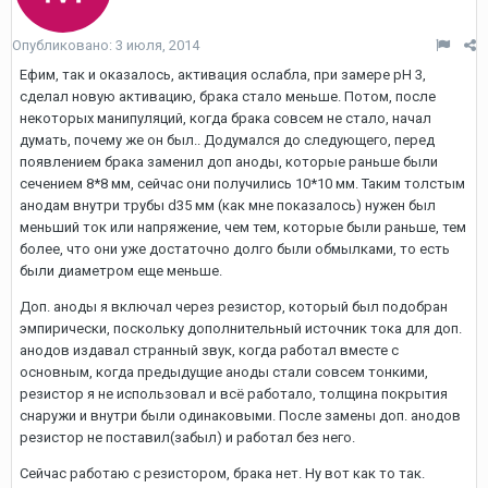
Опубликовано:
3 июля, 2014
Ефим, так и оказалось, активация ослабла, при замере pH 3,
сделал новую активацию, брака стало меньше. Потом, после
некоторых манипуляций, когда брака совсем не стало, начал
думать, почему же он был.. Додумался до следующего, перед
появлением брака заменил доп аноды, которые раньше были
сечением 8*8 мм, сейчас они получились 10*10 мм. Таким толстым
анодам внутри трубы d35 мм (как мне показалось) нужен был
меньший ток или напряжение, чем тем, которые были раньше, тем
более, что они уже достаточно долго были обмылками, то есть
были диаметром еще меньше.
Доп. аноды я включал через резистор, который был подобран
эмпирически, поскольку дополнительный источник тока для доп.
анодов издавал странный звук, когда работал вместе с
основным, когда предыдущие аноды стали совсем тонкими,
резистор я не использовал и всё работало, толщина покрытия
снаружи и внутри были одинаковыми. После замены доп. анодов
резистор не поставил(забыл) и работал без него.
Сейчас работаю с резистором, брака нет. Ну вот как то так.