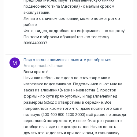
Предприятие реализует гальваническую линию
подвесочного типа (Австрия) - с малым сроком
эксплуатации.
Линия в отличном состоянии, можно посмотреть в
работе.
Фото, видео, подробная тех информация - по запросу!
По всем вобросам обращайтесь по телефону
89604499937
Подготовка алюминия, помогите разобраться
Автор: mastakillaman
Всем привет!
Начинаю небольшое дело по свечеварению и
изготовке подсвечников. Подсвечники льют мне на
заказ из алюминия(марка неизвестна ), простой
формы - по сути прямоугольный параллелепипед
размером 6х6х2 с отверстием в середине. Всё
понравилось кроме того что, даже после того как я
полирую (200-400-800-1200-2000) всё равно не выходит
зеркальной поверхности, и еще и быстро тускнеет и
вообще выглядит не декоративно. Начал копать
думать что ж делать и пришел к вам, в гальванику.