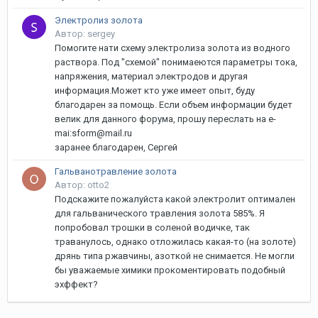
Электролиз золота
Автор: sergey
Помогите нати схему электролиза золота из водного
раствора. Под "схемой" понимаеются параметры тока,
напряжения, материал электродов и другая
информация.Может кто уже имеет опыт, буду
благодарен за помощь. Если объем информации будет
велик для данного форума, прошу переслать на e-
mai:sform@mail.ru
заранее благодарен, Сергей
Гальванотравление золота
Автор: otto2
Подскажите пожалуйста какой электролит оптимален
для гальванического травления золота 585%. Я
попробовал трошки в соленой водичке, так
траванулось, однако отложилась какая-то (на золоте)
дрянь типа ржавчины, азоткой не снимается. Не могли
бы уважаемые химики прокоментировать подобный
эхффект?