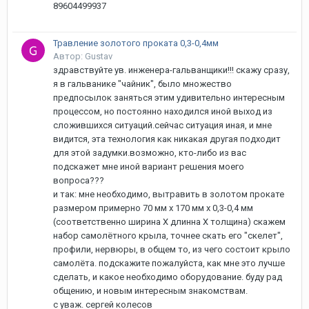
89604499937
Травление золотого проката 0,3-0,4мм
Автор: Gustav
здравствуйте ув. инженера-гальванщики!!! скажу сразу,
я в гальванике "чайник", было множество
предпосылок заняться этим удивительно интересным
процессом, но постоянно находился иной выход из
сложившихся ситуаций.сейчас ситуация иная, и мне
видится, эта технология как никакая другая подходит
для этой задумки.возможно, кто-либо из вас
подскажет мне иной вариант решения моего
вопроса???
и так: мне необходимо, вытравить в золотом прокате
размером примерно 70 мм х 170 мм х 0,3-0,4 мм
(соответственно ширина Х длинна Х толщина) скажем
набор самолётного крыла, точнее скать его "скелет",
профили, нервюры, в общем то, из чего состоит крыло
самолёта. подскажите пожалуйста, как мне это лучше
сделать, и какое необходимо оборудование. буду рад
общению, и новым интересным знакомствам.
с уваж. сергей колесов