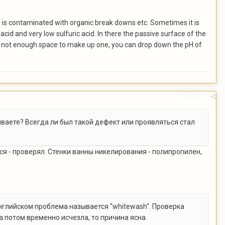
) is contaminated with organic break downs etc. Sometimes it is
cid and very low sulfuric acid. In there the passive surface of the
r or not enough space to make up one, you can drop down the pH of
Жалоба
иваете? Всегда ли был такой дефект или проявляться стал
тся - проверял. Стенки ванны никелирования - полипропилен,
глийском проблема называется "whitewash". Проверка
 потом временно исчезла, то причина ясна.