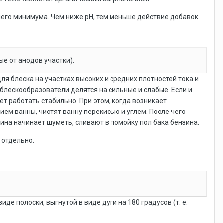
чего минимума. Чем ниже рН, тем меньше действие добавок.
ые от анодов участки).
я блеска на участках высоких и средних плотностей тока и
 блескообразователи делятся на сильные и слабые. Если и
т работать стабильно. При этом, когда возникает
ем ванны, чистят ванну перекисью и углем. После чего
шина начинает шуметь, сливают в помойку пол бака бензина.
 отдельно.
де полоски, выгнутой в виде дуги на 180 градусов (т. е.