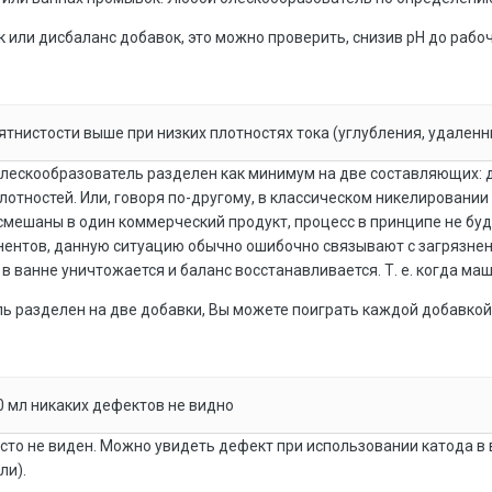
к или дисбаланс добавок, это можно проверить, снизив рН до рабо
ятнистости выше при низких плотностях тока (углубления, удаленн
лескообразователь разделен как минимум на две составляющих: дл
плотностей. Или, говоря по-другому, в классическом никелировании
смешаны в один коммерческий продукт, процесс в принципе не буде
ентов, данную ситуацию обычно ошибочно связывают с загрязнени
 ванне уничтожается и баланс восстанавливается. Т. е. когда ма
ь разделен на две добавки, Вы можете поиграть каждой добавкой
70 мл никаких дефектов не видно
сто не виден. Можно увидеть дефект при использовании катода в ви
ли).