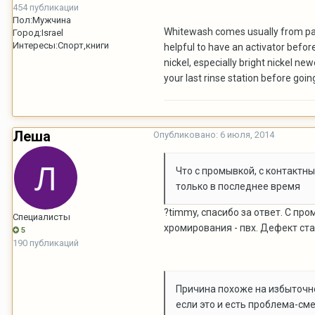
454 публикации
Пол:
Мужчина
Whitewash comes usually from passi
Город:
Israel
Интересы:
Спорт,книги
helpful to have an activator befor
nickel, especially bright nickel n
your last rinse station before goin
Леша
Опубликовано:
6 июля, 2014
Что с промывкой, с контактн
только в последнее время
?timmy, спасибо за ответ. С пр
Специалисты
хромирования - пвх. Дефект ста
5
190 публикаций
Причина похоже на избыточн
если это и есть проблема-см