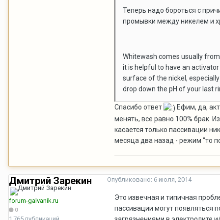
Теперь надо бороться с при
промывки между никелем и х
Whitewash comes usually from p
it is helpful to have an activat
surface of the nickel, especial
drop down the pH of your last ri
Спасибо ответ
Ефим, да, ак
менять, все равно 100% брак. 
касается только пассивации ни
месяца два назад - режим "то п
Дмитрий Зарекин
Опубликовано:
6 июля, 2014
Это извечная и типичная пробле
forum-galvanik.ru
пассивации могут появляться п
0
1 765 публикаций
загрязнениями в электролите и