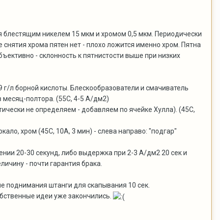
ся блестящим никелем 15 мкм и хромом 0,5 мкм. Периодически
 снятия хрома пятен нет - плохо ложится именно хром. Пятна
бъективно - склонность к пятнистости выше при низких
39 г/л борной кислоты. Блескообразователи и смачиватель
в месяц-полтора. (55С, 4-5 А/дм2)
тически не определяем - добавляем по ячейке Хулла). (45С,
кало, хром (45С, 10А, 3 мин) - слева направо: "подгар"
нии 20-30 секунд, либо выдержка при 2-3 А/дм2 20 сек и
ичину - почти гарантия брака.
е поднимания штанги для скапывания 10 сек.
собственные идеи уже закончились.