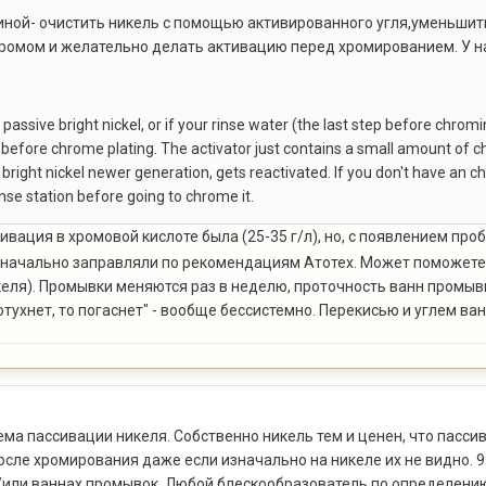
чиной- очистить никель с помощью активированного угля,уменьшит
ромом и желательно делать активацию перед хромированием. У н
assive bright nickel, or if your rinse water (the last step before chro
or before chrome plating. The activator just contains a small amount of ch
ly bright nickel newer generation, gets reactivated. If you don't have a
nse station before going to chrome it.
тивация в хромовой кислоте была (25-35 г/л), но, с появлением п
Изначально заправляли по рекомендациям Атотех. Может поможете
келя). Промывки меняются раз в неделю, проточность ванн промыв
отухнет, то погаснет" - вообще бессистемно. Перекисью и углем ва
ма пассивации никеля. Собственно никель тем и ценен, что пасси
осле хромирования даже если изначально на никеле их не видно. 
/или ваннах промывок. Любой блескообразователь по определени