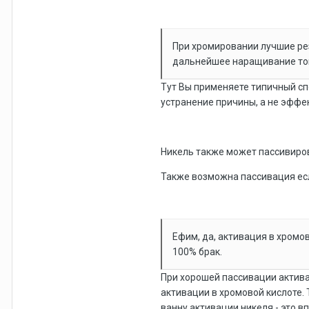
При хромировании лучшие рез
дальнейшее наращивание тока
Тут Вы применяете типичный сп
устранение причины, а не эффе
Никель также может пассивиров
Также возможна пассивация есл
Ефим, да, активация в хромо
100% брак.
При хорошей пассивации актива
активации в хромовой кислоте. 
ванну активации никеля - это 