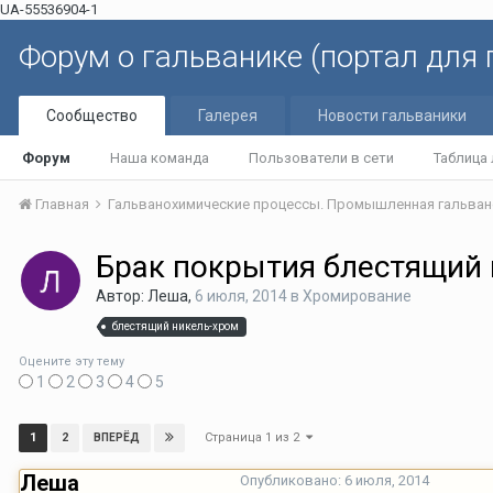
UA-55536904-1
Форум о гальванике (портал для
Сообщество
Галерея
Новости гальваники
Форум
Наша команда
Пользователи в сети
Таблица
Главная
Гальванохимические процессы. Промышленная гальван
Брак покрытия блестящий
Автор: Леша,
6 июля, 2014
в
Хромирование
блестящий никель-хром
Оцените эту тему
1
2
3
4
5
Страница 1 из 2
1
2
ВПЕРЁД
Леша
Опубликовано:
6 июля, 2014