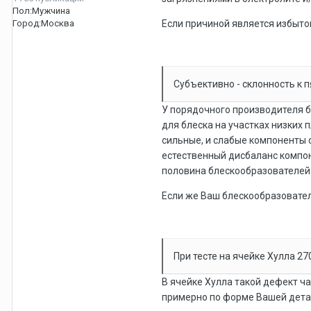
Пол:
Мужчина
Город:
Москва
Если причиной является избыто
Субъективно - склонность к п
У порядочного производителя б
для блеска на участках низких 
сильные, и слабые компоненты 
естественный дисбаланс компон
половина блескообразователей в
Если же Ваш блескообразовател
При тесте на ячейке Хулла 2
В ячейке Хулла такой дефект ча
примерно по форме Вашей дета