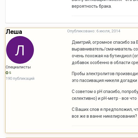
вероятность брака.
Леша
Опубликовано:
6 июля, 2014
Дмитрий, огромное спасибо за В
выравниватель/смачиватель со 
очень похожая на бутиндиол (
добавок особенно в области сре
Специалисты
5
Пробы электролитов производите
190 публикаций
это пассивация никеля догадки
С советом о рН спасибо, попроб
селективно) и рН-метр - все что е
С Ваших слов я предположил, ч
все же в ванне никелирования?