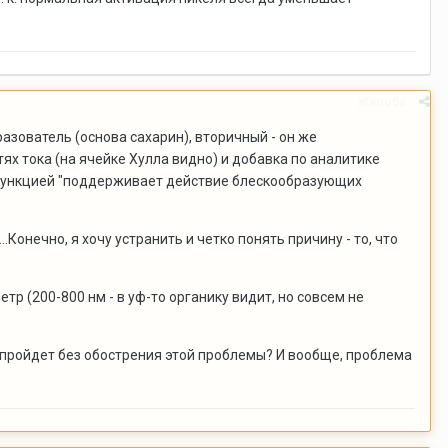
Жалоба
азователь (основа сахарин), вторичный - он же
х тока (на ячейке Хулла видно) и добавка по аналитике
 функцией "поддерживает действие блескообразующих
Конечно, я хочу устранить и четко понять причину - то, что
тр (200-800 нм - в уф-то органику видит, но совсем не
пройдет без обострения этой проблемы? И вообще, проблема