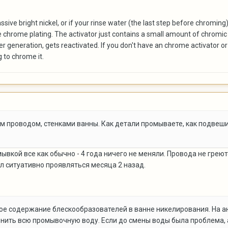
ve bright nickel, or if your rinse water (the last step before chroming
e chrome plating. The activator just contains a small amount of chromic a
ewer generation, gets reactivated. If you don't have an chrome activato
g to chrome it.
ым проводом, стенками ванны. Как детали промываете, как подвеш
омывкой все как обычно - 4 года ничего не меняли. Провода не грею
л ситуативно проявляться месяца 2 назад.
ое содержание блескообразователей в ванне никелирования. На ан
енить всю промывочную воду. Если до смены воды была проблема, а