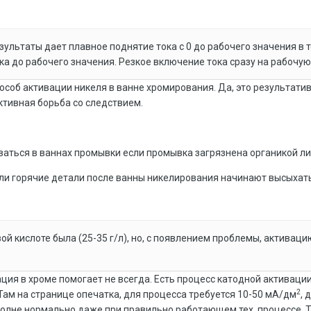
ультаты дает плавное поднятие тока с 0 до рабочего значения в т
 до рабочего значения. Резкое включение тока сразу на рабочую 
особ активации никеля в ванне хромирования. Да, это результатив
ктивная борьба со следствием.
аться в ваннах промывки если промывка загрязнена органикой либ
и горячие детали после ванны никелирования начинают высыхать
вой кислоте была (25-35 г/л), но, с появлением проблемы, активац
ция в хроме помогает не всегда. Есть процесс катодной активаци
2
Там на странице опечатка, для процесса требуется 10-50 мА/дм
, 
вполне нормально даже при правильно работающем тех. процессе. Т