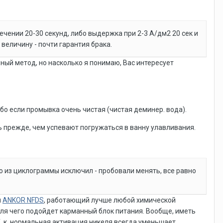
ечении 20-30 секунд, либо выдержка при 2-3 А/дм2 20 сек и
величину - почти гарантия брака.
ный метод, но насколько я понимаю, Вас интересует
о если промывка очень чистая (чистая деминер. вода).
 прежде, чем успевают погружаться в ванну улавливания.
ию из циклограммы исключил - пробовали менять, все равно
и
ANKOR NFDS
, работающий лучше любой химической
для чего подойдет карманный блок питания. Вообще, иметь
. к. нормальная активация никеля всегда уменьшает