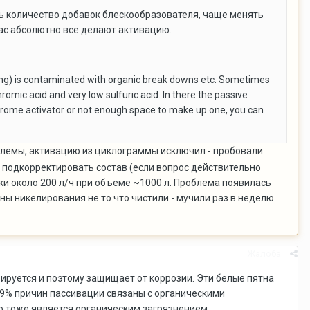
ь количество добавок блескообразователя, чаще менять
ас абсолютно все делают активацию.
ming) is contaminated with organic break downs etc. Sometimes
romic acid and very low sulfuric acid. In there the passive
n chrome activator or not enough space to make up one, you can
роблемы, активацию из циклограммы исключил - пробовали
 подкорректировать состав (если вопрос действительно
ки около 200 л/ч при объеме ~1000 л. Проблема появилась
нны никелирования не то что чистили - мучили раз в неделю.
Жалоба
вируется и поэтому защищает от коррозии. Эти белые пятна
99% причин пассивации связаны с органическими
ю тоже является органическим загрязнением.