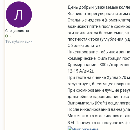
День добрый, уважаемые колле
Возникла нерегулярная, и эти
Стальные изделия (номенклатур
возникают пятна после хромиров
Специалисты
эти появляются бессистемно, чт
5
плотностях тока (углубления, у
190 публикаций
Об электролитах:
Никелирование - обычная ванна 
коммерческие. Фильтрация постоя
Хромирование - 300 г/л хромово
12-15 А/дм2).
При тесте на ячейке Хулла 270 мл
отсутствует, блестящее покрытие
При хромировании лучшие резуль
дальнейшее наращивание тока д
Выпрямитель (Kraft) осциллогра
После никелирования ванна ула
Может кто-то сталкивался с так
З.Ы. Почему-то не получается фо