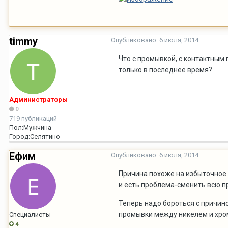
timmy
Опубликовано:
6 июля, 2014
Что с промывкой, с контактным
только в последнее время?
Администраторы
0
719 публикаций
Пол:
Мужчина
Город:
Селятино
Ефим
Опубликовано:
6 июля, 2014
Причина похоже на избыточное 
и есть проблема-сменить всю п
Теперь надо бороться с причин
промывки между никелем и хро
Специалисты
4