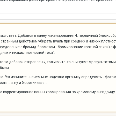
аш ответ. Добавок в ванну никелирования 4: первичный блескообр
странным действием убирать вуаль при средних и низких плотностя
определение с бромид-броматом - бромирование кратной связи) с
дних и низких плотностей тока".
лю добавок отправлены, только что-то они тупят с результатами...
 были.
ую. Уж извините - нечем мне надежно органику определять - фотоме
сть... а, ну и бюретки еще...
то корректирование ванны хромирования по хромовому ангидриду 