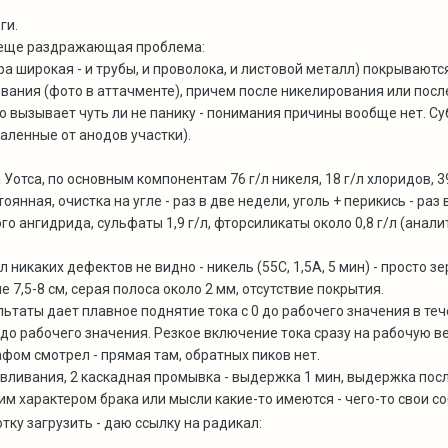
ги.
м еще раздражающая проблема:
а широкая - и трубы, и проволока, и листовой металл) покрывают
ания (фото в аттачменте), причем после никелирования или после
о вызывает чуть ли не панику - понимания причины вообще нет. Су
даленные от анодов участки).
Уотса, по основным компонентам 76 г/л никеля, 18 г/л хлоридов, 
нная, очистка на угле - раз в две недели, уголь + перикись - раз 
го ангидрида, сульфаты 1,9 г/л, фторсиликаты около 0,8 г/л (анали
 никаких дефектов не видно - никель (55С, 1,5А, 5 мин) - просто зер
 7,5-8 см, серая полоса около 2 мм, отсутствие покрытия.
таты дает плавное поднятие тока с 0 до рабочего значения в тече
о рабочего значения. Резкое включение тока сразу на рабочую вел
фом смотрел - прямая там, обратных пиков нет.
вливания, 2 каскадная промывка - выдержка 1 мин, выдержка посл
им характером брака или мысли какие-то имеются - чего-то свои 
тку загрузить - даю ссылку на радикал: