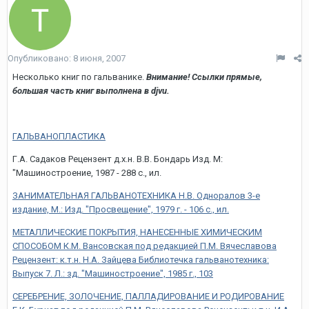
Опубликовано:
8 июня, 2007
Несколько книг по гальванике.
Внимание! Ссылки прямые,
большая часть книг выполнена в djvu.
ГАЛЬВАНОПЛАСТИКА
Г.А. Садаков Рецензент д.х.н. В.В. Бондарь Изд. М:
"Машиностроение, 1987 - 288 с., ил.
ЗАНИМАТЕЛЬНАЯ ГАЛЬВАНОТЕХНИКА Н.В. Одноралов 3-е
издание, М.: Изд. "Просвещение", 1979 г. - 106 с., ил.
МЕТАЛЛИЧЕСКИЕ ПОКРЫТИЯ, НАНЕСЕННЫЕ ХИМИЧЕСКИМ
СПОСОБОМ К.М. Вансовская под редакцией П.М. Вячеславова
Рецензент: к.т.н. Н.А. Зайцева Библиотечка гальванотехника:
Выпуск 7. Л.: зд. "Машиностроение", 1985 г., 103
СЕРЕБРЕНИЕ, ЗОЛОЧЕНИЕ, ПАЛЛАДИРОВАНИЕ И РОДИРОВАНИЕ