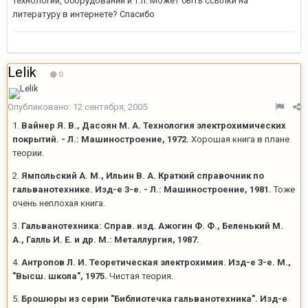
технологии, оборудовании и т.п. Может быть ссылки на
литературу в интернете? Спасибо
Lelik
0
Опубликовано:
12 сентября, 2005
1.
Вайнер Я. В., Дасоян М. А. Технология электрохимических
покрытий. - Л.: Машиностроение, 1972.
Хорошая книга в плане
теории.
2.
Ямпольский А. М., Ильин В. А. Краткий справочник по
гальванотехнике. Изд-е 3-е. - Л.: Машиностроение, 1981.
Тоже
очень неплохая книга.
3.
Гальванотехника: Справ. изд. Ажогин Ф. Ф., Беленький М.
А., Галль И. Е. и др. М.: Металлургия, 1987.
4.
Антропов Л. И. Теоретическая электрохимия. Изд-е 3-е. М.,
"Высш. школа", 1975.
Чистая теория.
5.
Брошюры из серии "Библиотечка гальванотехника". Изд-е