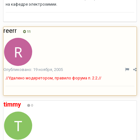
на кафедре электрохимии.
reerr
11
Опубликовано:
19 ноября, 2005
//Удалено модеретором, правило форума п. 2.2.//
timmy
0