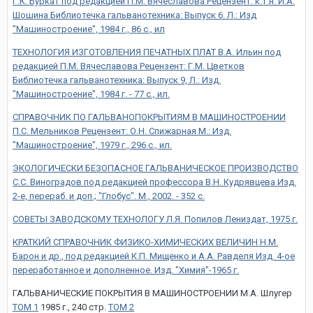
Г.К. Буркат под редакцией П.М. Вячеславова Рецензент: к.т.н. И.А.
Шошина Библиотечка гальванотехника: Выпуск 6. Л.: Изд
"Машиностроение", 1984 г., 86 с., ил
ТЕХНОЛОГИЯ ИЗГОТОВЛЕНИЯ ПЕЧАТНЫХ ПЛАТ В.А. Ильин под
редакцией П.М. Вячеславова Рецензент: Г.М. Цветков
Библиотечка гальванотехника: Выпуск 9, Л.: Изд.
"Машиностроение", 1984 г. - 77 с., ил.
СПРАВОЧНИК ПО ГАЛЬВАНОПОКРЫТИЯМ В МАШИНОСТРОЕНИИ
П.С. Мельников Рецензент: О.Н. Спижарная М.: Изд.
"Машиностроение", 1979 г., 296 с., ил.
ЭКОЛОГИЧЕСКИ БЕЗОПАСНОЕ ГАЛЬВАНИЧЕСКОЕ ПРОИЗВОДСТВО
С.С. Виноградов под редакцией профессора В.Н. Кудрявцева Изд.
2-е, перераб. и доп.; "Глобус". М., 2002. - 352 с.
СОВЕТЫ ЗАВОДСКОМУ ТЕХНОЛОГУ Л.Я. Попилов Лениздат, 1975 г.
КРАТКИЙ СПРАВОЧНИК ФИЗИКО-ХИМИЧЕСКИХ ВЕЛИЧИН Н.М.
Барон и др., под редакцией К.П. Мищенко и А.А. Равделя Изд. 4-ое
переработанное и дополненное. Изд. "Химия"-1965 г.
ГАЛЬВАНИЧЕСКИЕ ПОКРЫТИЯ В МАШИНОСТРОЕНИИ М.А. Шлугер
ТОМ 1
1985 г., 240 стр.
ТОМ 2