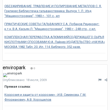
ОБЕЗЖИРИВАНИЕ, ТРАВЛЕНИЕ И ПОЛИРОВАНИЕ МЕТАЛЛОВ С. Я.
Грилихес Библиотечка гальванотехника: Выпуск 1. Л.: Изд
"Машиностроение", 1983 г., 101 с., ил
ПРАКТИЧЕСКИЕ СОВЕТЫ ГАЛЬВАНИКУ С.А. Лобанов Рецензент:
к.т.н. В.А. Касьян Л: "Машиностроение", 1983 г., 248 стр., с ил.
КОМПЛЕКСНАЯ ПЕРЕРАБОТКА АЛЮМИНИЙСОДЕРЖАЩЕГО СЫРЬЯ
КИСЛОТНЫМИ СПОСОБАМИ Ю.А. Лайнер ИЗДАТЕЛЬСТВО «НАУКА»
МОСКВА 1982 Табл. 20. Ил. 114. Библиогр. 352 назв.
enviropark
0
Опубликовано:
18 июля, 2009
Прямая ссылка:
Коррозия и защита от коррозии» - И.В. Семенова, Г.М.
Флорианович, А.В. Хорошилов