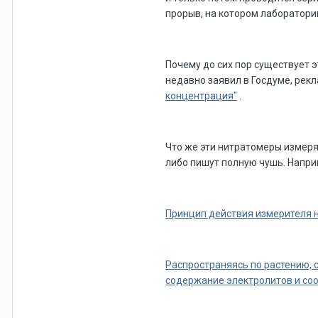
прорыв, на котором лаборатори
Почему до сих пор существует 
недавно заявил в Госдуме, рек
концентрация"
.
Что же эти нитратомеры измеря
либо пишут полную чушь. Напри
Принцип действия измерителя 
Распространяясь по растению, с
содержание электролитов и соо