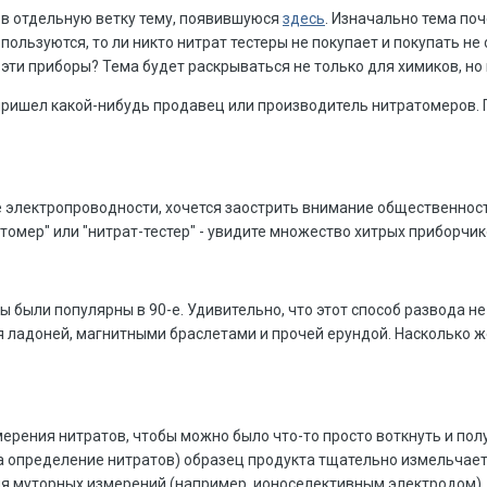
 в отдельную ветку тему, появившуюся
здесь
. Изначально тема поч
пользуются, то ли никто нитрат тестеры не покупает и покупать не 
 эти приборы? Тема будет раскрываться не только для химиков, но
пришел какой-нибудь продавец или производитель нитратомеров. П
 электропроводности, хочется заострить внимание общественност
атомер" или "нитрат-тестер" - увидите множество хитрых приборч
 были популярны в 90-е. Удивительно, что этот способ развода не
я ладоней, магнитными браслетами и прочей ерундой. Насколько ж
змерения нитратов, чтобы можно было что-то просто воткнуть и по
а определение нитратов) образец продукта тщательно измельчаетс
я муторных измерений (например, ионоселективным электродом). Е