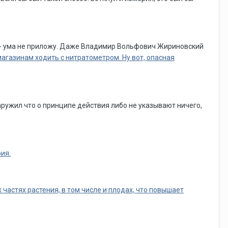
я - ума не приложу. Даже Владимир Вольфович Жириновский
магазинам ходить с нитратометром. Ну вот, опасная
ружил что о принципе действия либо не указывают ничего,
ия.
частях растения, в том числе и плодах, что повышает