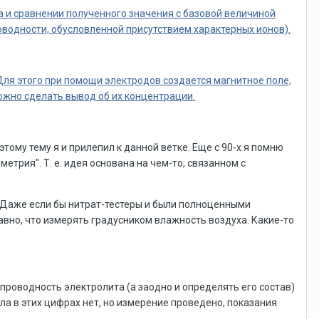
а и сравнении полученного значения с базовой величиной
водности, обусловленной присутствием характерных ионов).
ля этого при помощи электродов создается магнитное поле,
можно сделать вывод об их концентрации.
ому тему я и прилепил к данной ветке. Еще с 90-х я помню
трия". Т. е. идея основана на чем-то, связанном с
 Даже если бы нитрат-тестеры и были полноценными
авно, что измерять градусником влажность воздуха. Какие-то
проводность электролита (а заодно и определять его состав)
а в этих цифрах нет, но измерение проведено, показания