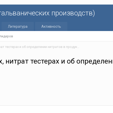
 гальванических производств)
Литература
Активность
 лидеров
Честно о нитратомерах, нитрат тестерах и об определении нитратов в продуктах
, нитрат тестерах и об определе