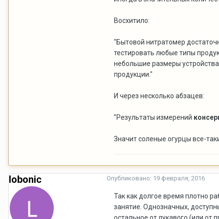
Восхитило:
"Бытовой нитратомер достаточн
тестировать любые типы продук
небольшие размеры устройства 
продукции."
И через несколько абзацев:
"Результаты измерений
консер
Значит соленые огурцы все-таки
lobonic
Опубликовано:
19 февраля, 2016
Так как долгое время плотно ра
занятие. Однозначных, доступн
остальное от лукавого (или от 