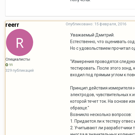
reerr
Опубликовано:
15 февраля, 2016
Уважаемый Дмитрий.
Естественно, что оценивать со
Но с удовольствием прочитал о
Специалисты
"Измерения проводятся следующ
11
тестировать. После этого зонд,
329 публикаций
входил под прямым углом к пове
Принцип действия измерителя н
электродов, чувствительных к 
которой течет ток. На основе и
образце."
Возникло несколько вопросов:
1. Придается ли к тестеру отве
2. Учитывают ли разработчики т
иногда в значительных количест