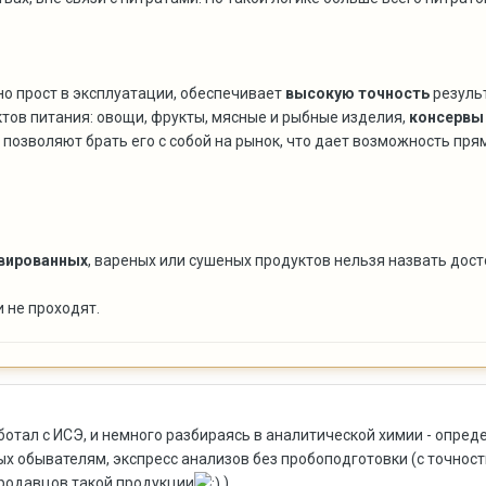
о прост в эксплуатации, обеспечивает
высокую точность
результ
тов питания: овощи, фрукты, мясные и рыбные изделия,
консервы
позволяют брать его с собой на рынок, что дает возможность пря
вированных
, вареных или сушеных продуктов нельзя назвать дос
 не проходят.
ботал с ИСЭ, и немного разбираясь в аналитической химии - опред
ых обывателям, экспресс анализов без пробоподготовки (с точнос
продавцов такой продукции
)