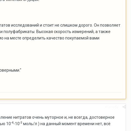
атов исследований и стоит не слишком дорого. Он позволяет
и полуфабрикаты. Высокая скорость измерений, а также
мо на месте определить качество покупаемой вами
товерными."
Жалоба
еление нитратов очень муторное и, не всегда, достоверное
-4
-3
тью 10
-10
моль/л ) на данный момент времени нет, всё