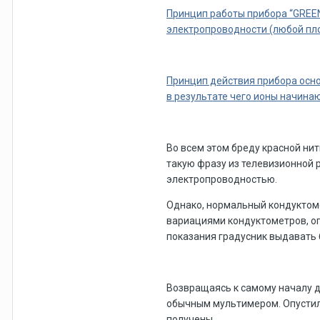
Принцип работы прибора “GREEN
электропроводности (любой пло
Принцип действия прибора осно
в результате чего ионы начинаю
Во всем этом бреду красной нит
такую фразу из телевизионной р
электропроводностью.
Однако, нормальный кондуктоме
вариациями кондуктометров, оп
показания градусник выдавать б
Возвращаясь к самому началу д
обычным мультимером. Опустили
получены.