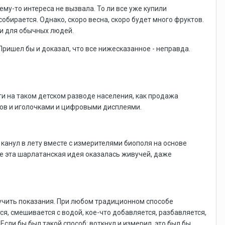
ему-то интереса не вызвала. То ли все уже купили
собирается. Однако, скоро весна, скоро будет много фруктов.
 и для обычных людей.
ришел бы и доказал, что все нижесказанное - неправда.
и на таком детском разводе населения, как продажа
иков и иголочками и цифровыми дисплеями.
 канул в лету вместе с измерителями биополя на основе
е эта шарлатанская идея оказалась живучей, даже
лучить показания. При любом традиционном способе
я, смешивается с водой, кое-что добавляется, разбавляется,
сли бы был такой способ: воткнул и измерил, это был бы