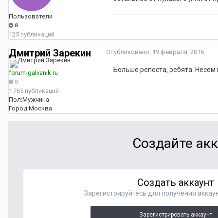
Пользователи
8
125 публикаций
Дмитрий Зарекин
Опубликовано:
19 февраля, 2016
Больше репоста, ребята. Несем 
forum-galvanik.ru
0
1 765 публикаций
Пол:
Мужчина
Город:
Москва
Создайте акк
Создать аккаунт
Зарегистрируйтесь для получения аккаун
Зарегистрировать аккаунт