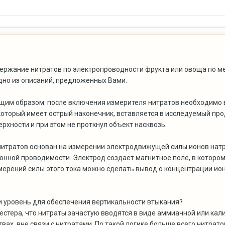
держание нитратов по электропроводности фрукта или овоща по 
дно из описаний, предложенных Вами.
им образом: после включения измерителя нитратов необходимо в
 который имеет острый наконечник, вставляется в исследуемый про
рхности и при этом не проткнул объект насквозь.
итратов основан на измерении электродвижущей силы ионов натри
ионной проводимости. Электрод создает магнитное поле, в котором
змерений силы этого тока можно сделать вывод о концентрации ио
с и уровень для обеспечения вертикальности втыкания?
естера, что нитраты зачастую вводятся в виде аммиачной или кали
вах, вне связи с нитратами. По такой логике больше всего нитрато