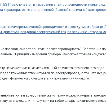
TEST'', заключается в измерении электропроводности ткани плод
д характеризуется определенной (базовой) величиной электропро
ван на измерении ионной проводимости в исследуемом образце. Д
т двигаться, создавая электрический ток, по величине которого 
ью проскальзывает понятие "электропроводность". Собственно поэт
екламы: "Принцип измерения прибора - высокочастотная кондуктоме
тр не может иметь измерительный датчик такого внешнего вида.
ределять количество нитратов по электропроводности - это все р
удет, физического смысла в этих показаниях - никакого.
анной ветки-загадки, с таким же успехом можно измерять электро
 щупы в элекролит - получили на табло цифры. Физического смысл