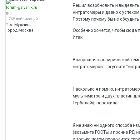
Решил возобновить и выделить
forum-galvanik.ru
нитратомеры и давно с успехом 
0
1 765 публикаций
Поэтому почему бы не обсудить
Пол:
Мужчина
Город:
Москва
Особенно хочется, чтобы сюда 
Итак:
Возвращаясь к лирической теме
нитратомеров. Погуглите "нитр
Насколько я помню, нитратомеры
мультиметра и двух пластин дл
Гербалайф пережила.
Я не знаю ни одного способа и
(возьмите ГОСТы и прочие РД н
и только потом проводится сери