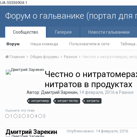
UA-55536904-1
Форум о гальванике (портал для
Сообщество
Галерея
Новости гальваники
Форум
Наша команда
Пользователи в сети
Таблица
Главная
Общие форумы
Разное
Честно о нитратомерах
нитратов в продуктах
Автор: Дмитрий Зарекин,
14 февраля, 2016
в
Разное
нитратомер
нитрат тестер
нитраты
Оцените эту тему
1
2
3
4
5
Дмитрий Зарекин
Опубликовано:
14 февраля, 2016