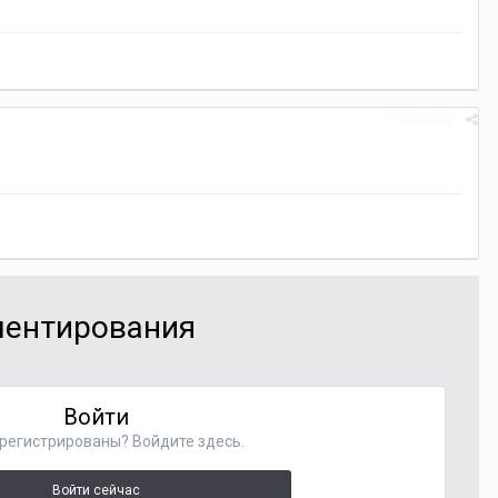
Жалоба
мментирования
Войти
регистрированы? Войдите здесь.
Войти сейчас