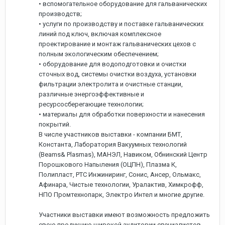
• вспомогательное оборудование для гальванических
производств;
• услуги по производству и поставке гальванических
линий под ключ, включая комплексное
проектирование и монтаж гальванических цехов с
полным экологическим обеспечением;
• оборудование для водоподготовки и очистки
сточных вод, системы очистки воздуха, установки
фильтрации электролита и очистные станции,
различные энергоэффективные и
ресурсосберегающие технологии;
• материалы для обработки поверхности и нанесения
покрытий.
В числе участников выставки - компании БМТ,
Константа, Лаборатория Вакуумных технологий
(Beams& Plasmas), МАНЭЛ, Навиком, Обнинский Центр
Порошкового Напыления (ОЦПН), Плазма К,
Полипласт, РТС Инжиниринг, Сонис, Ансер, Ольмакс,
Афинара, Чистые технологии, Уралактив, Химкрофф,
НПО Промтехнопарк, Электро Интел и многие другие.
Участники выставки имеют возможность предложить
свою продукцию широкой аудитории специалистов,