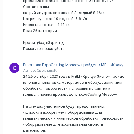
проблема осталась. Из-за чего это может быть?
Состав ванны:
натрий двухромовокислый 2-водный 8-16 г/л
Натрия сульфат 10-водный 5-8 г/л
Кислота азотная 4-13 г/л
Вода 2й категории
Кроем ц9хр, ц3хр и т.д.
Помогите, пожалуйста
Выставка ExpoCoating Moscow пройдет в МВЦ «Крокус Экспо» 24-26 октября 2023 года
Автор: СветланаК
24-26 октября 2023 года в МВЦ «Крокус Экспо» пройдет
ключевая выставка материалов и оборудования для
обработки поверхности, нанесения покрытий и
гальванических производств ExpoCoating Moscow
На стендах участников будут представлены:
• широкий ассортимент оборудования для
гальванической и химической обработки поверхности;
• оборудование для исследования свойств
материалов;