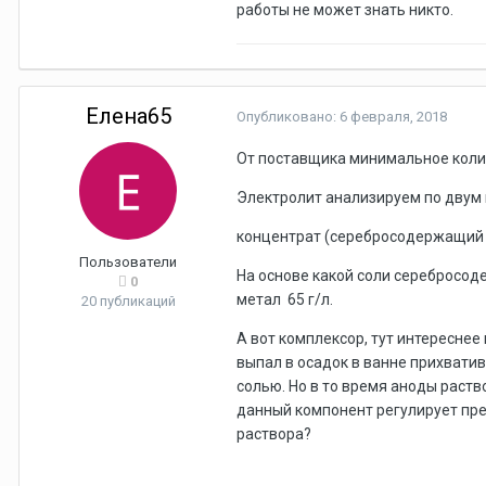
работы не может знать никто.
Елена65
Опубликовано:
6 февраля, 2018
От поставщика минимальное коли
Электролит анализируем по двум
концентрат (серебросодержащий 
Пользователи
На основе какой соли серебросод
0
метал 65 г/л.
20 публикаций
А вот комплексор, тут интереснее 
выпал в осадок в ванне прихватив
солью. Но в то время аноды раств
данный компонент регулирует пр
раствора?