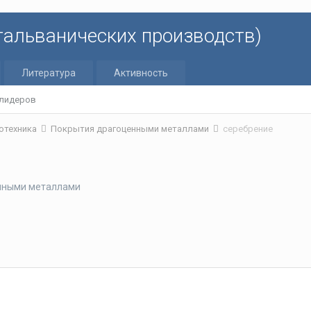
 гальванических производств)
Литература
Активность
 лидеров
отехника
Покрытия драгоценными металлами
серебрение
нными металлами