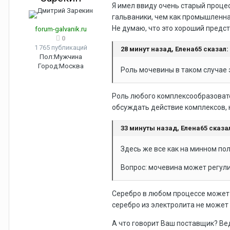
Я имел ввиду очень старый процес
гальваники, чем как промышленна
Не думаю, что это хороший предст
forum-galvanik.ru
0
1 765 публикаций
28 минут назад, Елена65 сказал:
Пол:
Мужчина
Город:
Москва
Роль мочевины в таком случае
Роль любого комплексообразовате
обсуждать действие комплексов, 
33 минуты назад, Елена65 сказа
Здесь же все как на минном пол
Вопрос: мочевина может регулир
Серебро в любом процессе может 
серебро из электролита не может 
А что говорит Ваш поставщик? Вед