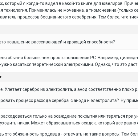
с, который я когда-то видел в какой-то книге для ювелиров. Прич
я технология. Применялась не мочевина, а тиомочевина (только с
авитель процессов бесцианистого серебрения. Тем более, что тио
 это повышение рассеивающей и кроющей способности?
ля обычно больше, чем просто повышение РС. Например, цианидн
нужно касаться теоретической электрохимии. Однако, что это даст
л:
е. Улетает серебро из электролита, а анод соответственно плохо р
овать процесс расхода серебра с анода и электролита? Ну примерн
расходоваться только на осаждение покрытия или теряться при 
уходить никак. Может образовываться осадок, который всё равно о
ь это обязанность продавца - отвечать на такие вопросы. Тем бол