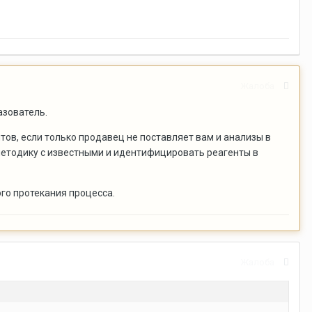
Жалоба
азователь.
тов, если только продавец не поставляет вам и анализы в
ую методику с известными и идентифицировать реагенты в
го протекания процесса.
Жалоба