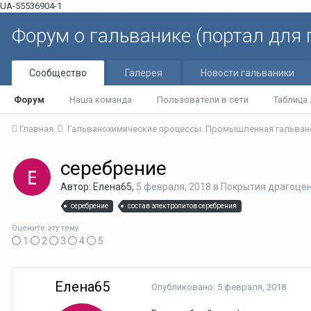
UA-55536904-1
Форум о гальванике (портал для
Сообщество
Галерея
Новости гальваники
Форум
Наша команда
Пользователи в сети
Таблица
Главная
Гальванохимические процессы. Промышленная гальван
серебрение
Автор: Елена65,
5 февраля, 2018
в
Покрытия драгоце
серебрение
состав электролитов серебрения
Оцените эту тему
1
2
3
4
5
Елена65
Опубликовано:
5 февраля, 2018