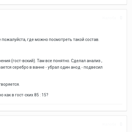
Жалоба
 пожалуйста, где можно посмотреть такой состав.
ия (гост-вский). Там все понятно. Сделал анализ ,
ется серебро в ванне - убрал один анод - подвесил
творяется.
как в гост-ских 85 : 15?
Жалоба