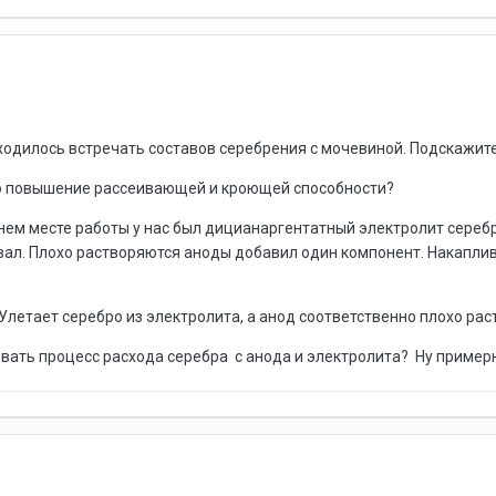
иходилось встречать составов серебрения с мочевиной. Подскажите
то повышение рассеивающей и кроющей способности?
м месте работы у нас был дицианаргентатный электролит серебрен
ал. Плохо растворяются аноды добавил один компонент. Накаплива
 Улетает серебро из электролита, а анод соответственно плохо рас
ать процесс расхода серебра с анода и электролита? Ну примерно 