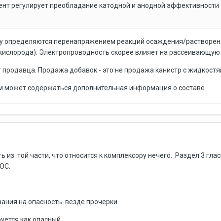
нт регулирует преобладание катодной и анодной эффективности 
ку определяются перенапряжением реакций осаждения/растворения
ислорода). Электропроводность скорее влияет на рассеивающую 
продавца. Продажа добавок - это не продажа канистр с жидкостя
м может содержаться дополнительная информация о составе.
 из той части, что относится к комплексору нечего. Раздел 3 гл
ОС.
ания на опасность везде прочерки.
уется как опасный.