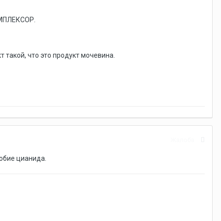
ОМПЛЕКСОР.
 такой, что это продукт мочевина.
Жалоба
добие цианида.