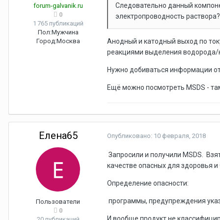
Следовательно данный компоне
forum-galvanik.ru
0
электропроводность раствора?
1 765 публикаций
Пол:
Мужчина
Город:
Москва
Анодный и катодный выход по то
реакциями выделения водорода/к
Нужно добиваться информации от 
Ещё можно посмотреть MSDS - та
Елена65
Опубликовано:
10 февраля, 2018
Запросили и получили MSDS. Взять
качестве опасных для здоровья и 
Определение опасности:
программы, предупреждения указ
Пользователи
0
И вообще продукт не классифицир
20 публикаций