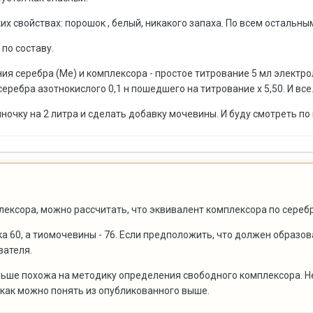
х свойствах: порошок , белый, никакого запаха. По всем остальным
 по составу.
я серебра (Ме) и комплексора - простое титрование 5 мл электро
еребра азотнокислого 0,1 н пошедшего на титрование х 5,50. И все
очку на 2 литра и сделать добавку мочевины. И буду смотреть по
ексора, можно рассчитать, что эквивалент комплексора по серебр
 60, а тиомочевины - 76. Если предположить, что должен образов
вателя.
льше похожа на методику определения свободного комплексора. Н
как можно понять из опубликованного выше.