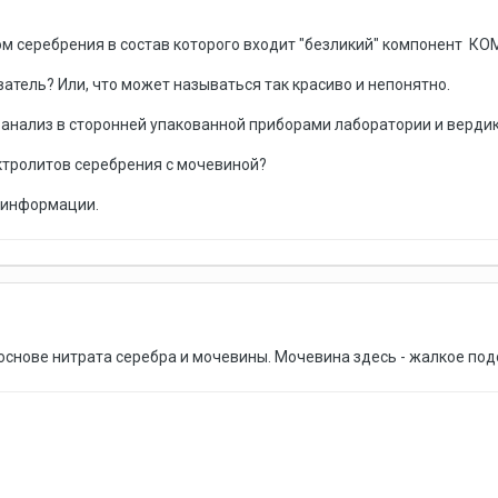
ом серебрения в состав которого входит "безликий" компонент К
ватель? Или, что может называться так красиво и непонятно.
анализ в сторонней упакованной приборами лаборатории и вердикт
ктролитов серебрения с мочевиной?
 информации.
 основе нитрата серебра и мочевины. Мочевина здесь - жалкое по