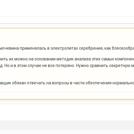
омочевина применялась в электролитах серебрения, как блескообр
нить их можно на основании методик анализа этих самых компонен
 т.д. Но и в этом случае не все потеряно. Нужно сравнить секретн
тавщик обязан отвечать на вопросы в части обеспечения нормально