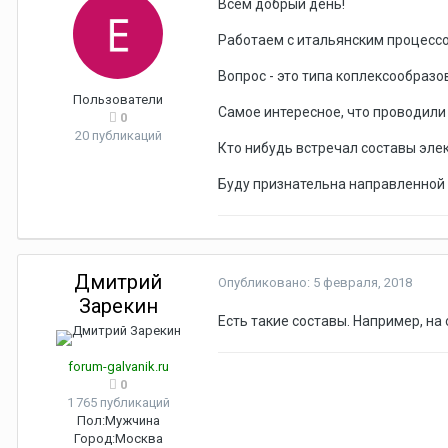
Всем добрый день!
Работаем с итальянским процесс
Вопрос - это типа коплексообразо
Пользователи
Самое интересное, что проводили 
0
20 публикаций
Кто нибудь встречал составы эле
Буду признательна направленной
Дмитрий
Опубликовано:
5 февраля, 2018
Зарекин
Есть такие составы. Например, на
forum-galvanik.ru
0
1 765 публикаций
Пол:
Мужчина
Город:
Москва