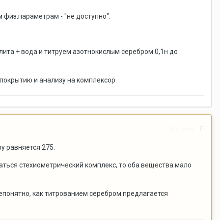
 физ.параметрам - "не доступно".
лита + вода и титруем азотнокислым серебром 0,1н до
.
 покрытию и анализу на комплексор.
Жалоба
у равняется 275.
аться стехиометрический комплекс, то оба вещества мало
епонятно, как титрованием серебром предлагается