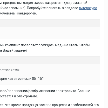
ем, процесс выглядел скорее как рецепт для домашней
ейчас вспомнил). Попробуйте поискать в разделе
литература
.
мочевина - канцероген.
ый комплекс позволяет осаждать медь на сталь. Чтобы
 в Вашей задаче?
астворяется.
о как в гост-ских 85 : 15?
уносе/проливании/разбрызгивании электролита. Больше
стаётся в электролите.
ее, что кроме продавца состава процесса и особенностей его