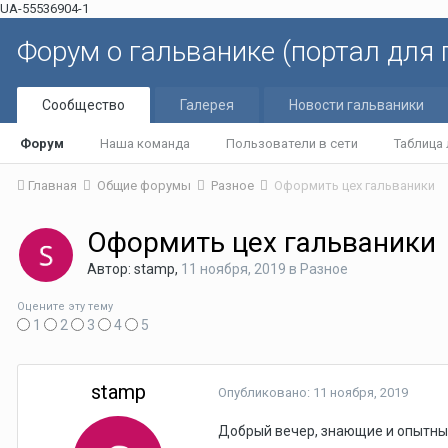
UA-55536904-1
Форум о гальванике (портал для
Сообщество
Галерея
Новости гальваники
Форум
Наша команда
Пользователи в сети
Таблица
Главная
Общие форумы
Разное
Оформить цех гальваники
Оформить цех гальваники
Автор: stamp,
11 ноября, 2019
в
Разное
Оцените эту тему
1
2
3
4
5
stamp
Опубликовано:
11 ноября, 2019
Добрый вечер, знающие и опытны