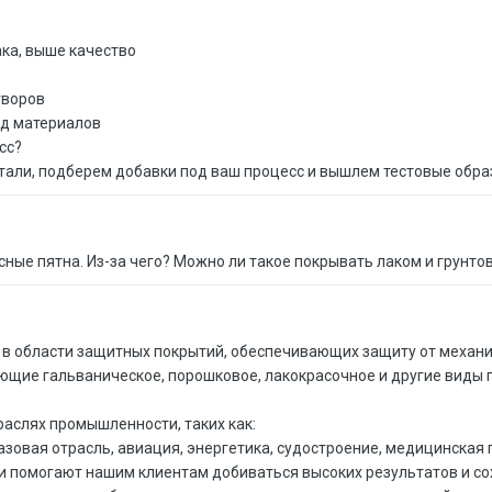
ка, выше качество
творов
од материалов
сс?
етали, подберем добавки под ваш процесс и вышлем тестовые обр
сные пятна. Из-за чего? Можно ли такое покрывать лаком и грунто
 в области защитных покрытий, обеспечивающих защиту от механи
щие гальваническое, порошковое, лакокрасочное и другие виды 
аслях промышленности, таких как:
зовая отрасль, авиация, энергетика, судостроение, медицинска
тки помогают нашим клиентам добиваться высоких результатов и с