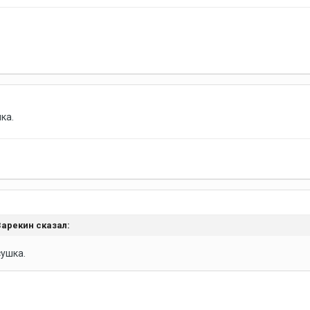
ка.
 Зарекин сказал:
сушка.