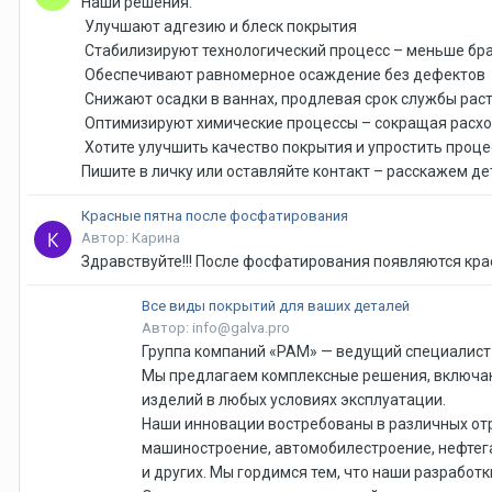
Наши решения:
Улучшают адгезию и блеск покрытия
Стабилизируют технологический процесс – меньше бра
Обеспечивают равномерное осаждение без дефектов
Снижают осадки в ваннах, продлевая срок службы рас
Оптимизируют химические процессы – сокращая расх
Хотите улучшить качество покрытия и упростить проце
Пишите в личку или оставляйте контакт – расскажем д
Красные пятна после фосфатирования
Автор: Карина
Здравствуйте!!! После фосфатирования появляются кра
Все виды покрытий для ваших деталей
Автор: info@galva.pro
Группа компаний «РАМ» — ведущий специалист
Мы предлагаем комплексные решения, включаю
изделий в любых условиях эксплуатации.
Наши инновации востребованы в различных отр
машиностроение, автомобилестроение, нефтега
и других. Мы гордимся тем, что наши разрабо