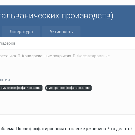
 гальванических производств)
Литература
Активность
 лидеров
отехника
Конверсионные покрытия
Фосфатирование
рытия
химическое фосфатирование
ускоренное фосфатирование
проблема. После фосфатирования на плёнке ржавчина. Что делать?