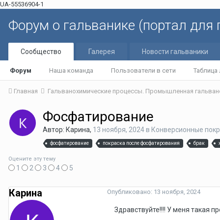
UA-55536904-1
Форум о гальванике (портал для
Сообщество
Галерея
Новости гальваники
Форум
Наша команда
Пользователи в сети
Таблица
Главная
Гальванохимические процессы. Промышленная гальван
Фосфатирование
Автор: Карина,
13 ноября, 2024
в
Конверсионные пок
фосфатирование
покраска после фосфатирования
брак
Оцените эту тему
1
2
3
4
5
Карина
Опубликовано:
13 ноября, 2024
Здравствуйте!!!! У меня такая 