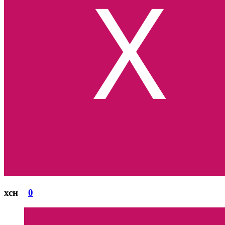
хсн
0