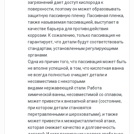
загрязнений дает доступ кислорода к
поверхности, поэтому он может образовывать
защитную пассивную пленку. Пассивная пленка,
также называемая пассивацией, выступает в
качестве барьера для противодействия
коррозии. К сожалению, только пассивация не
гарантирует, что детали будут соответствовать
стандартам, установленным регулирующими
органами.
Одна из причин того, что пассивация может быть
не вполне успешной, в том, что кислотная ванна
не всегда полностью очищает детали и
несовместима с некоторыми
видами нержавеющей стали. Работа
химической ванны, несовместимой со сплавом,
может привести к внезапной атаке (состояние,
при котором детали становятся
перетравленными и шероховатыми), и также
может привести к межкристаллитной атаке,
которая снижает качество и долговечность
деталей. И хотя пассивация удаляет свободное