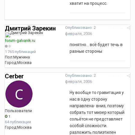
хватит на процесс.
Дмитрий Зарекин
Опубликовано:
2
Жалоба
февраля, 2006
forum-galvanik.ru
понятно... всё будет течь в
0
разные стороны
1 765 публикаций
Пол:
Мужчина
Город:
Москва
Cerber
Опубликовано:
2
Жалоба
февраля, 2006
Ну вообще то гравитация у
нас в одну сторону
направлена- вниз, поэтому
Пользователи
собрать тот мизер который
1
сольётся не представляет
64 публикации
особой сложности.
Город:
Москва
разложить полиэтилен