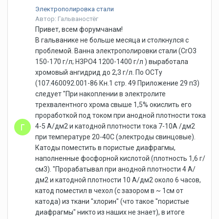
Электрополировка стали
Автор: Гальваностёг
Привет, всем форумчанам!
В гальванике не больше месяца и столкнулся с
проблемой. Ванна электрополировки стали (CrO3
150-170 г/л; H3PO4 1200-1400 г/л ) выработала
хромовый ангидрид до 2,3 г/л. По ОСТу
(107.460092.001-86 Кн.1 стр. 49 Приложение 29 п3)
следует "При накоплении в электролите
трехвалентного хрома свыше 1,5% окислить его
проработкой под током при анодной плотности тока
4-5 А/дм2 и катодной плотности тока 7-10А /дм2
при температуре 20-40С (электроды свинцовые).
Катоды поместить в пористые диафрагмы,
наполненные фосфорной кислотой (плотность 1,6 г/
см3). "Прорабатывал при анодной плотности 4 А/
дм2 и катодной плотности 10 А/дм2 около 6 часов,
катод поместил в чехол (с зазором в ~ 1см от
катода) из ткани "хлорин" (что такое "пористые
диафрагмы" никто из наших не знает), в итоге