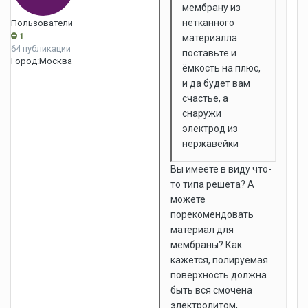
мембрану из
нетканного
Пользователи
1
материалла
64 публикации
поставьте и
Город:
Москва
ёмкость на плюс,
и да будет вам
счастье, а
снаружи
электрод из
нержавейки
Вы имеете в виду что-
то типа решета? А
можете
порекомендовать
материал для
мембраны? Как
кажется, полируемая
поверхность должна
быть вся смочена
электролитом,