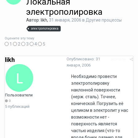
Локальная
электрополировка
Автор: likh,
31 января, 2006
в
Другие процессы
электрополировка
Оцените эту тему
1
2
3
4
5
likh
Опубликовано:
31
Жалоба
января, 2006
Необходимо провести
электрополировку
наклонной поверхности
Пользователи
(нерж. сталь). Точнее,
0
конической. Погрузить её
5 публикаций
целиком в электролит у нас
возможности нет -
поверхность является
частью изделия (что-то
вроде бочки, размер для