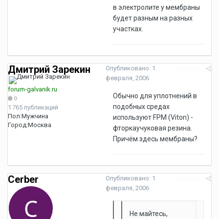
в электролите у мембраны
будет разным на разных
участках.
Дмитрий Зарекин
Опубликовано:
1
Жалоба
февраля, 2006
forum-galvanik.ru
Обычно для уплотнений в
0
подобных средах
1 765 публикаций
Пол:
Мужчина
используют FPM (Viton) -
Город:
Москва
фторкаучуковая резина.
Причём здесь мембраны?
Cerber
Опубликовано:
1
Жалоба
февраля, 2006
Не майтесь,