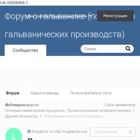
UA-55536904-1
Форум о гальванике (портал для
Регистрация
Уже зарегистрированы? Войти
гальванических производств)
Сообщество
Галерея
Новости гальваники
Литература
Активность
Форум
Наша команда
Пользователи в сети
Таблица лидеров
Главная
Вся активность
Гальванохимические процессы. Промышленная гальванотехника
Другие процессы
Локальная электрополировка
Войдите, чтобы подписаться
Подписчики
0