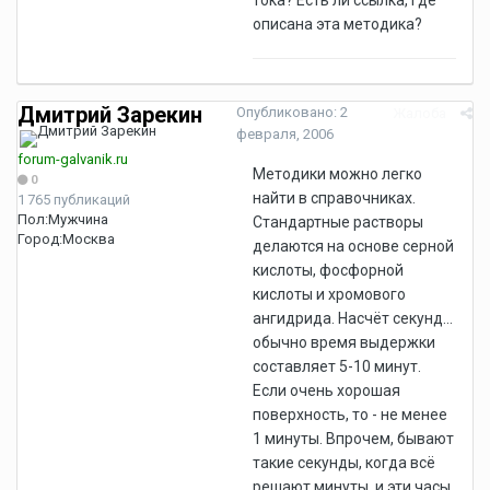
тока? Есть ли ссылка, где
описана эта методика?
Дмитрий Зарекин
Опубликовано:
2
Жалоба
февраля, 2006
forum-galvanik.ru
Методики можно легко
0
найти в справочниках.
1 765 публикаций
Пол:
Мужчина
Стандартные растворы
Город:
Москва
делаются на основе серной
кислоты, фосфорной
кислоты и хромового
ангидрида. Насчёт секунд...
обычно время выдержки
составляет 5-10 минут.
Если очень хорошая
поверхность, то - не менее
1 минуты. Впрочем, бывают
такие секунды, когда всё
решают минуты, и эти часы