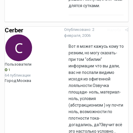
длятся сутками.
Cerber
Опубликовано:
2
Жалоба
февраля, 2006
Вот я может кажусь кому то
резким, но могу сказать-
при том "обилии"
Пользователи
информации что вы дали,
1
вас не послали видимо
64 публикации
исходя из офигенной
Город:
Москва
лояльности.Озвучка
площади- ноль, материал-
ноль, условия
(абстракционизм ) ну почти
ноль, возможности по
плотности тока-
догадались, да?Звучит всё
это настолько условно...