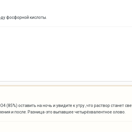
оду фосфорной кислоты.
PO4 (85%) оставить на ночь и увидите к утру ,что раствор станет с
вления и после. Разница-это выпавшее четырёхвалентное олово.