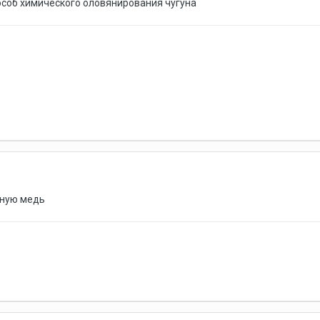
особ химического оловянирования чугуна
тную медь