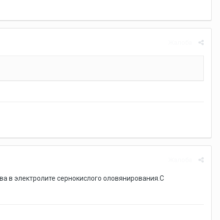
Жалоба
Жалоба
ва в электролите сернокислого оловянирования.С