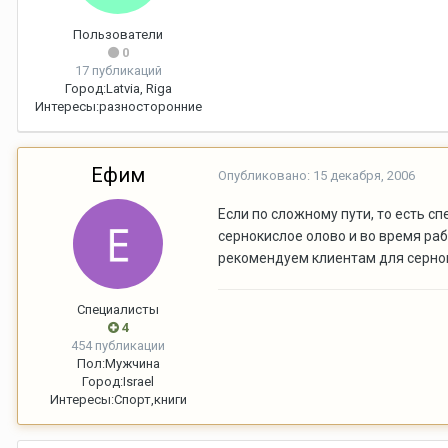
Пользователи
0
17 публикаций
Город:
Latvia, Riga
Интересы:
разносторонние
Ефим
Опубликовано:
15 декабря, 2006
Если по сложному пути, то есть 
сернокислое олово и во время раб
рекомендуем клиентам для серно
Специалисты
4
454 публикации
Пол:
Мужчина
Город:
Israel
Интересы:
Спорт,книги