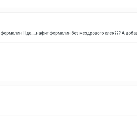
ормалин. Нда.....нафиг формалин без мездрового клея??? А добав