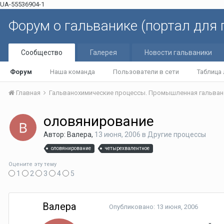
UA-55536904-1
Форум о гальванике (портал для
Сообщество
Галерея
Новости гальваники
Форум
Наша команда
Пользователи в сети
Таблица
Главная
Гальванохимические процессы. Промышленная гальван
оловянирование
Автор: Валера,
13 июня, 2006
в
Другие процессы
оловянирование
четырехвалентное
Оцените эту тему
1
2
3
4
5
Валера
Опубликовано:
13 июня, 2006