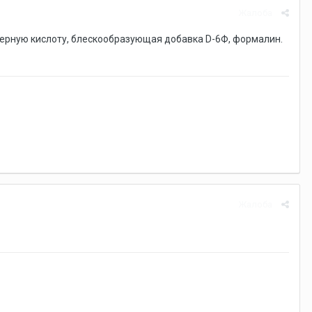
Жалоба
серную кислоту, блескообразующая добавка D-6Ф, формалин.
Жалоба