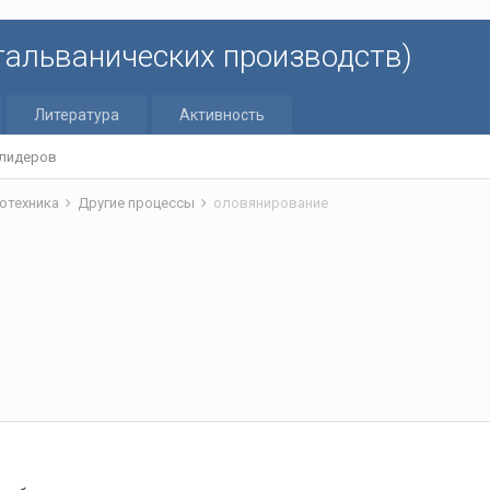
 гальванических производств)
Литература
Активность
 лидеров
отехника
Другие процессы
оловянирование