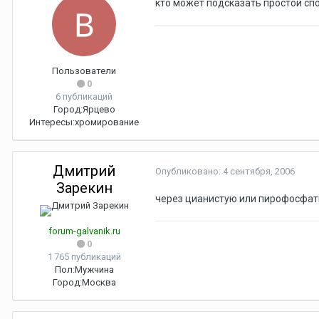
кто может подсказать простой сп
Пользователи
0
6 публикаций
Город:
Ярцево
Интересы:
хромирование
Дмитрий
Опубликовано:
4 сентября, 2006
Зарекин
через цианистую или пирофосфа
forum-galvanik.ru
0
1 765 публикаций
Пол:
Мужчина
Город:
Москва