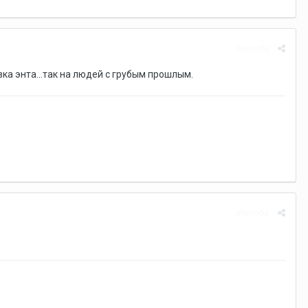
Жалоба
ка энта...так на людей с грубым прошлым.
Жалоба