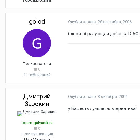
Город:
Москва
golod
Опубликовано:
28 сентября, 2006
блескообразующая добавка D-6Ф, ф
Пользователи
0
11 публикаций
Дмитрий
Опубликовано:
3 октября, 2006
Зарекин
у Вас есть лучшая альтернатива?
forum-galvanik.ru
0
1 765 публикаций
Пол:
Мужчина