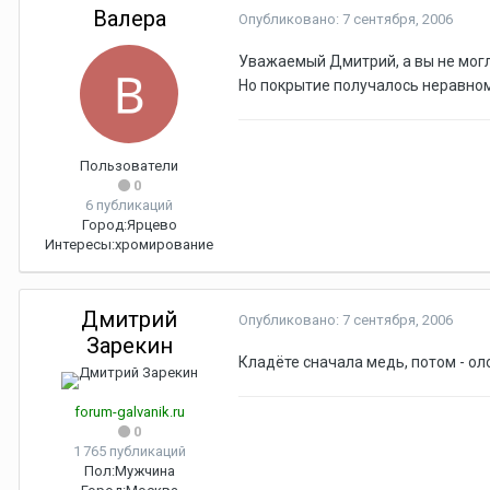
Валера
Опубликовано:
7 сентября, 2006
Уважаемый Дмитрий, а вы не могл
Но покрытие получалось неравном
Пользователи
0
6 публикаций
Город:
Ярцево
Интересы:
хромирование
Дмитрий
Опубликовано:
7 сентября, 2006
Зарекин
Кладёте сначала медь, потом - ол
forum-galvanik.ru
0
1 765 публикаций
Пол:
Мужчина