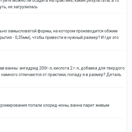
уйте можно ли осадить на практике, какие результаты, а то
уть, не загрузилась
ольно замысловатой формы, на котором производится обжим
тия - 0,35мм), чтобы привести в нужный размер? И где это
 ванны: ангидрид 200г-л, кислота 2 г-л, добавка для твердого
ы намного отличаются от практики, попаду я в размер? Деталь
 хромирования попали хлорид-ионы, ванна парит живым