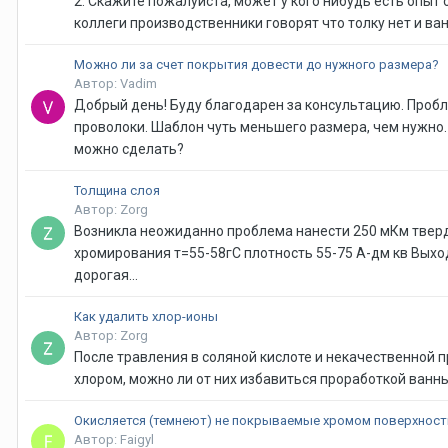
2. Скажите пожалуйста, может у кого нибудь есть опыт
коллеги производственники говорят что толку нет и ван
Можно ли за счет покрытия довести до нужного размера?
Автор: Vadim
Добрый день! Буду благодарен за консультацию. Пробл
проволоки. Шаблон чуть меньшего размера, чем нужно.
можно сделать?
Толщина слоя
Автор: Zorg
Возникла неожиданно проблема нанести 250 мКм твердог
хромирования т=55-58гС плотность 55-75 А-дм кв Выход 
дорогая...
Как удалить хлор-ионы
Автор: Zorg
После травления в соляной кислоте и некачественной
хлором, можно ли от них избавиться проработкой ванны,
Окисляется (темнеют) не покрываемые хромом поверхност
Автор: Faigyl