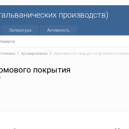
 гальванических производств)
Литература
Активность
 лидеров
отехника
Хромирование
Зависимость твердости хромового покр
ромового покрытия
е