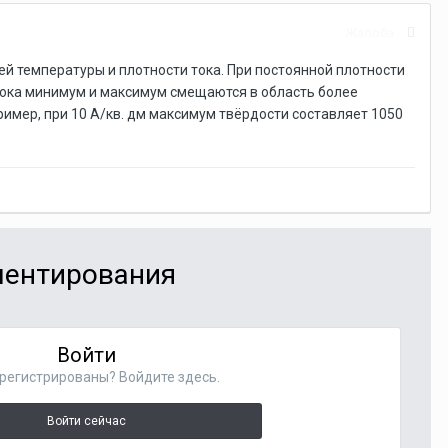
Жалоба
ей температуры и плотности тока. При постоянной плотности
тока минимум и максимум смещаются в область более
ример, при 10 А/кв. дм максимум твёрдости составляет 1050
мментирования
Войти
регистрированы? Войдите здесь.
Войти сейчас