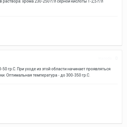
раствора: хрома 230-250 г/л серной кислоты 1-2,5 г/л
Жалоба
50 гр.С. При уходе из этой области начинает проявляться
и. Оптимальная температура - до 300-350 гр.С.