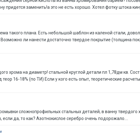
 осаждения серной кислоты из ванны хромирования барием? посовет
ну придется заменить!а это не есть хорошо. Хотел фотку штока кин
ема такого плана. Есть небольшой шаблон из каленой стали, дов
 Возможно ли нанести достаточно твердое покрытие (толщина покры
о хрома на диаметр! стальной круглой детали пл 1,78дм кв. Состав
теор 16-18% (по ТИ) Если у кого есть опыт, теоретические расчет
 промывки сложнопрофильных стальных деталей, в ванну твердого
 если да, то как? Азотнокислое серебро очень подорожало....
и