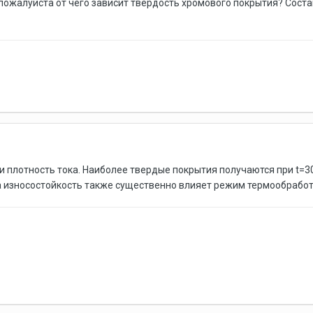
жалуйста от чего зависит твердость хромового покрытия? Состав 
 плотность тока. Наиболее твердые покрытия получаются при t=30-
а износостойкость также существенно влияет режим термообработк