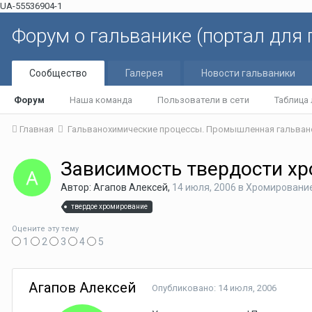
UA-55536904-1
Форум о гальванике (портал для
Сообщество
Галерея
Новости гальваники
Форум
Наша команда
Пользователи в сети
Таблица
Главная
Гальванохимические процессы. Промышленная гальван
Зависимость твердости х
Автор: Агапов Алексей,
14 июля, 2006
в
Хромировани
твердое хромирование
Оцените эту тему
1
2
3
4
5
Агапов Алексей
Опубликовано:
14 июля, 2006