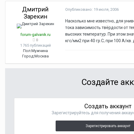
Дмитрий
Опубликовано:
19 июля, 2006
Зарекин
Насколько мне известно, для уни
тока зависимость твёрдости от т
высоких температур. При этом зна
forum-galvanik.ru
0
кгс/мм2 при 40 гр.С; при 100 А/кв. 
1 765 публикаций
Пол:
Мужчина
Город:
Москва
Создайте акк
Создать аккаунт
Зарегистрируйтесь для получения аккаун
Зарегистрировать аккаунт